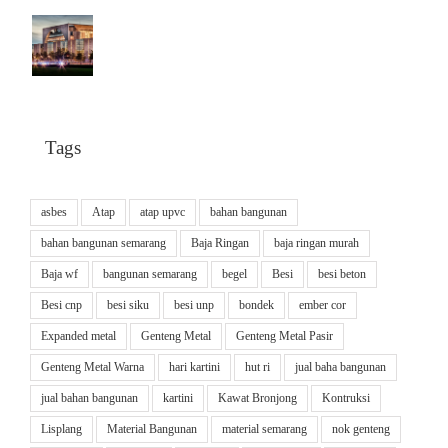
Tags
asbes
Atap
atap upvc
bahan bangunan
bahan bangunan semarang
Baja Ringan
baja ringan murah
Baja wf
bangunan semarang
begel
Besi
besi beton
Besi cnp
besi siku
besi unp
bondek
ember cor
Expanded metal
Genteng Metal
Genteng Metal Pasir
Genteng Metal Warna
hari kartini
hut ri
jual baha bangunan
jual bahan bangunan
kartini
Kawat Bronjong
Kontruksi
Lisplang
Material Bangunan
material semarang
nok genteng