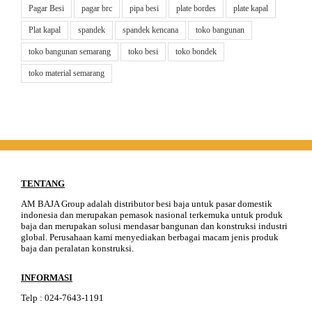
Pagar Besi
pagar brc
pipa besi
plate bordes
plate kapal
Plat kapal
spandek
spandek kencana
toko bangunan
toko bangunan semarang
toko besi
toko bondek
toko material semarang
TENTANG
AM BAJA Group adalah distributor besi baja untuk pasar domestik
indonesia dan merupakan pemasok nasional terkemuka untuk produk
baja dan merupakan solusi mendasar bangunan dan konstruksi industri
global. Perusahaan kami menyediakan berbagai macam jenis produk
baja dan peralatan konstruksi.
INFORMASI
Telp
:
024-76
4
3-11
91