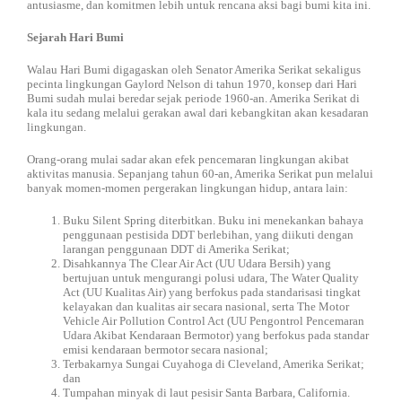
antusiasme, dan komitmen lebih untuk rencana aksi bagi bumi kita ini.
Sejarah Hari Bumi
Walau Hari Bumi digagaskan oleh Senator Amerika Serikat sekaligus
pecinta lingkungan Gaylord Nelson di tahun 1970, konsep dari Hari
Bumi sudah mulai beredar sejak periode 1960-an. Amerika Serikat di
kala itu sedang melalui gerakan awal dari kebangkitan akan kesadaran
lingkungan.
Orang-orang mulai sadar akan efek pencemaran lingkungan akibat
aktivitas manusia. Sepanjang tahun 60-an, Amerika Serikat pun melalui
banyak momen-momen pergerakan lingkungan hidup, antara lain:
Buku Silent Spring diterbitkan. Buku ini menekankan bahaya
penggunaan pestisida DDT berlebihan, yang diikuti dengan
larangan penggunaan DDT di Amerika Serikat;
Disahkannya The Clear Air Act (UU Udara Bersih) yang
bertujuan untuk mengurangi polusi udara, The Water Quality
Act (UU Kualitas Air) yang berfokus pada standarisasi tingkat
kelayakan dan kualitas air secara nasional, serta The Motor
Vehicle Air Pollution Control Act (UU Pengontrol Pencemaran
Udara Akibat Kendaraan Bermotor) yang berfokus pada standar
emisi kendaraan bermotor secara nasional;
Terbakarnya Sungai Cuyahoga di Cleveland, Amerika Serikat;
dan
Tumpahan minyak di laut pesisir Santa Barbara, California.