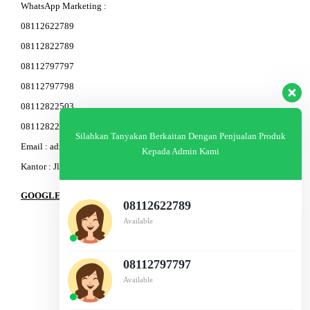
WhatsApp Marketing :
08112622789
08112822789
08112797797
08112797798
08112822503
08112822603
Silahkan Tanyakan Berkaitan Dengan Penjualan Produk
Email : admin@am-baja.com
Kepada Admin Kami
Kantor : Jl. Gatot Subroto 7b Semarang.
GOOGLE MAPS
08112622789
Available
08112797797
Available