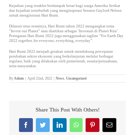
Kejadian yang terakhir berdampak besar bagi warga Amerika Serikat
dan kejadian tersebutlah yang menginspirasi Senator Gaylord Nelson
untuk menginisiasi Hari Bumi.
Dilansir situs resminya, Hari Bumi tahun 2022 mengangkat tema
“Invest our Planet” atau diartikan sebagai ‘Investasi di Planet Kita’.
Peringatan Hari Bumi 2022 juga menggunakan tagline “For Earth Day
2022 together, for everyone, everything, everyday”.
Hari Bumi 2022 menjadi gerakan untuk mendukung percepatan
perubahan sektor ekonomi yang berkelanjutan melalui berbagai
regulasi, baik yang dilakukan oleh pemerintah, swasta/perusahaan,
serta masyarakat.
By
Admin
|
April 22nd, 2022
|
News
,
Uncategorized
Share This Post With Others!
Facebook
Twitter
LinkedIn
WhatsApp
Pinterest
Email