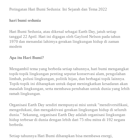
DISTRIBUTOR
Jasa Kontraktor
Peringatan Hari Bumi Sedunia: Ini Sejarah dan Tema 2022
hari bumi sedunia
BLOG
Jasa Konsultan & Desain Perencanaan
Hari Bumi Sedunia, atau dikenal sebagai Earth Day, jatuh setiap
tanggal 22 April. Hari ini digagas oleh Gaylord Nelson pada tahun
1970 dan menandai lahirnya gerakan lingkungan hidup di zaman
HUBUNGI
modern
Apa itu Hari Bumi?
Mengambil tema yang berbeda setiap tahunnya, hari bumi mengangkat
topik-topik lingkungan penting seputar konservasi alam, pengolahan
limbah, polusi lingkungan, politik hijau, dan berbagai topik lainnya.
Topik-topik ini diharapkan untuk dapat meningkatkan kesadaran akan
masalah lingkungan, serta membawa perubahan untuk dunia yang lebih
ramah lingkungan.
Organisasi Earth Day sendiri mempunyai misi untuk “mendiversifikasi,
mengedukasi, dan mengaktivasi gerakan lingkungan hidup di seluruh
dunia.” Sekarang, organisasi Earth Day adalah organisasi lingkungan
hidup terbesar di dunia dengan lebih dari 75 ribu mitra di 192 negara
berbeda.
Setiap tahunnya Hari Bumi diharapkan bisa membawa energi,