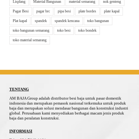
Lisplang
Material Bangunan
material semarang
nok genteng
Pagar Besi
pagar brc
pipa besi
plate bordes
plate kapal
Plat kapal
spandek
spandek kencana
toko bangunan
toko bangunan semarang
toko besi
toko bondek
toko material semarang
TENTANG
AM BAJA Group adalah distributor besi baja untuk pasar domestik
indonesia dan merupakan pemasok nasional terkemuka untuk produk
baja dan merupakan solusi mendasar bangunan dan konstruksi industri
global. Perusahaan kami menyediakan berbagai macam jenis produk
baja dan peralatan konstruksi.
INFORMASI