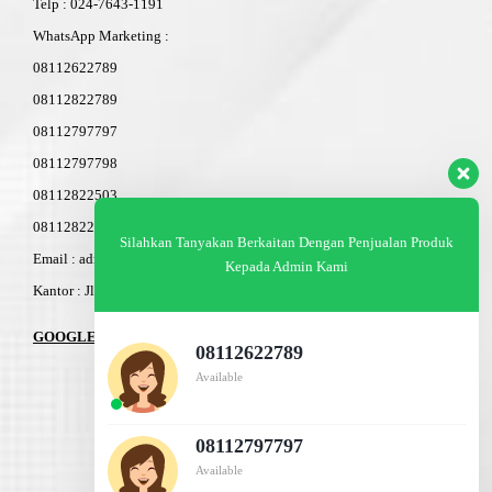
Telp
:
024-76
4
3-11
91
WhatsApp Marketing :
08112622789
08112822789
08112797797
08112797798
08112822503
08112822603
Silahkan Tanyakan Berkaitan Dengan Penjualan Produk
Email : admin@am-baja.com
Kepada Admin Kami
Kantor : Jl. Gatot Subroto 7b Semarang.
GOOGLE MAPS
08112622789
Available
08112797797
Available