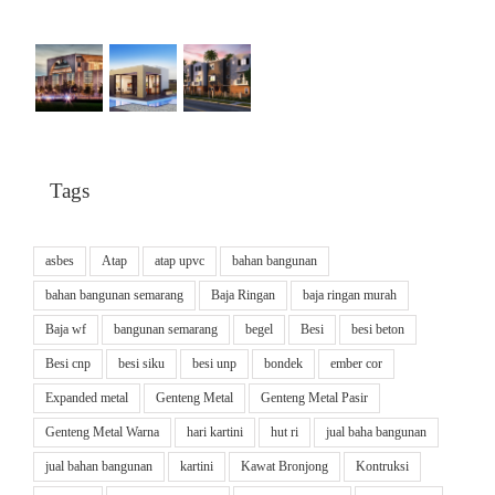
Tags
asbes
Atap
atap upvc
bahan bangunan
bahan bangunan semarang
Baja Ringan
baja ringan murah
Baja wf
bangunan semarang
begel
Besi
besi beton
Besi cnp
besi siku
besi unp
bondek
ember cor
Expanded metal
Genteng Metal
Genteng Metal Pasir
Genteng Metal Warna
hari kartini
hut ri
jual baha bangunan
jual bahan bangunan
kartini
Kawat Bronjong
Kontruksi