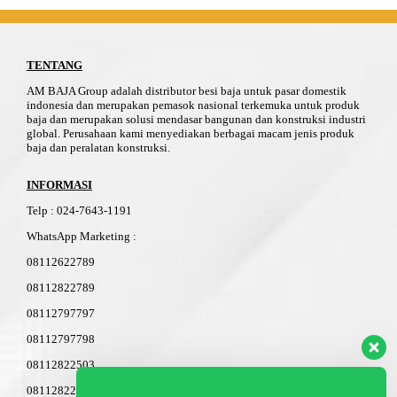
TENTANG
AM BAJA Group adalah distributor besi baja untuk pasar domestik
indonesia dan merupakan pemasok nasional terkemuka untuk produk
baja dan merupakan solusi mendasar bangunan dan konstruksi industri
global. Perusahaan kami menyediakan berbagai macam jenis produk
baja dan peralatan konstruksi.
INFORMASI
Telp
:
024-76
4
3-11
91
WhatsApp Marketing :
08112622789
08112822789
08112797797
08112797798
08112822503
08112822603