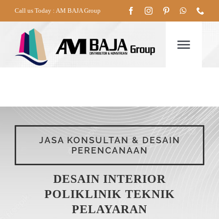
Skip
Call us Today : AM BAJA Group
to
content
Togg
Navig
HOME
TENTANG
JASA KONSULTAN & DESAIN
PERENCANAAN
PRODUK
DESAIN INTERIOR
LAYANAN
POLIKLINIK TEKNIK
PELAYARAN