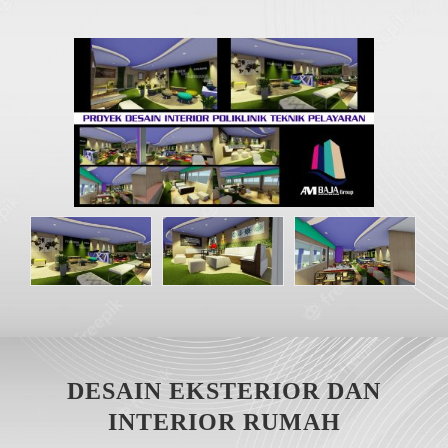
DISTRIBUTOR
Jasa Kontraktor
BLOG
Jasa Konsultan & Desain Perencanaan
HUBUNGI
DESAIN EKSTERIOR DAN
INTERIOR RUMAH