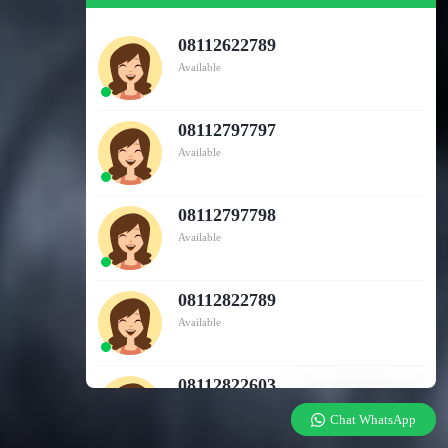
08112622789
Available
08112797797
Available
08112797798
Available
08112822789
Available
08112822603
Available
Chat WhatsApp