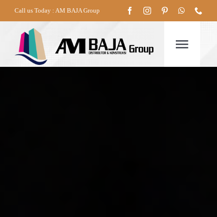
Skip
Call us Today : AM BAJA Group
to
content
Togg
Navig
HOME
TENTANG
PRODUK
LAYANAN