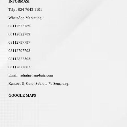
INFORMASI
Telp
:
024-76
4
3-11
91
WhatsApp Marketing :
08112622789
08112822789
08112797797
08112797798
08112822503
08112822603
Email : admin@am-baja.com
Kantor : Jl. Gatot Subroto 7b Semarang.
GOOGLE MAPS