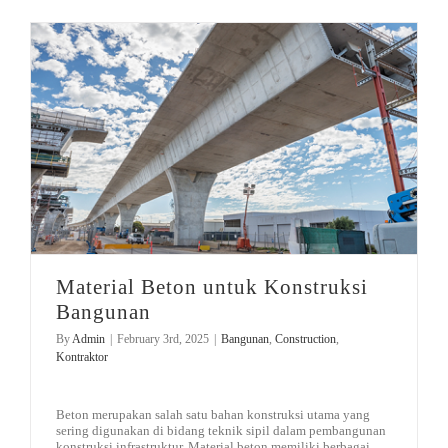
DISTRIBUTOR
Jasa Kontraktor
BLOG
Jasa Konsultan & Desain Perencanaan
HUBUNGI
Material Beton untuk Konstruksi
Bangunan
By
Admin
|
February 3rd, 2025
|
Bangunan
,
Construction
,
Kontraktor
Beton merupakan salah satu bahan konstruksi utama yang
sering digunakan di bidang teknik sipil dalam pembangunan
konstruksi infrastruktur. Material beton memiliki berbagai