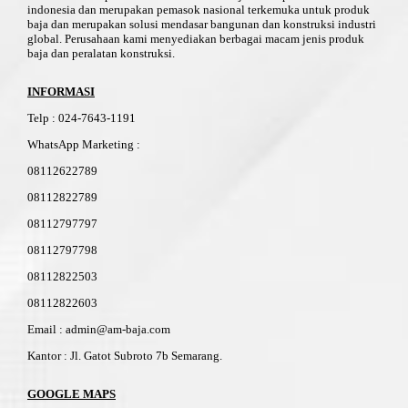
indonesia dan merupakan pemasok nasional terkemuka untuk produk
baja dan merupakan solusi mendasar bangunan dan konstruksi industri
global. Perusahaan kami menyediakan berbagai macam jenis produk
baja dan peralatan konstruksi.
INFORMASI
Telp
:
024-76
4
3-11
91
WhatsApp Marketing :
08112622789
08112822789
08112797797
08112797798
08112822503
08112822603
Email : admin@am-baja.com
Kantor : Jl. Gatot Subroto 7b Semarang.
GOOGLE MAPS