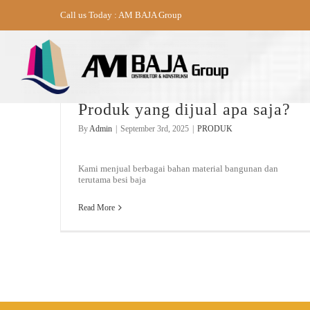
Skip
Call us Today : AM BAJA Group
to
content
Produk yang dijual apa saja?
By
Admin
|
September 3rd, 2025
|
PRODUK
Kami menjual berbagai bahan material bangunan dan
terutama besi baja
Read More