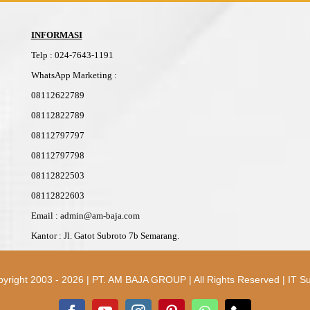
INFORMASI
Telp
:
024-76
4
3-11
91
WhatsApp Marketing :
08112622789
08112822789
08112797797
08112797798
08112822503
08112822603
Email : admin@am-baja.com
Kantor : Jl. Gatot Subroto 7b Semarang.
yright 2003 - 2026 | PT. AM BAJA GROUP | All Rights Reserved |
IT S