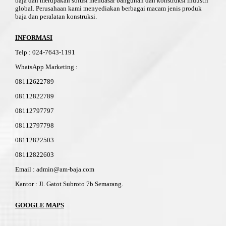
baja dan merupakan solusi mendasar bangunan dan konstruksi industri
global. Perusahaan kami menyediakan berbagai macam jenis produk
baja dan peralatan konstruksi.
INFORMASI
Telp
:
024-76
4
3-11
91
WhatsApp Marketing :
08112622789
08112822789
08112797797
08112797798
08112822503
08112822603
Email : admin@am-baja.com
Kantor : Jl. Gatot Subroto 7b Semarang.
GOOGLE MAPS