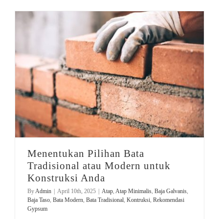
DISTRIBUTOR
Jasa Kontraktor
BLOG
Jasa Konsultan & Desain Perencanaan
HUBUNGI
Menentukan Pilihan Bata Tradisional atau Modern untuk Konstruksi Anda
Bata Tradisional
Menentukan Pilihan Bata
Tradisional atau Modern untuk
Konstruksi Anda
By
Admin
|
April 10th, 2025
|
Atap
,
Atap Minimalis
,
Baja Galvanis
,
Baja Taso
,
Bata Modern
,
Bata Tradisional
,
Kontruksi
,
Rekomendasi
Gypsum