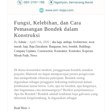
Fungsi, Kelebihan, dan Cara
Pemasangan Bondek dalam
Konstruksi
By
Admin
|
April 11th, 2026
|
aku baja
,
ambaja
,
Architecture
,
awat
murah
,
baja
,
Baja Zincalume
,
Bangunan
,
besi
,
bondek
,
Buildings
,
Company Updates
,
Construction
,
Kontraktor
,
Kontruksi
,
Koperasi
Merah Putih
,
News
Di dunia konstruksi modern, penggunaan bondek semakin
populer. Material ini dapat mempercepat proses pengecoran
dan memperbaiki efisiensi pekerjaan. Bondek sering
digunakan sebagai pengganti bekisting tradisional dalam
pembuatan lantai beton. Lalu, apa itu bondek, apa fungsinya,
dan bagaimana cara memasangnya? Berikut penjelasannya.
Apa Itu Bondek? Bondek adalah lembaran baja galvanis yang
dibentuk bergelombang. Ia digunakan sebagai
Read More