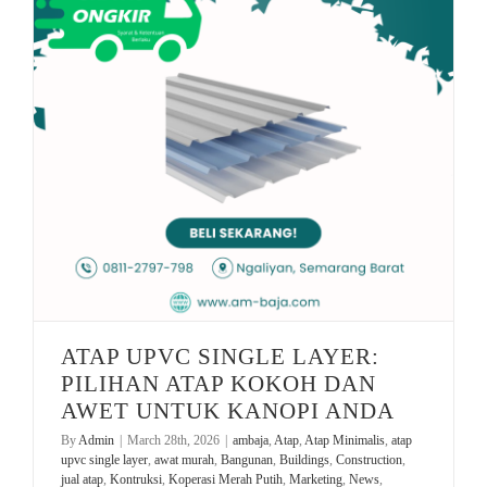
Koperasi Merah Putih
ATAP UPVC SINGLE LAYER: PILIHAN ATAP KOKOH DAN AWET UNTUK KANOPI ANDA
ATAP UPVC SINGLE LAYER:
PILIHAN ATAP KOKOH DAN
AWET UNTUK KANOPI ANDA
By
Admin
|
March 28th, 2026
|
ambaja
,
Atap
,
Atap Minimalis
,
atap
upvc single layer
,
awat murah
,
Bangunan
,
Buildings
,
Construction
,
jual atap
,
Kontruksi
,
Koperasi Merah Putih
,
Marketing
,
News
,