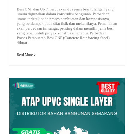
Besi CNP dan UNP merupakan dua jenis besi tulangan yang
umum digunakan dalam konstruksi bangunan. Perbedaan
utama terletak pada proses pembuatan dan komposisinya,
yang berdampak pada sifat fisik dan mekaniknya. Pemahaman
akan perbedaan ini sangat penting dalam memilih jenis besi
yang tepat untuk proyek konstruksi tertentu. Perbedaan
Proses Pembuatan Besi CNP (Concrete Reinforcing Steel)
dibuat
Read More