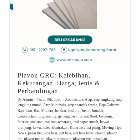
Plavon GRC: Kelebihan,
Kekurangan, Harga, Jenis &
Perbandingan
By
Admin
|
March 9th, 2026
|
Architecture
,
Atap
,
atap lengkung
,
atap
lengkung murah
,
Atap Minimalis
,
atap spandek warna
,
Baja Galvanis
,
Baja Taso
,
Bata Modern
,
bendrat
,
besi unp
,
beton
,
bondek
,
Construction
,
Engineering
,
genteng pasir
,
Green Roof
,
Gypsum
,
Interior
,
jual atap
,
jual atap semarang
,
jual pagar rumah
,
kawat
bronjong
,
kawat loket
,
Kontraktor
,
Kontruksi
,
list plang
,
Moving Tips
,
News
,
pagar brc
,
pipa besi
,
plat baja
,
plat baja biasa
,
plavon
,
plavon
grc
,
plavon murah
,
plavon semarang
,
plavoon grc
,
ramadhan
,