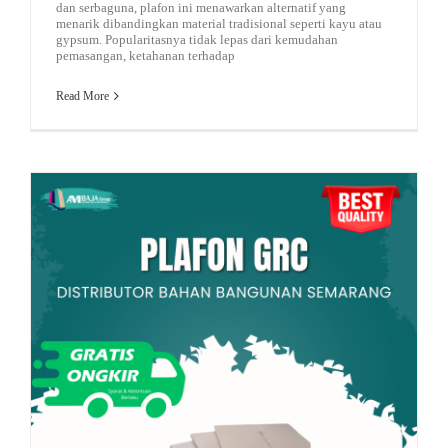
dan serbaguna, plafon ini menawarkan alternatif yang
menarik dibandingkan material tradisional seperti kayu atau
gypsum. Popularitasnya tidak lepas dari kemudahan
pemasangan, ketahanan terhadap
Read More
Atap Minimalis
Road Traffic Reports
Bata Modern
Plavon GRC: Kelebihan, Kekurangan, Harga, Jenis & Perbandingan