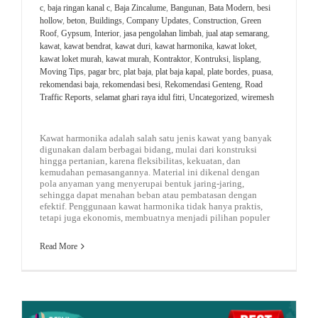
c
,
baja ringan kanal c
,
Baja Zincalume
,
Bangunan
,
Bata Modern
,
besi
hollow
,
beton
,
Buildings
,
Company Updates
,
Construction
,
Green
Roof
,
Gypsum
,
Interior
,
jasa pengolahan limbah
,
jual atap semarang
,
kawat
,
kawat bendrat
,
kawat duri
,
kawat harmonika
,
kawat loket
,
kawat loket murah
,
kawat murah
,
Kontraktor
,
Kontruksi
,
lisplang
,
Moving Tips
,
pagar brc
,
plat baja
,
plat baja kapal
,
plate bordes
,
puasa
,
rekomendasi baja
,
rekomendasi besi
,
Rekomendasi Genteng
,
Road
Traffic Reports
,
selamat ghari raya idul fitri
,
Uncategorized
,
wiremesh
Kawat harmonika adalah salah satu jenis kawat yang banyak
digunakan dalam berbagai bidang, mulai dari konstruksi
hingga pertanian, karena fleksibilitas, kekuatan, dan
kemudahan pemasangannya. Material ini dikenal dengan
pola anyaman yang menyerupai bentuk jaring-jaring,
sehingga dapat menahan beban atau pembatasan dengan
efektif. Penggunaan kawat harmonika tidak hanya praktis,
tetapi juga ekonomis, membuatnya menjadi pilihan populer
Read More