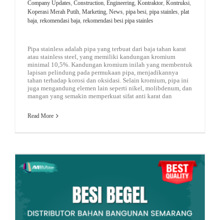
Company Updates
,
Construction
,
Engineering
,
Kontraktor
,
Kontruksi
,
Koperasi Merah Putih
,
Marketing
,
News
,
pipa besi
,
pipa stainles
,
plat
baja
,
rekomendasi baja
,
rekomendasi besi pipa stainles
Pipa stainless adalah pipa yang terbuat dari baja tahan karat
atau stainless steel, yang memiliki kandungan kromium
minimal 10,5%. Kandungan kromium inilah yang membentuk
lapisan pelindung pada permukaan pipa, menjadikannya
tahan terhadap korosi dan oksidasi. Selain kromium, pipa ini
juga mengandung elemen lain seperti nikel, molibdenum, dan
mangan yang semakin memperkuat sifat anti karat dan
Read More