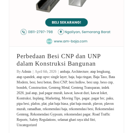
Perbedaan Besi CNP dan UNP
dalam Konstruksi Bangunan
By
Admin
|
April 6th, 2026
|
ambaja
,
Architecture
,
atap lengkung
,
atap spandek
,
atap upvc single layer
,
baja
,
baja ringan
,
Baja Taso
,
Bata
Modern
,
besi
,
besi beton
,
Besi CNP
,
besi hollow
,
besi unp
,
beso cnp
,
bondek
,
Construction
,
Genteng Metal
,
Genteng Transparan
,
imlek
2026
,
jual atap
,
jual pagar murah
,
kawat
,
kawat duri
,
kawat loket
,
Kontruksi
,
lisplang
,
Marketing
,
Moving Tips
,
pagar
,
pagar brc
,
paku
,
pipa besi
,
plafon
,
plat
,
plat baja biasa
,
plat baja murah
,
plavon
,
plavon
murah
,
ramadhan
,
rekomendasi baja
,
rekomendasi besi
,
Rekomendasi
Genteng
,
Rekomendasi Gypsum
,
rekomendasi pagar
,
Road Traffic
Reports
,
Safety Regulations
,
selamat ghari raya idul fitri
,
Uncategorized