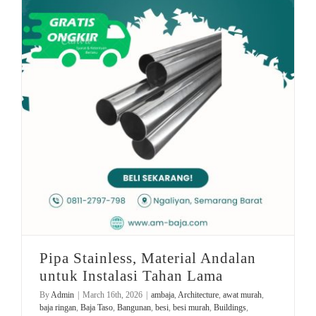
rekomendasi baja
Pipa Stainless, Material Andalan untuk Instalasi Tahan Lama
Pipa Stainless, Material Andalan
untuk Instalasi Tahan Lama
By
Admin
|
March 16th, 2026
|
ambaja
,
Architecture
,
awat murah
,
baja ringan
,
Baja Taso
,
Bangunan
,
besi
,
besi murah
,
Buildings
,