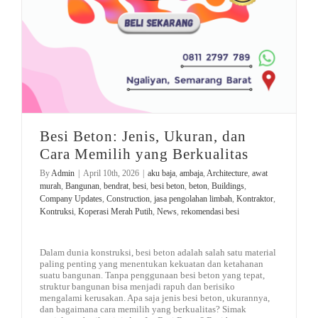
Besi Beton: Jenis, Ukuran, dan
Cara Memilih yang Berkualitas
By
Admin
|
April 10th, 2026
|
aku baja
,
ambaja
,
Architecture
,
awat
murah
,
Bangunan
,
bendrat
,
besi
,
besi beton
,
beton
,
Buildings
,
Company Updates
,
Construction
,
jasa pengolahan limbah
,
Kontraktor
,
Kontruksi
,
Koperasi Merah Putih
,
News
,
rekomendasi besi
Dalam dunia konstruksi, besi beton adalah salah satu material
paling penting yang menentukan kekuatan dan ketahanan
suatu bangunan. Tanpa penggunaan besi beton yang tepat,
struktur bangunan bisa menjadi rapuh dan berisiko
mengalami kerusakan. Apa saja jenis besi beton, ukurannya,
dan bagaimana cara memilih yang berkualitas? Simak