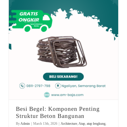
Moving Tips
plat baja murah
rekomendasi besi
idul fitri
Besi Begel: Komponen Penting Struktur Beton Bangunan
Besi Begel: Komponen Penting
Struktur Beton Bangunan
By
Admin
|
March 13th, 2026
|
Architecture
,
Atap
,
atap lengkung
,