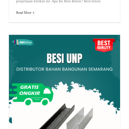
penjelasan berikut ini. Apa Itu Besi Beton? Besi beton
Read More
Rekomendasi Genteng
jual pagar murah
atap upvc single layer
Road Traffic Reports
Perbedaan Besi CNP dan UNP dalam Konstruksi Bangunan