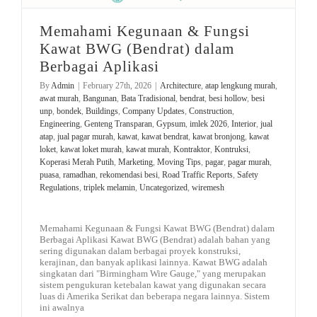
Memahami Kegunaan & Fungsi
Kawat BWG (Bendrat) dalam
Berbagai Aplikasi
By
Admin
|
February 27th, 2026
|
Architecture
,
atap lengkung murah
,
awat murah
,
Bangunan
,
Bata Tradisional
,
bendrat
,
besi hollow
,
besi
unp
,
bondek
,
Buildings
,
Company Updates
,
Construction
,
Engineering
,
Genteng Transparan
,
Gypsum
,
imlek 2026
,
Interior
,
jual
atap
,
jual pagar murah
,
kawat
,
kawat bendrat
,
kawat bronjong
,
kawat
loket
,
kawat loket murah
,
kawat murah
,
Kontraktor
,
Kontruksi
,
Koperasi Merah Putih
,
Marketing
,
Moving Tips
,
pagar
,
pagar murah
,
puasa
,
ramadhan
,
rekomendasi besi
,
Road Traffic Reports
,
Safety
Regulations
,
triplek melamin
,
Uncategorized
,
wiremesh
Memahami Kegunaan & Fungsi Kawat BWG (Bendrat) dalam
Berbagai Aplikasi Kawat BWG (Bendrat) adalah bahan yang
sering digunakan dalam berbagai proyek konstruksi,
kerajinan, dan banyak aplikasi lainnya. Kawat BWG adalah
singkatan dari "Birmingham Wire Gauge," yang merupakan
sistem pengukuran ketebalan kawat yang digunakan secara
luas di Amerika Serikat dan beberapa negara lainnya. Sistem
ini awalnya