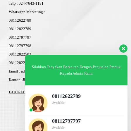
Telp
:
024-76
4
3-11
91
WhatsApp Marketing :
08112622789
08112822789
08112797797
08112797798
08112822503
08112822603
Silahkan Tanyakan Berkaitan Dengan Penjualan Produk
Email : admin@am-baja.com
Kepada Admin Kami
Kantor : Jl. Gatot Subroto 7b Semarang.
GOOGLE MAPS
08112622789
Available
08112797797
Available