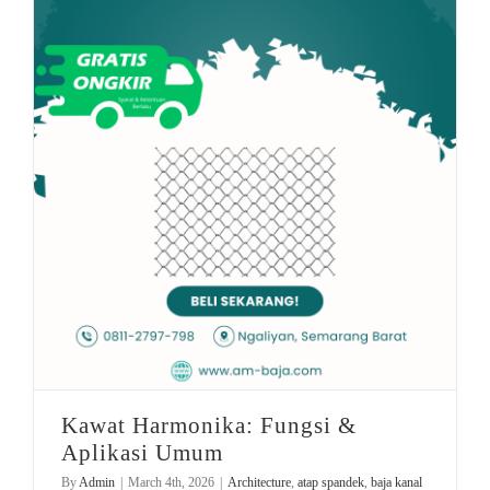
kawat murah
Baja Zincalume
plat baja
Kawat Harmonika: Fungsi & Aplikasi Umum
Kawat Harmonika: Fungsi &
Aplikasi Umum
By
Admin
|
March 4th, 2026
|
Architecture
,
atap spandek
,
baja kanal