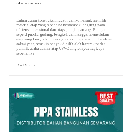
rekomendasi atap
Dalam dunia konstruksi industri dan komersial, memilih
material atap yang tepat bisa berdampak langsung pada
efisiensi operasional dan biaya jangka panjang. Bangunan
seperti pabrik, gudang, bengkel, dan hanggar memerlukan
atap yang kuat, tahan cuaca, dan minim perawatan. Salah satu
solusi yang semakin banyak dipilih oleh kontraktor dan
pemilik usaha adalah atap UPVC single layer. Tapi, apa
sebenarnya
Read More