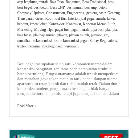
atap lengkung murah
,
Baja Taso
,
Bangunan
,
Bata Tradisional
,
besi
,
besi begel
,
besi beton
,
Besi CNP
,
besi murah
,
besi unp
,
beton
,
Company Updates
,
Construction
,
Engineering
,
genteng pasir
,
Genteng
Transparan
,
Green Roof
,
idul fitri
,
Interior
,
jual pagar rumah
,
kawat
bendrat
,
kawat loket
,
Kontraktor
,
Kontruksi
,
Koperasi Merah Putih
,
Marketing
,
Moving Tips
,
pagar brc
,
pagar murah
,
pipa besi
,
plat
,
plat
baja biasa
,
plat baja murah
,
plavon
,
plavon murah
,
plavoon grc
,
ramadhan
,
rekomendasi besi
,
rekomendasi pagar
,
Safety Regulations
,
triplek melamin
,
Uncategorized
,
wiremesh
Besi begel merupakan salah satu komponen utama dalam
konstruksi bangunan, terutama pada pembuatan struktur
beton bertulang. Fungsi utamanya adalah untuk memperkuat
dan menahan gaya tekan maupun tarik pada tulangan utama
agar struktur tetap kokoh dan tidak mudah retak. Dalam dunia
konstruksi modern, penggunaan besi begel tidak hanya
menjadi kebutuhan teknis, tetapi juga menjadi standar dalam
Read More