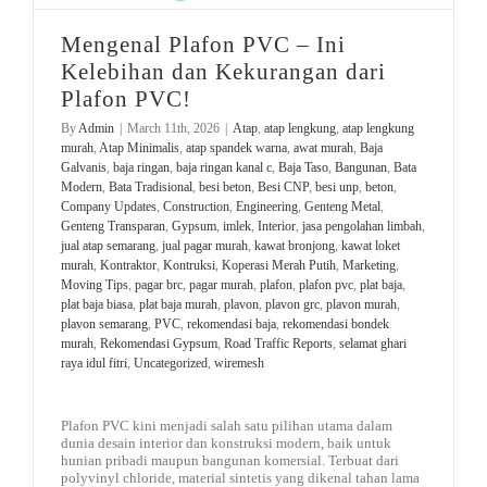
Mengenal Plafon PVC – Ini
Kelebihan dan Kekurangan dari
Plafon PVC!
By
Admin
|
March 11th, 2026
|
Atap
,
atap lengkung
,
atap lengkung
murah
,
Atap Minimalis
,
atap spandek warna
,
awat murah
,
Baja
Galvanis
,
baja ringan
,
baja ringan kanal c
,
Baja Taso
,
Bangunan
,
Bata
Modern
,
Bata Tradisional
,
besi beton
,
Besi CNP
,
besi unp
,
beton
,
Company Updates
,
Construction
,
Engineering
,
Genteng Metal
,
Genteng Transparan
,
Gypsum
,
imlek
,
Interior
,
jasa pengolahan limbah
,
jual atap semarang
,
jual pagar murah
,
kawat bronjong
,
kawat loket
murah
,
Kontraktor
,
Kontruksi
,
Koperasi Merah Putih
,
Marketing
,
Moving Tips
,
pagar brc
,
pagar murah
,
plafon
,
plafon pvc
,
plat baja
,
plat baja biasa
,
plat baja murah
,
plavon
,
plavon grc
,
plavon murah
,
plavon semarang
,
PVC
,
rekomendasi baja
,
rekomendasi bondek
murah
,
Rekomendasi Gypsum
,
Road Traffic Reports
,
selamat ghari
raya idul fitri
,
Uncategorized
,
wiremesh
Plafon PVC kini menjadi salah satu pilihan utama dalam
dunia desain interior dan konstruksi modern, baik untuk
hunian pribadi maupun bangunan komersial. Terbuat dari
polyvinyl chloride, material sintetis yang dikenal tahan lama