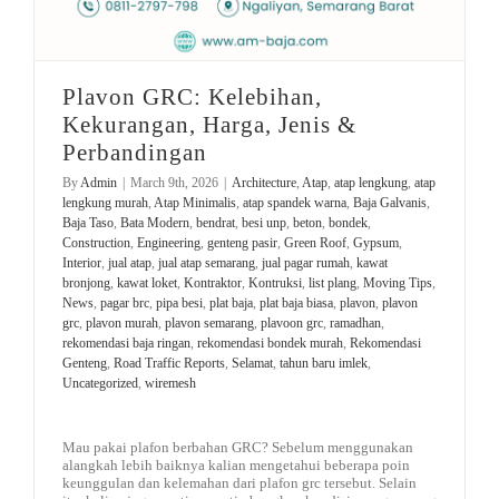
Plavon GRC: Kelebihan,
Kekurangan, Harga, Jenis &
Perbandingan
By
Admin
|
March 9th, 2026
|
Architecture
,
Atap
,
atap lengkung
,
atap
lengkung murah
,
Atap Minimalis
,
atap spandek warna
,
Baja Galvanis
,
Baja Taso
,
Bata Modern
,
bendrat
,
besi unp
,
beton
,
bondek
,
Construction
,
Engineering
,
genteng pasir
,
Green Roof
,
Gypsum
,
Interior
,
jual atap
,
jual atap semarang
,
jual pagar rumah
,
kawat
bronjong
,
kawat loket
,
Kontraktor
,
Kontruksi
,
list plang
,
Moving Tips
,
News
,
pagar brc
,
pipa besi
,
plat baja
,
plat baja biasa
,
plavon
,
plavon
grc
,
plavon murah
,
plavon semarang
,
plavoon grc
,
ramadhan
,
rekomendasi baja ringan
,
rekomendasi bondek murah
,
Rekomendasi
Genteng
,
Road Traffic Reports
,
Selamat
,
tahun baru imlek
,
Uncategorized
,
wiremesh
Mau pakai plafon berbahan GRC? Sebelum menggunakan
alangkah lebih baiknya kalian mengetahui beberapa poin
keunggulan dan kelemahan dari plafon grc tersebut. Selain