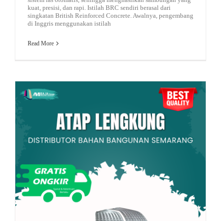
kuat, presisi, dan rapi. Istilah BRC sendiri berasal dari
singkatan British Reinforced Concrete. Awalnya, pengembang
di Inggris menggunakan istilah
Read More
Atap Minimalis
Genteng Transparan
Road Traffic Reports
Atap Lengkung: Pengertian, Kelebihan dan Kekurangan