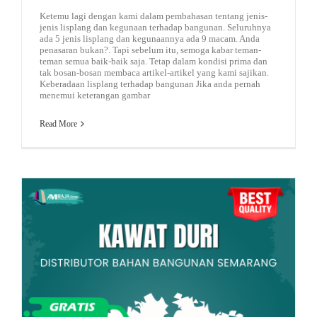
Ketemu lagi dengan kami dalam pembahasan tentang jenis-
jenis lisplang dan kegunaan terhadap bangunan. Seluruhnya
ada 5 jenis lisplang dan kegunaannya ada 9 macam. Anda
penasaran bukan?. Tapi sebelum itu, semoga kabar teman-
teman semua baik-baik saja. Tetap dalam kondisi prima dan
tak bosan-bosan membaca artikel-artikel yang kami sajikan.
Keberadaan lisplang terhadap bangunan Jika anda pernah
menemui keterangan gambar
Read More