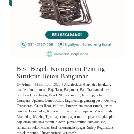
Besi Begel: Komponen Penting
Struktur Beton Bangunan
By
Admin
|
March 13th, 2026
|
Architecture
,
Atap
,
atap lengkung
,
atap lengkung murah
,
Baja Taso
,
Bangunan
,
Bata Tradisional
,
besi
,
besi begel
,
besi beton
,
Besi CNP
,
besi murah
,
besi unp
,
beton
,
Company Updates
,
Construction
,
Engineering
,
genteng pasir
,
Genteng
Transparan
,
Green Roof
,
idul fitri
,
Interior
,
jual pagar rumah
,
kawat
bendrat
,
kawat loket
,
Kontraktor
,
Kontruksi
,
Koperasi Merah Putih
,
Marketing
,
Moving Tips
,
pagar brc
,
pagar murah
,
pipa besi
,
plat
,
plat
baja biasa
,
plat baja murah
,
plavon
,
plavon murah
,
plavoon grc
,
ramadhan
,
rekomendasi besi
,
rekomendasi pagar
,
Safety Regulations
,
triplek melamin
,
Uncategorized
,
wiremesh