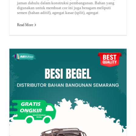
jaman dahulu dalam konstruksi pembangunan. Bahan yang
digunakan untuk membuat cor ini juga beragam meliputi
semen (bahan aditif), agregat kasar (split), agregat
Read More
Moving Tips
plat baja murah
rekomendasi besi
idul fitri
Besi Begel: Komponen Penting Struktur Beton Bangunan