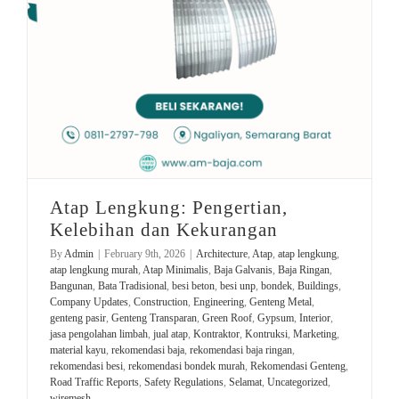
Atap Lengkung: Pengertian,
Kelebihan dan Kekurangan
By
Admin
|
February 9th, 2026
|
Architecture
,
Atap
,
atap lengkung
,
atap lengkung murah
,
Atap Minimalis
,
Baja Galvanis
,
Baja Ringan
,
Bangunan
,
Bata Tradisional
,
besi beton
,
besi unp
,
bondek
,
Buildings
,
Company Updates
,
Construction
,
Engineering
,
Genteng Metal
,
genteng pasir
,
Genteng Transparan
,
Green Roof
,
Gypsum
,
Interior
,
jasa pengolahan limbah
,
jual atap
,
Kontraktor
,
Kontruksi
,
Marketing
,
material kayu
,
rekomendasi baja
,
rekomendasi baja ringan
,
rekomendasi besi
,
rekomendasi bondek murah
,
Rekomendasi Genteng
,
Road Traffic Reports
,
Safety Regulations
,
Selamat
,
Uncategorized
,
wiremesh