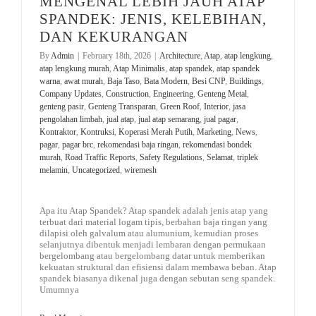
MENGENAL LEBIH JAUH ATAP
SPANDEK: JENIS, KELEBIHAN,
DAN KEKURANGAN
By
Admin
|
February 18th, 2026
|
Architecture
,
Atap
,
atap lengkung
,
atap lengkung murah
,
Atap Minimalis
,
atap spandek
,
atap spandek
warna
,
awat murah
,
Baja Taso
,
Bata Modern
,
Besi CNP
,
Buildings
,
Company Updates
,
Construction
,
Engineering
,
Genteng Metal
,
genteng pasir
,
Genteng Transparan
,
Green Roof
,
Interior
,
jasa
pengolahan limbah
,
jual atap
,
jual atap semarang
,
jual pagar
,
Kontraktor
,
Kontruksi
,
Koperasi Merah Putih
,
Marketing
,
News
,
pagar
,
pagar brc
,
rekomendasi baja ringan
,
rekomendasi bondek
murah
,
Road Traffic Reports
,
Safety Regulations
,
Selamat
,
triplek
melamin
,
Uncategorized
,
wiremesh
Apa itu Atap Spandek? Atap spandek adalah jenis atap yang
terbuat dari material logam tipis, berbahan baja ringan yang
dilapisi oleh galvalum atau alumunium, kemudian proses
selanjutnya dibentuk menjadi lembaran dengan permukaan
bergelombang atau bergelombang datar untuk memberikan
kekuatan struktural dan efisiensi dalam membawa beban. Atap
spandek biasanya dikenal juga dengan sebutan seng spandek.
Umumnya