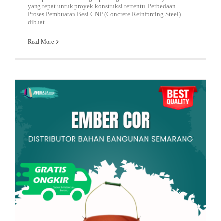
yang tepat untuk proyek konstruksi tertentu. Perbedaan
Proses Pembuatan Besi CNP (Concrete Reinforcing Steel)
dibuat
Read More
Tips Memilih Ember Cor yang Bagus dan Awet