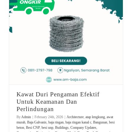
jual pagar rumah
Genteng Metal
kawat loket murah
Kawat Duri Pengaman Efektif Untuk Keamanan Dan Perlindungan
Kawat Duri Pengaman Efektif
Untuk Keamanan Dan
Perlindungan
By
Admin
|
February 24th, 2026
|
Architecture
,
atap lengkung
,
awat
murah
,
Baja Galvanis
,
baja ringan
,
baja ringan kanal c
,
Bangunan
,
besi
beton
,
Besi CNP
,
besi unp
,
Buildings
,
Company Updates
,