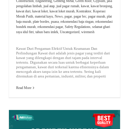
Construction
,
Engineering
,
Genteng Metal
,
Green Roof
,
Gypsum
,
jasa
pengolahan limbah
,
jual atap
,
jual pagar rumah
,
kawat
,
kawat bronjong
,
kawat duri
,
kawat loket
,
kawat loket murah
,
Kontraktor
,
Koperasi
Merah Putih
,
material kayu
,
News
,
pagar
,
pagar brc
,
pagar murah
,
plat
baja murah
,
plate bordes
,
puasa
,
rekomendasi baja ringan
,
rekomendasi
bondek murah
,
rekomendasi pagar
,
Safety Regulations
,
selamat ghari
raya idul fitri
,
tahun baru imlek
,
Uncategorized
,
wiremesh
Kawat Duri Pengaman Efektif Untuk Keamanan Dan
Perlindungan Kawat duri adalah jenis pagar yang terdiri dari
kawat yang dilengkapi dengan duri tajam pada interval
tertentu. Digunakan secara luas untuk berbagai keperluan
pengamanan, kawat duri terkenal karena efisiensinya dalam
mencegah akses tanpa izin ke area tertentu. Sering kali
ditemukan di area pertanian, industri, militer, dan properti
Read More