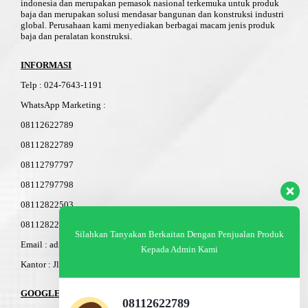
indonesia dan merupakan pemasok nasional terkemuka untuk produk
baja dan merupakan solusi mendasar bangunan dan konstruksi industri
global. Perusahaan kami menyediakan berbagai macam jenis produk
baja dan peralatan konstruksi.
INFORMASI
Telp
:
024-76
4
3-11
91
WhatsApp Marketing :
08112622789
08112822789
08112797797
08112797798
08112822503
08112822603
Silahkan Tanyakan Berkaitan Dengan Penjualan Produk
Email : admin@am-baja.com
Kepada Admin Kami
Kantor : Jl. Gatot Subroto 7b Semarang.
GOOGLE MAPS
08112622789