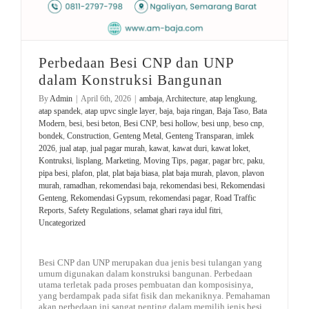
Perbedaan Besi CNP dan UNP
dalam Konstruksi Bangunan
By
Admin
|
April 6th, 2026
|
ambaja
,
Architecture
,
atap lengkung
,
atap spandek
,
atap upvc single layer
,
baja
,
baja ringan
,
Baja Taso
,
Bata
Modern
,
besi
,
besi beton
,
Besi CNP
,
besi hollow
,
besi unp
,
beso cnp
,
bondek
,
Construction
,
Genteng Metal
,
Genteng Transparan
,
imlek
2026
,
jual atap
,
jual pagar murah
,
kawat
,
kawat duri
,
kawat loket
,
Kontruksi
,
lisplang
,
Marketing
,
Moving Tips
,
pagar
,
pagar brc
,
paku
,
pipa besi
,
plafon
,
plat
,
plat baja biasa
,
plat baja murah
,
plavon
,
plavon
murah
,
ramadhan
,
rekomendasi baja
,
rekomendasi besi
,
Rekomendasi
Genteng
,
Rekomendasi Gypsum
,
rekomendasi pagar
,
Road Traffic
Reports
,
Safety Regulations
,
selamat ghari raya idul fitri
,
Uncategorized
Besi CNP dan UNP merupakan dua jenis besi tulangan yang
umum digunakan dalam konstruksi bangunan. Perbedaan
utama terletak pada proses pembuatan dan komposisinya,
yang berdampak pada sifat fisik dan mekaniknya. Pemahaman
akan perbedaan ini sangat penting dalam memilih jenis besi