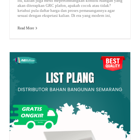
itu, kalian juga mesti mepertimbangkan kondisi ruangan yang
akan diterapkan GRC plafon, apakah cocok atau tidak?
ketahui pula daftar harga dan proses pemasangannya agar
sesuai dengan ekspetasi kalian. Di era yang modern ini,
Read More
baja ringan kanal c
list plang
jual atap semarang
Atap Minimalis
Jenis-jenis Lisplang dan Kegunaan Yang Wajib Anda Ketahui