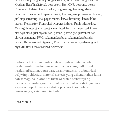
Modern
,
Bata Tradisional
,
besi beton
,
Besi CNP
,
besi unp
,
beton
,
Company Updates
,
Construction
,
Engineering
,
Genteng Metal
,
Genteng Transparan
,
Gypsum
,
imlek
,
Interior
,
jasa pengolahan limbah
,
jual atap semarang
,
jual pagar murah
,
kawat bronjong
,
kawat loket
murah
,
Kontraktor
,
Kontruksi
,
Koperasi Merah Putih
,
Marketing
,
Moving Tips
,
pagar brc
,
pagar murah
,
plafon
,
plafon pvc
,
plat baja
,
plat baja biasa
,
plat baja murah
,
plavon
,
plavon grc
,
plavon murah
,
plavon semarang
,
PVC
,
rekomendasi baja
,
rekomendasi bondek
murah
,
Rekomendasi Gypsum
,
Road Traffic Reports
,
selamat ghari
raya idul fitri
,
Uncategorized
,
wiremesh
Plafon PVC kini menjadi salah satu pilihan utama dalam
dunia desain interior dan konstruksi modern, baik untuk
hunian pribadi maupun bangunan komersial. Terbuat dari
polyvinyl chloride, material sintetis yang dikenal tahan lama
dan serbaguna, plafon ini menawarkan alternatif yang
menarik dibandingkan material tradisional seperti kayu atau
gypsum. Popularitasnya tidak lepas dari kemudahan
pemasangan, ketahanan terhadap
Read More