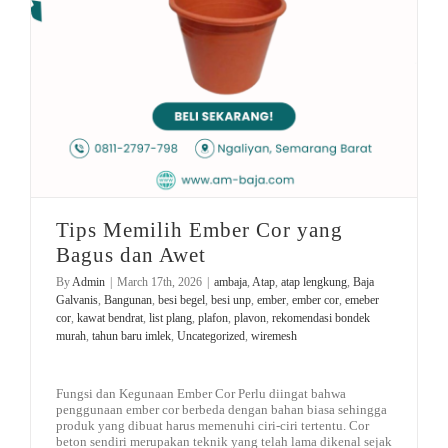
Tips Memilih Ember Cor yang
Bagus dan Awet
By
Admin
|
March 17th, 2026
|
ambaja
,
Atap
,
atap lengkung
,
Baja
Galvanis
,
Bangunan
,
besi begel
,
besi unp
,
ember
,
ember cor
,
emeber
cor
,
kawat bendrat
,
list plang
,
plafon
,
plavon
,
rekomendasi bondek
murah
,
tahun baru imlek
,
Uncategorized
,
wiremesh
Fungsi dan Kegunaan Ember Cor Perlu diingat bahwa
penggunaan ember cor berbeda dengan bahan biasa sehingga
produk yang dibuat harus memenuhi ciri-ciri tertentu. Cor
beton sendiri merupakan teknik yang telah lama dikenal sejak