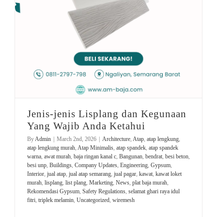
Jenis-jenis Lisplang dan Kegunaan
Yang Wajib Anda Ketahui
By
Admin
|
March 2nd, 2026
|
Architecture
,
Atap
,
atap lengkung
,
atap lengkung murah
,
Atap Minimalis
,
atap spandek
,
atap spandek
warna
,
awat murah
,
baja ringan kanal c
,
Bangunan
,
bendrat
,
besi beton
,
besi unp
,
Buildings
,
Company Updates
,
Engineering
,
Gypsum
,
Interior
,
jual atap
,
jual atap semarang
,
jual pagar
,
kawat
,
kawat loket
murah
,
lisplang
,
list plang
,
Marketing
,
News
,
plat baja murah
,
Rekomendasi Gypsum
,
Safety Regulations
,
selamat ghari raya idul
fitri
,
triplek melamin
,
Uncategorized
,
wiremesh