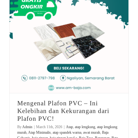
besi beton
atap spandek warna
pagar murah
jual pagar murah
baja ringan kanal c
Rekomendasi Gypsum
Mengenal Plafon PVC – Ini Kelebihan dan Kekurangan dari Plafon PVC!
Mengenal Plafon PVC – Ini
Kelebihan dan Kekurangan dari
Plafon PVC!
By
Admin
|
March 11th, 2026
|
Atap
,
atap lengkung
,
atap lengkung
murah
,
Atap Minimalis
,
atap spandek warna
,
awat murah
,
Baja
Galvanis
,
baja ringan
,
baja ringan kanal c
,
Baja Taso
,
Bangunan
,
Bata