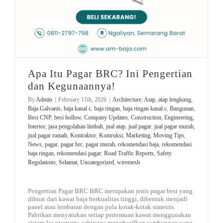
Apa Itu Pagar BRC? Ini Pengertian
dan Kegunaannya!
By
Admin
|
February 11th, 2026
|
Architecture
,
Atap
,
atap lengkung
,
Baja Galvanis
,
baja kanal c
,
baja ringan
,
baja ringan kanal c
,
Bangunan
,
Besi CNP
,
besi hollow
,
Company Updates
,
Construction
,
Engineering
,
Interior
,
jasa pengolahan limbah
,
jual atap
,
jual pagar
,
jual pagar murah
,
jual pagar rumah
,
Kontraktor
,
Kontruksi
,
Marketing
,
Moving Tips
,
News
,
pagar
,
pagar brc
,
pagar murah
,
rekomendasi baja
,
rekomendasi
baja ringan
,
rekomendasi pagar
,
Road Traffic Reports
,
Safety
Regulations
,
Selamat
,
Uncategorized
,
wiremesh
Pengertian Pagar BRC BRC merupakan jenis pagar besi yang
dibuat dari kawat baja berkualitas tinggi, dibentuk menjadi
panel atau lembaran dengan pola kotak-kotak simetris.
Pabrikan menyatukan setiap pertemuan kawat menggunakan
sistem las otomatis, sehingga menghasilkan sambungan yang