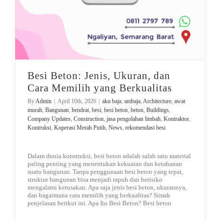
Besi Beton: Jenis, Ukuran, dan
Cara Memilih yang Berkualitas
By
Admin
|
April 10th, 2026
|
aku baja
,
ambaja
,
Architecture
,
awat
murah
,
Bangunan
,
bendrat
,
besi
,
besi beton
,
beton
,
Buildings
,
Company Updates
,
Construction
,
jasa pengolahan limbah
,
Kontraktor
,
Kontruksi
,
Koperasi Merah Putih
,
News
,
rekomendasi besi
Dalam dunia konstruksi, besi beton adalah salah satu material
paling penting yang menentukan kekuatan dan ketahanan
suatu bangunan. Tanpa penggunaan besi beton yang tepat,
struktur bangunan bisa menjadi rapuh dan berisiko
mengalami kerusakan. Apa saja jenis besi beton, ukurannya,
dan bagaimana cara memilih yang berkualitas? Simak
penjelasan berikut ini. Apa Itu Besi Beton? Besi beton