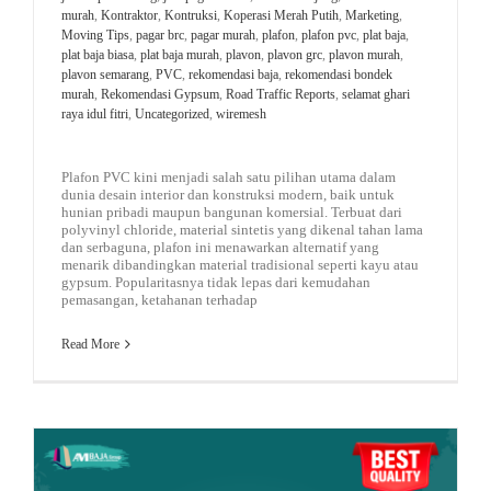
murah
,
Kontraktor
,
Kontruksi
,
Koperasi Merah Putih
,
Marketing
,
Moving Tips
,
pagar brc
,
pagar murah
,
plafon
,
plafon pvc
,
plat baja
,
plat baja biasa
,
plat baja murah
,
plavon
,
plavon grc
,
plavon murah
,
plavon semarang
,
PVC
,
rekomendasi baja
,
rekomendasi bondek
murah
,
Rekomendasi Gypsum
,
Road Traffic Reports
,
selamat ghari
raya idul fitri
,
Uncategorized
,
wiremesh
Plafon PVC kini menjadi salah satu pilihan utama dalam
dunia desain interior dan konstruksi modern, baik untuk
hunian pribadi maupun bangunan komersial. Terbuat dari
polyvinyl chloride, material sintetis yang dikenal tahan lama
dan serbaguna, plafon ini menawarkan alternatif yang
menarik dibandingkan material tradisional seperti kayu atau
gypsum. Popularitasnya tidak lepas dari kemudahan
pemasangan, ketahanan terhadap
Read More