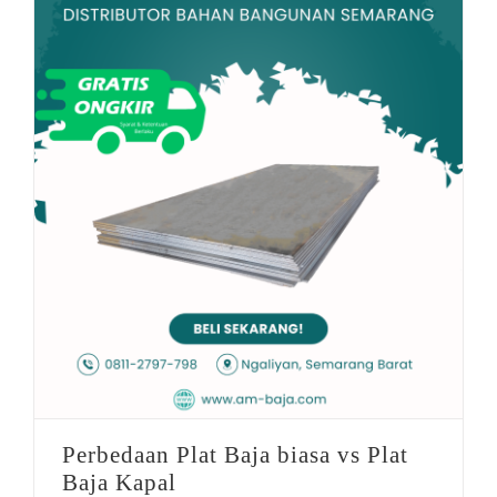
Company Updates
plat baja murah
Perbedaan Plat Baja biasa vs Plat Baja Kapal
Perbedaan Plat Baja biasa vs Plat
Baja Kapal