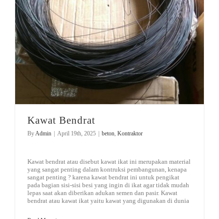
Kawat Bendrat
By
Admin
|
April 19th, 2025
|
beton
,
Kontraktor
Kawat bendrat atau disebut kawat ikat ini merupakan material
yang sangat penting dalam kontruksi pembangunan, kenapa
sangat penting ? karena kawat bendrat ini untuk pengikat
pada bagian sisi-sisi besi yang ingin di ikat agar tidak mudah
lepas saat akan diberikan adukan semen dan pasir. Kawat
bendrat atau kawat ikat yaitu kawat yang digunakan di dunia