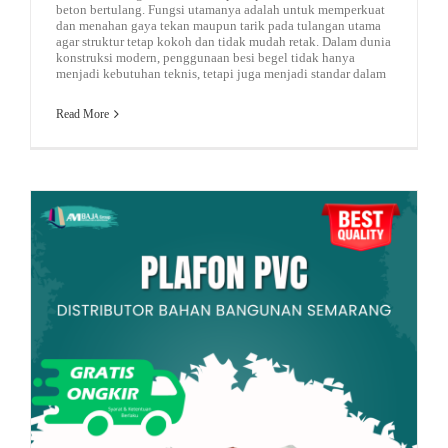
beton bertulang. Fungsi utamanya adalah untuk memperkuat
dan menahan gaya tekan maupun tarik pada tulangan utama
agar struktur tetap kokoh dan tidak mudah retak. Dalam dunia
konstruksi modern, penggunaan besi begel tidak hanya
menjadi kebutuhan teknis, tetapi juga menjadi standar dalam
Read More
besi beton
atap spandek warna
pagar murah
jual pagar murah
baja ringan kanal c
Rekomendasi Gypsum
Mengenal Plafon PVC – Ini Kelebihan dan Kekurangan dari Plafon PVC!