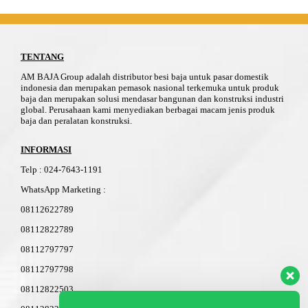
TENTANG
AM BAJA Group adalah distributor besi baja untuk pasar domestik
indonesia dan merupakan pemasok nasional terkemuka untuk produk
baja dan merupakan solusi mendasar bangunan dan konstruksi industri
global. Perusahaan kami menyediakan berbagai macam jenis produk
baja dan peralatan konstruksi.
INFORMASI
Telp
:
024-76
4
3-11
91
WhatsApp Marketing :
08112622789
08112822789
08112797797
08112797798
08112822503