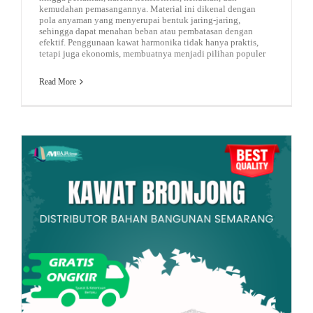
kemudahan pemasangannya. Material ini dikenal dengan
pola anyaman yang menyerupai bentuk jaring-jaring,
sehingga dapat menahan beban atau pembatasan dengan
efektif. Penggunaan kawat harmonika tidak hanya praktis,
tetapi juga ekonomis, membuatnya menjadi pilihan populer
Read More
jasa pengolahan limbah
kawat loket
rekomendasi bondek murah
plate bordes
Road Traffic Reports
Koperasi Merah Putih
Apa itu Kawat Bronjong? Pengertian dan Fungsinya Secara Lengkap