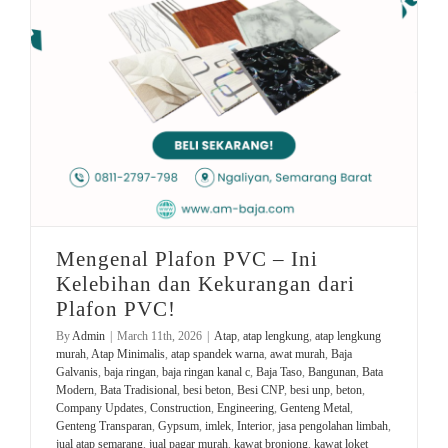
Mengenal Plafon PVC – Ini
Kelebihan dan Kekurangan dari
Plafon PVC!
By
Admin
|
March 11th, 2026
|
Atap
,
atap lengkung
,
atap lengkung
murah
,
Atap Minimalis
,
atap spandek warna
,
awat murah
,
Baja
Galvanis
,
baja ringan
,
baja ringan kanal c
,
Baja Taso
,
Bangunan
,
Bata
Modern
,
Bata Tradisional
,
besi beton
,
Besi CNP
,
besi unp
,
beton
,
Company Updates
,
Construction
,
Engineering
,
Genteng Metal
,
Genteng Transparan
,
Gypsum
,
imlek
,
Interior
,
jasa pengolahan limbah
,
jual atap semarang
,
jual pagar murah
,
kawat bronjong
,
kawat loket