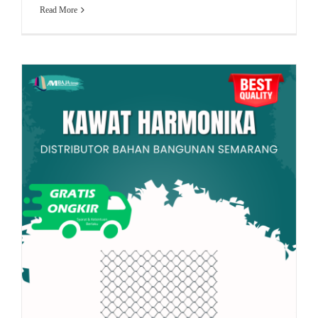
Read More
kawat murah
Baja Zincalume
plat baja
Kawat Harmonika: Fungsi & Aplikasi Umum