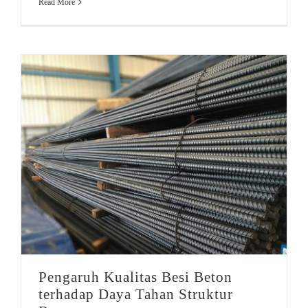
Read More
Bata Modern
Pengaruh Kualitas Besi Beton terhadap Daya Tahan Struktur Bangunan
Pengaruh Kualitas Besi Beton
terhadap Daya Tahan Struktur