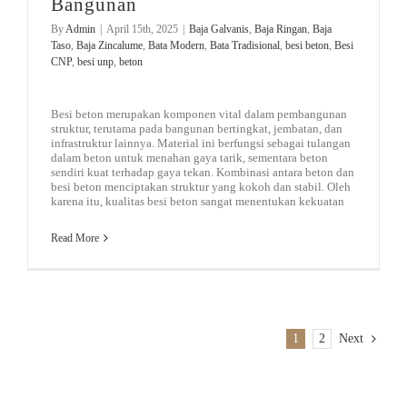
Bangunan
By
Admin
|
April 15th, 2025
|
Baja Galvanis
,
Baja Ringan
,
Baja
Taso
,
Baja Zincalume
,
Bata Modern
,
Bata Tradisional
,
besi beton
,
Besi
CNP
,
besi unp
,
beton
Besi beton merupakan komponen vital dalam pembangunan
struktur, terutama pada bangunan bertingkat, jembatan, dan
infrastruktur lainnya. Material ini berfungsi sebagai tulangan
dalam beton untuk menahan gaya tarik, sementara beton
sendiri kuat terhadap gaya tekan. Kombinasi antara beton dan
besi beton menciptakan struktur yang kokoh dan stabil. Oleh
karena itu, kualitas besi beton sangat menentukan kekuatan
Read More
1
2
Next