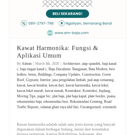
Kawat Harmonika: Fungsi &
Aplikasi Umum
By
Admin
|
March 4th, 2026
|
Architecture
,
atap spandek
,
baja kanal
c
,
baja ringan kanal c
,
Baja Zincalume
,
Bangunan
,
Bata Modern
,
besi
hollow
,
beton
,
Buildings
,
Company Updates
,
Construction
,
Green
Roof
,
Gypsum
,
Interior
,
jasa pengolahan limbah
,
jual atap semarang
,
kawat
,
kawat bendrat
,
kawat duri
,
kawat harmonika
,
kawat loket
,
kawat loket murah
,
kawat murah
,
Kontraktor
,
Kontruksi
,
lisplang
,
Moving Tips
,
pagar brc
,
plat baja
,
plat baja kapal
,
plate bordes
,
puasa
,
rekomendasi baja
,
rekomendasi besi
,
Rekomendasi Genteng
,
Road
Traffic Reports
,
selamat ghari raya idul fitri
,
Uncategorized
,
wiremesh
Kawat harmonika adalah salah satu jenis kawat yang banyak
digunakan dalam berbagai bidang, mulai dari konstruksi
hingga pertanian, karena fleksibilitas, kekuatan, dan