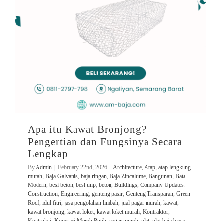
Apa itu Kawat Bronjong?
Pengertian dan Fungsinya Secara
Lengkap
By
Admin
|
February 22nd, 2026
|
Architecture
,
Atap
,
atap lengkung
murah
,
Baja Galvanis
,
baja ringan
,
Baja Zincalume
,
Bangunan
,
Bata
Modern
,
besi beton
,
besi unp
,
beton
,
Buildings
,
Company Updates
,
Construction
,
Engineering
,
genteng pasir
,
Genteng Transparan
,
Green
Roof
,
idul fitri
,
jasa pengolahan limbah
,
jual pagar murah
,
kawat
,
kawat bronjong
,
kawat loket
,
kawat loket murah
,
Kontraktor
,
Kontruksi
,
Koperasi Merah Putih
,
pagar murah
,
plat
,
plat baja biasa
,