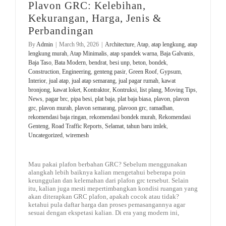
Plavon GRC: Kelebihan,
Kekurangan, Harga, Jenis &
Perbandingan
By
Admin
|
March 9th, 2026
|
Architecture
,
Atap
,
atap lengkung
,
atap
lengkung murah
,
Atap Minimalis
,
atap spandek warna
,
Baja Galvanis
,
Baja Taso
,
Bata Modern
,
bendrat
,
besi unp
,
beton
,
bondek
,
Construction
,
Engineering
,
genteng pasir
,
Green Roof
,
Gypsum
,
Interior
,
jual atap
,
jual atap semarang
,
jual pagar rumah
,
kawat
bronjong
,
kawat loket
,
Kontraktor
,
Kontruksi
,
list plang
,
Moving Tips
,
News
,
pagar brc
,
pipa besi
,
plat baja
,
plat baja biasa
,
plavon
,
plavon
grc
,
plavon murah
,
plavon semarang
,
plavoon grc
,
ramadhan
,
rekomendasi baja ringan
,
rekomendasi bondek murah
,
Rekomendasi
Genteng
,
Road Traffic Reports
,
Selamat
,
tahun baru imlek
,
Uncategorized
,
wiremesh
Mau pakai plafon berbahan GRC? Sebelum menggunakan
alangkah lebih baiknya kalian mengetahui beberapa poin
keunggulan dan kelemahan dari plafon grc tersebut. Selain
itu, kalian juga mesti mepertimbangkan kondisi ruangan yang
akan diterapkan GRC plafon, apakah cocok atau tidak?
ketahui pula daftar harga dan proses pemasangannya agar
sesuai dengan ekspetasi kalian. Di era yang modern ini,