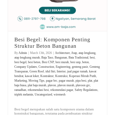
Besi Begel: Komponen Penting
Struktur Beton Bangunan
By
Admin
|
March 13th, 2026
|
Architecture
,
Atap
,
atap lengkung
,
atap lengkung murah
,
Baja Taso
,
Bangunan
,
Bata Tradisional
,
besi
,
besi begel
,
besi beton
,
Besi CNP
,
besi murah
,
besi unp
,
beton
,
Company Updates
,
Construction
,
Engineering
,
genteng pasir
,
Genteng
Transparan
,
Green Roof
,
idul fitri
,
Interior
,
jual pagar rumah
,
kawat
bendrat
,
kawat loket
,
Kontraktor
,
Kontruksi
,
Koperasi Merah Putih
,
Marketing
,
Moving Tips
,
pagar brc
,
pagar murah
,
pipa besi
,
plat
,
plat
baja biasa
,
plat baja murah
,
plavon
,
plavon murah
,
plavoon grc
,
ramadhan
,
rekomendasi besi
,
rekomendasi pagar
,
Safety Regulations
,
triplek melamin
,
Uncategorized
,
wiremesh
Besi begel merupakan salah satu komponen utama dalam
konstruksi bangunan, terutama pada pembuatan struktur