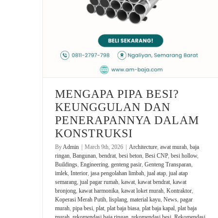
MENGAPA PIPA BESI?
KEUNGGULAN DAN
PENERAPANNYA DALAM
KONSTRUKSI
By
Admin
|
March 9th, 2026
|
Architecture
,
awat murah
,
baja
ringan
,
Bangunan
,
bendrat
,
besi beton
,
Besi CNP
,
besi hollow
,
Buildings
,
Engineering
,
genteng pasir
,
Genteng Transparan
,
imlek
,
Interior
,
jasa pengolahan limbah
,
jual atap
,
jual atap
semarang
,
jual pagar rumah
,
kawat
,
kawat bendrat
,
kawat
bronjong
,
kawat harmonika
,
kawat loket murah
,
Kontraktor
,
Koperasi Merah Putih
,
lisplang
,
material kayu
,
News
,
pagar
murah
,
pipa besi
,
plat
,
plat baja biasa
,
plat baja kapal
,
plat baja
murah
,
rekomendasi baja ringan
,
rekomendasi besi
,
Rekomendasi