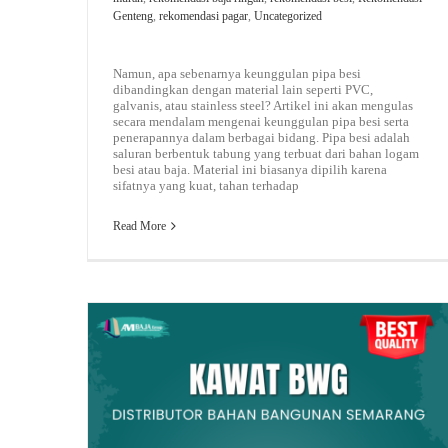
Genteng
,
rekomendasi pagar
,
Uncategorized
Namun, apa sebenarnya keunggulan pipa besi
dibandingkan dengan material lain seperti PVC,
galvanis, atau stainless steel? Artikel ini akan mengulas
secara mendalam mengenai keunggulan pipa besi serta
penerapannya dalam berbagai bidang. Pipa besi adalah
saluran berbentuk tabung yang terbuat dari bahan logam
besi atau baja. Material ini biasanya dipilih karena
sifatnya yang kuat, tahan terhadap
Read More