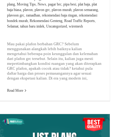
plang
,
Moving Tips
,
News
,
pagar brc
,
pipa besi
,
plat baja
,
plat
baja biasa
,
plavon
,
plavon grc
,
plavon murah
,
plavon semarang
,
plavoon grc
,
ramadhan
,
rekomendasi baja ringan
,
rekomendasi
bondek murah
,
Rekomendasi Genteng
,
Road Traffic Reports
,
Selamat
,
tahun baru imlek
,
Uncategorized
,
wiremesh
Mau pakai plafon berbahan GRC? Sebelum
menggunakan alangkah lebih baiknya kalian
mengetahui beberapa poin keunggulan dan kelemahan
dari plafon grc tersebut. Selain itu, kalian juga mesti
mepertimbangkan kondisi ruangan yang akan diterapkan
GRC plafon, apakah cocok atau tidak? ketahui pula
daftar harga dan proses pemasangannya agar sesuai
dengan ekspetasi kalian. Di era yang modern ini,
Read More