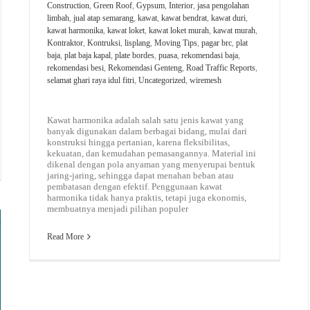
Construction
,
Green Roof
,
Gypsum
,
Interior
,
jasa pengolahan
limbah
,
jual atap semarang
,
kawat
,
kawat bendrat
,
kawat duri
,
kawat harmonika
,
kawat loket
,
kawat loket murah
,
kawat murah
,
Kontraktor
,
Kontruksi
,
lisplang
,
Moving Tips
,
pagar brc
,
plat
baja
,
plat baja kapal
,
plate bordes
,
puasa
,
rekomendasi baja
,
rekomendasi besi
,
Rekomendasi Genteng
,
Road Traffic Reports
,
selamat ghari raya idul fitri
,
Uncategorized
,
wiremesh
Kawat harmonika adalah salah satu jenis kawat yang
banyak digunakan dalam berbagai bidang, mulai dari
konstruksi hingga pertanian, karena fleksibilitas,
kekuatan, dan kemudahan pemasangannya. Material ini
dikenal dengan pola anyaman yang menyerupai bentuk
jaring-jaring, sehingga dapat menahan beban atau
pembatasan dengan efektif. Penggunaan kawat
harmonika tidak hanya praktis, tetapi juga ekonomis,
membuatnya menjadi pilihan populer
Read More