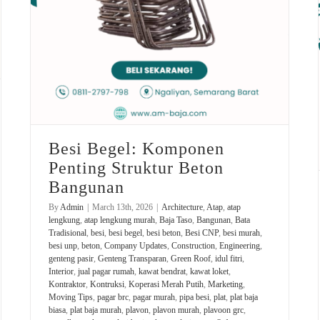
Besi Begel: Komponen
Penting Struktur Beton
Bangunan
By
Admin
|
March 13th, 2026
|
Architecture
,
Atap
,
atap
lengkung
,
atap lengkung murah
,
Baja Taso
,
Bangunan
,
Bata
Tradisional
,
besi
,
besi begel
,
besi beton
,
Besi CNP
,
besi murah
,
besi unp
,
beton
,
Company Updates
,
Construction
,
Engineering
,
genteng pasir
,
Genteng Transparan
,
Green Roof
,
idul fitri
,
Interior
,
jual pagar rumah
,
kawat bendrat
,
kawat loket
,
Kontraktor
,
Kontruksi
,
Koperasi Merah Putih
,
Marketing
,
Moving Tips
,
pagar brc
,
pagar murah
,
pipa besi
,
plat
,
plat baja
biasa
,
plat baja murah
,
plavon
,
plavon murah
,
plavoon grc
,