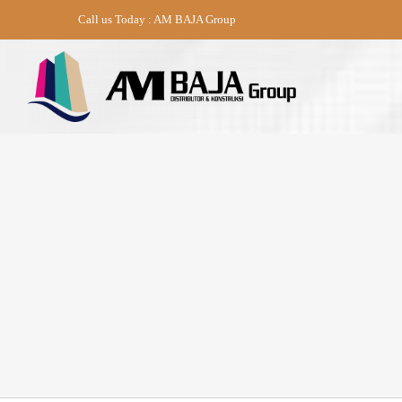
Skip
Call us Today : AM BAJA Group
to
content