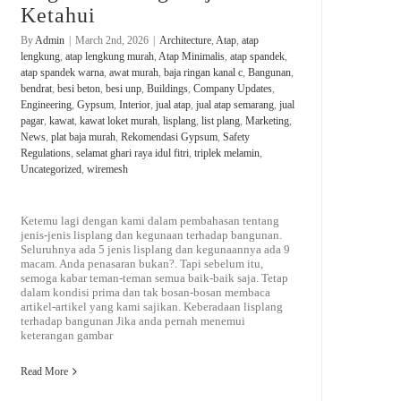
Ketahui
By
Admin
|
March 2nd, 2026
|
Architecture
,
Atap
,
atap
lengkung
,
atap lengkung murah
,
Atap Minimalis
,
atap spandek
,
atap spandek warna
,
awat murah
,
baja ringan kanal c
,
Bangunan
,
bendrat
,
besi beton
,
besi unp
,
Buildings
,
Company Updates
,
Engineering
,
Gypsum
,
Interior
,
jual atap
,
jual atap semarang
,
jual
pagar
,
kawat
,
kawat loket murah
,
lisplang
,
list plang
,
Marketing
,
News
,
plat baja murah
,
Rekomendasi Gypsum
,
Safety
Regulations
,
selamat ghari raya idul fitri
,
triplek melamin
,
Uncategorized
,
wiremesh
Ketemu lagi dengan kami dalam pembahasan tentang
jenis-jenis lisplang dan kegunaan terhadap bangunan.
Seluruhnya ada 5 jenis lisplang dan kegunaannya ada 9
macam. Anda penasaran bukan?. Tapi sebelum itu,
semoga kabar teman-teman semua baik-baik saja. Tetap
dalam kondisi prima dan tak bosan-bosan membaca
artikel-artikel yang kami sajikan. Keberadaan lisplang
terhadap bangunan Jika anda pernah menemui
keterangan gambar
Read More