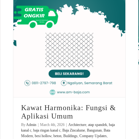
kawat loket
plate bordes
selamat ghari raya idul fitri
Kawat Harmonika: Fungsi & Aplikasi Umum
Kawat Harmonika: Fungsi &
Aplikasi Umum
By
Admin
|
March 4th, 2026
|
Architecture
,
atap spandek
,
baja
kanal c
,
baja ringan kanal c
,
Baja Zincalume
,
Bangunan
,
Bata
Modern
,
besi hollow
,
beton
,
Buildings
,
Company Updates
,