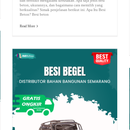
dan berisiko mengalami kerusakan. Apa saja jenis besi
beton, ukurannya, dan bagaimana cara memilih yang
berkualitas? Simak penjelasan berikut ini. Apa Itu Besi
Beton? Besi beton
Read More
Baja Taso
Besi Begel: Komponen Penting Struktur Beton Bangunan