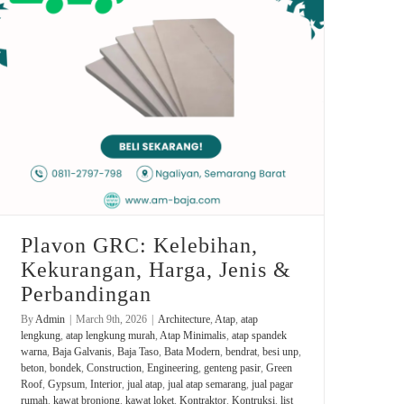
Atap Minimalis
rekomendasi bondek murah
jual atap
Bata Modern
Plavon GRC: Kelebihan, Kekurangan, Harga, Jenis & Perbandingan
Plavon GRC: Kelebihan,
Kekurangan, Harga, Jenis &
Perbandingan
By
Admin
|
March 9th, 2026
|
Architecture
,
Atap
,
atap
lengkung
,
atap lengkung murah
,
Atap Minimalis
,
atap spandek
warna
,
Baja Galvanis
,
Baja Taso
,
Bata Modern
,
bendrat
,
besi unp
,
beton
,
bondek
,
Construction
,
Engineering
,
genteng pasir
,
Green
Roof
,
Gypsum
,
Interior
,
jual atap
,
jual atap semarang
,
jual pagar
rumah
,
kawat bronjong
,
kawat loket
,
Kontraktor
,
Kontruksi
,
list