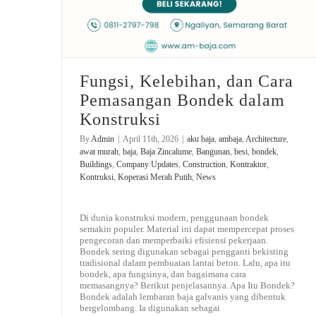
Fungsi, Kelebihan, dan Cara
Pemasangan Bondek dalam
Konstruksi
By
Admin
|
April 11th, 2026
|
aku baja
,
ambaja
,
Architecture
,
awat murah
,
baja
,
Baja Zincalume
,
Bangunan
,
besi
,
bondek
,
Buildings
,
Company Updates
,
Construction
,
Kontraktor
,
Kontruksi
,
Koperasi Merah Putih
,
News
Di dunia konstruksi modern, penggunaan bondek
semakin populer. Material ini dapat mempercepat proses
pengecoran dan memperbaiki efisiensi pekerjaan.
Bondek sering digunakan sebagai pengganti bekisting
tradisional dalam pembuatan lantai beton. Lalu, apa itu
bondek, apa fungsinya, dan bagaimana cara
memasangnya? Berikut penjelasannya. Apa Itu Bondek?
Bondek adalah lembaran baja galvanis yang dibentuk
bergelombang. Ia digunakan sebagai