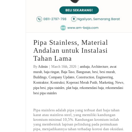
Pipa Stainless, Material
Andalan untuk Instalasi
Tahan Lama
By
Admin
|
March 16th, 2026
|
ambaja
,
Architecture
,
awat
murah
,
baja ringan
,
Baja Taso
,
Bangunan
,
besi
,
besi murah
,
Buildings
,
Company Updates
,
Construction
,
Engineering
,
Kontraktor
,
Kontruksi
,
Koperasi Merah Putih
,
Marketing
,
News
,
pipa besi
,
pipa stainles
,
plat baja
,
rekomendasi baja
,
rekomendasi
besi pipa stainles
Pipa stainless adalah pipa yang terbuat dari baja tahan
karat atau stainless steel, yang memiliki kandungan
kromium minimal 10,5%. Kandungan kromium inilah
yang membentuk lapisan pelindung pada permukaan
pipa, menjadikannya tahan terhadap korosi dan oksidasi.