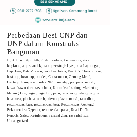
Perbedaan Besi CNP dan
UNP dalam Konstruksi
Bangunan
By
Admin
|
April 6th, 2026
|
ambaja
,
Architecture
,
atap
lengkung
,
atap spandek
,
atap upvc single layer
,
baja
,
baja ringan
,
Baja Taso
,
Bata Modern
,
besi
,
besi beton
,
Besi CNP
,
besi hollow
,
besi unp
,
beso cnp
,
bondek
,
Construction
,
Genteng Metal
,
Genteng Transparan
,
imlek 2026
,
jual atap
,
jual pagar murah
,
kawat
,
kawat duri
,
kawat loket
,
Kontruksi
,
lisplang
,
Marketing
,
Moving Tips
,
pagar
,
pagar brc
,
paku
,
pipa besi
,
plafon
,
plat
,
plat
baja biasa
,
plat baja murah
,
plavon
,
plavon murah
,
ramadhan
,
rekomendasi baja
,
rekomendasi besi
,
Rekomendasi Genteng
,
Rekomendasi Gypsum
,
rekomendasi pagar
,
Road Traffic
Reports
,
Safety Regulations
,
selamat ghari raya idul fitri
,
Uncategorized