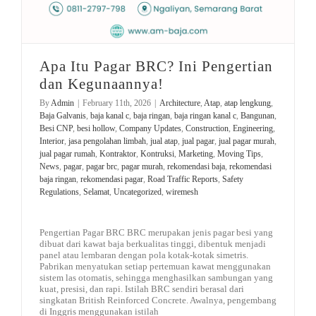
Apa Itu Pagar BRC? Ini Pengertian
dan Kegunaannya!
By
Admin
|
February 11th, 2026
|
Architecture
,
Atap
,
atap lengkung
,
Baja Galvanis
,
baja kanal c
,
baja ringan
,
baja ringan kanal c
,
Bangunan
,
Besi CNP
,
besi hollow
,
Company Updates
,
Construction
,
Engineering
,
Interior
,
jasa pengolahan limbah
,
jual atap
,
jual pagar
,
jual pagar murah
,
jual pagar rumah
,
Kontraktor
,
Kontruksi
,
Marketing
,
Moving Tips
,
News
,
pagar
,
pagar brc
,
pagar murah
,
rekomendasi baja
,
rekomendasi
baja ringan
,
rekomendasi pagar
,
Road Traffic Reports
,
Safety
Regulations
,
Selamat
,
Uncategorized
,
wiremesh
Pengertian Pagar BRC BRC merupakan jenis pagar besi yang
dibuat dari kawat baja berkualitas tinggi, dibentuk menjadi
panel atau lembaran dengan pola kotak-kotak simetris.
Pabrikan menyatukan setiap pertemuan kawat menggunakan
sistem las otomatis, sehingga menghasilkan sambungan yang
kuat, presisi, dan rapi. Istilah BRC sendiri berasal dari
singkatan British Reinforced Concrete. Awalnya, pengembang
di Inggris menggunakan istilah