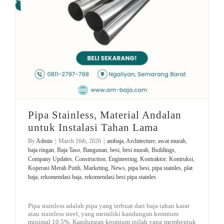
Pipa Stainless, Material Andalan
untuk Instalasi Tahan Lama
By
Admin
|
March 16th, 2026
|
ambaja
,
Architecture
,
awat murah
,
baja ringan
,
Baja Taso
,
Bangunan
,
besi
,
besi murah
,
Buildings
,
Company Updates
,
Construction
,
Engineering
,
Kontraktor
,
Kontruksi
,
Koperasi Merah Putih
,
Marketing
,
News
,
pipa besi
,
pipa stainles
,
plat
baja
,
rekomendasi baja
,
rekomendasi besi pipa stainles
Pipa stainless adalah pipa yang terbuat dari baja tahan karat
atau stainless steel, yang memiliki kandungan kromium
minimal 10,5%. Kandungan kromium inilah yang membentuk