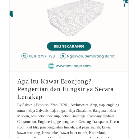
Apa itu Kawat Bronjong?
Pengertian dan Fungsinya Secara
Lengkap
By
Admin
|
February 22nd, 2026
|
Architecture
,
Atap
,
atap lengkung
murah
,
Baja Galvanis
,
baja ringan
,
Baja Zincalume
,
Bangunan
,
Bata
Modern
,
besi beton
,
besi unp
,
beton
,
Buildings
,
Company Updates
,
Construction
,
Engineering
,
genteng pasir
,
Genteng Transparan
,
Green
Roof
,
idul fitri
,
jasa pengolahan limbah
,
jual pagar murah
,
kawat
,
kawat bronjong
,
kawat loket
,
kawat loket murah
,
Kontraktor
,