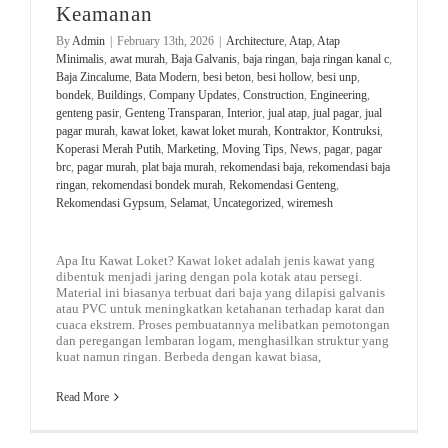
Keamanan
By
Admin
|
February 13th, 2026
|
Architecture
,
Atap
,
Atap
Minimalis
,
awat murah
,
Baja Galvanis
,
baja ringan
,
baja ringan kanal c
,
Baja Zincalume
,
Bata Modern
,
besi beton
,
besi hollow
,
besi unp
,
bondek
,
Buildings
,
Company Updates
,
Construction
,
Engineering
,
genteng pasir
,
Genteng Transparan
,
Interior
,
jual atap
,
jual pagar
,
jual
pagar murah
,
kawat loket
,
kawat loket murah
,
Kontraktor
,
Kontruksi
,
Koperasi Merah Putih
,
Marketing
,
Moving Tips
,
News
,
pagar
,
pagar
brc
,
pagar murah
,
plat baja murah
,
rekomendasi baja
,
rekomendasi baja
ringan
,
rekomendasi bondek murah
,
Rekomendasi Genteng
,
Rekomendasi Gypsum
,
Selamat
,
Uncategorized
,
wiremesh
Apa Itu Kawat Loket? Kawat loket adalah jenis kawat yang
dibentuk menjadi jaring dengan pola kotak atau persegi.
Material ini biasanya terbuat dari baja yang dilapisi galvanis
atau PVC untuk meningkatkan ketahanan terhadap karat dan
cuaca ekstrem. Proses pembuatannya melibatkan pemotongan
dan peregangan lembaran logam, menghasilkan struktur yang
kuat namun ringan. Berbeda dengan kawat biasa,
Read More