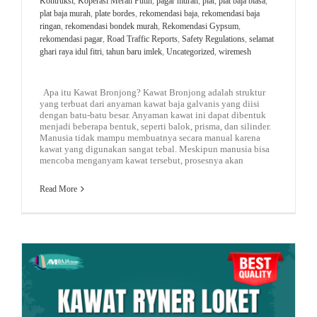
Kontruksi
,
Koperasi Merah Putih
,
pagar murah
,
plat
,
plat baja biasa
,
plat baja murah
,
plate bordes
,
rekomendasi baja
,
rekomendasi baja
ringan
,
rekomendasi bondek murah
,
Rekomendasi Gypsum
,
rekomendasi pagar
,
Road Traffic Reports
,
Safety Regulations
,
selamat
ghari raya idul fitri
,
tahun baru imlek
,
Uncategorized
,
wiremesh
Apa itu Kawat Bronjong? Kawat Bronjong adalah struktur
yang terbuat dari anyaman kawat baja galvanis yang diisi
dengan batu-batu besar. Anyaman kawat ini dapat dibentuk
menjadi beberapa bentuk, seperti balok, prisma, dan silinder.
Manusia tidak mampu membuatnya secara manual karena
kawat yang digunakan sangat tebal. Meskipun manusia bisa
mencoba menganyam kawat tersebut, prosesnya akan
Read More