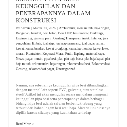
KEUNGGULAN DAN
PENERAPANNYA DALAM
KONSTRUKSI
By
Admin
|
March 9th, 2026
|
Architecture
,
awat murah
,
baja ringan
,
Bangunan
,
bendrat
,
besi beton
,
Besi CNP
,
besi hollow
,
Buildings
,
Engineering
,
genteng pasir
,
Genteng Transparan
,
imlek
,
Interior
,
jasa
pengolahan limbah
,
jual atap
,
jual atap semarang
,
jual pagar rumah
,
kawat
,
kawat bendrat
,
kawat bronjong
,
kawat harmonika
,
kawat loket
murah
,
Kontraktor
,
Koperasi Merah Putih
,
lisplang
,
material kayu
,
News
,
pagar murah
,
pipa besi
,
plat
,
plat baja biasa
,
plat baja kapal
,
plat
baja murah
,
rekomendasi baja ringan
,
rekomendasi besi
,
Rekomendasi
Genteng
,
rekomendasi pagar
,
Uncategorized
Namun, apa sebenarnya keunggulan pipa besi dibandingkan
dengan material lain seperti PVC, galvanis, atau stainless
steel? Artikel ini akan mengulas secara mendalam mengenai
keunggulan pipa besi serta penerapannya dalam berbagai
bidang. Pipa besi adalah saluran berbentuk tabung yang
terbuat dari bahan logam besi atau baja. Material ini biasanya
dipilih karena sifatnya yang kuat, tahan terhadap
Read More