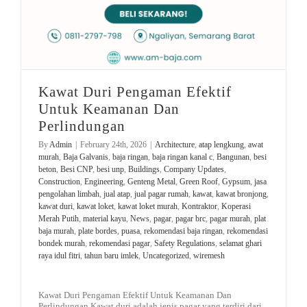
Kawat Duri Pengaman Efektif
Untuk Keamanan Dan
Perlindungan
By
Admin
|
February 24th, 2026
|
Architecture
,
atap lengkung
,
awat
murah
,
Baja Galvanis
,
baja ringan
,
baja ringan kanal c
,
Bangunan
,
besi
beton
,
Besi CNP
,
besi unp
,
Buildings
,
Company Updates
,
Construction
,
Engineering
,
Genteng Metal
,
Green Roof
,
Gypsum
,
jasa
pengolahan limbah
,
jual atap
,
jual pagar rumah
,
kawat
,
kawat bronjong
,
kawat duri
,
kawat loket
,
kawat loket murah
,
Kontraktor
,
Koperasi
Merah Putih
,
material kayu
,
News
,
pagar
,
pagar brc
,
pagar murah
,
plat
baja murah
,
plate bordes
,
puasa
,
rekomendasi baja ringan
,
rekomendasi
bondek murah
,
rekomendasi pagar
,
Safety Regulations
,
selamat ghari
raya idul fitri
,
tahun baru imlek
,
Uncategorized
,
wiremesh
Kawat Duri Pengaman Efektif Untuk Keamanan Dan
Perlindungan Kawat duri adalah jenis pagar yang terdiri dari