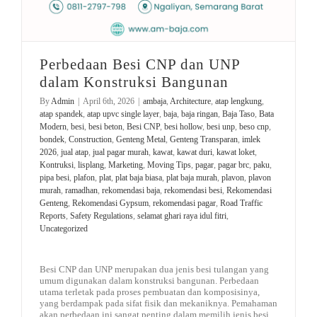
Perbedaan Besi CNP dan UNP
dalam Konstruksi Bangunan
By
Admin
|
April 6th, 2026
|
ambaja
,
Architecture
,
atap lengkung
,
atap spandek
,
atap upvc single layer
,
baja
,
baja ringan
,
Baja Taso
,
Bata
Modern
,
besi
,
besi beton
,
Besi CNP
,
besi hollow
,
besi unp
,
beso cnp
,
bondek
,
Construction
,
Genteng Metal
,
Genteng Transparan
,
imlek
2026
,
jual atap
,
jual pagar murah
,
kawat
,
kawat duri
,
kawat loket
,
Kontruksi
,
lisplang
,
Marketing
,
Moving Tips
,
pagar
,
pagar brc
,
paku
,
pipa besi
,
plafon
,
plat
,
plat baja biasa
,
plat baja murah
,
plavon
,
plavon
murah
,
ramadhan
,
rekomendasi baja
,
rekomendasi besi
,
Rekomendasi
Genteng
,
Rekomendasi Gypsum
,
rekomendasi pagar
,
Road Traffic
Reports
,
Safety Regulations
,
selamat ghari raya idul fitri
,
Uncategorized
Besi CNP dan UNP merupakan dua jenis besi tulangan yang
umum digunakan dalam konstruksi bangunan. Perbedaan
utama terletak pada proses pembuatan dan komposisinya,
yang berdampak pada sifat fisik dan mekaniknya. Pemahaman
akan perbedaan ini sangat penting dalam memilih jenis besi