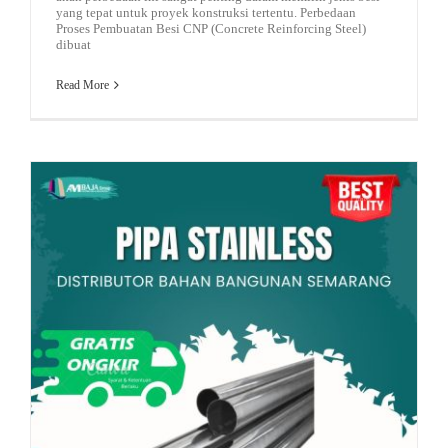
yang tepat untuk proyek konstruksi tertentu. Perbedaan
Proses Pembuatan Besi CNP (Concrete Reinforcing Steel)
dibuat
Read More
rekomendasi baja
Pipa Stainless, Material Andalan untuk Instalasi Tahan Lama