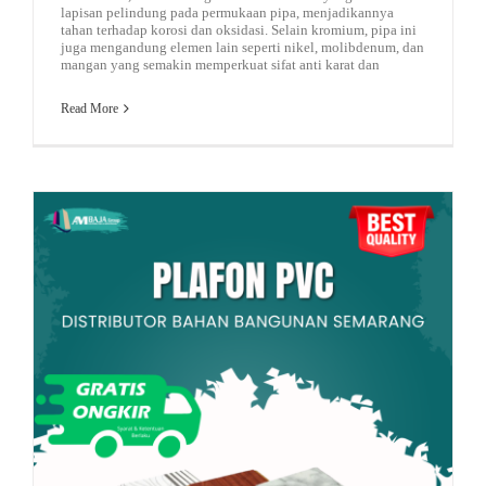
lapisan pelindung pada permukaan pipa, menjadikannya
tahan terhadap korosi dan oksidasi. Selain kromium, pipa ini
juga mengandung elemen lain seperti nikel, molibdenum, dan
mangan yang semakin memperkuat sifat anti karat dan
Read More
besi beton
atap spandek warna
pagar murah
jual pagar murah
baja ringan kanal c
Rekomendasi Gypsum
Mengenal Plafon PVC – Ini Kelebihan dan Kekurangan dari Plafon PVC!