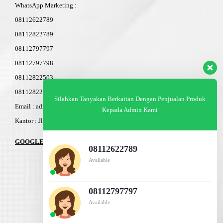
WhatsApp Marketing :
08112622789
08112822789
08112797797
08112797798
08112822503
08112822603
Silahkan Tanyakan Berkaitan Dengan Penjualan Produk
Email : admin@am-baja.com
Kepada Admin Kami
Kantor : Jl. Gatot Subroto 7b Semarang.
GOOGLE MAPS
08112622789
Available
08112797797
Available