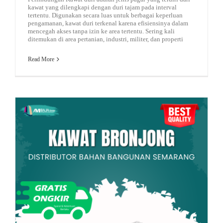
kawat yang dilengkapi dengan duri tajam pada interval
tertentu. Digunakan secara luas untuk berbagai keperluan
pengamanan, kawat duri terkenal karena efisiensinya dalam
mencegah akses tanpa izin ke area tertentu. Sering kali
ditemukan di area pertanian, industri, militer, dan properti
Read More
jasa pengolahan limbah
kawat loket
rekomendasi bondek murah
plate bordes
Road Traffic Reports
Koperasi Merah Putih
Apa itu Kawat Bronjong? Pengertian dan Fungsinya Secara Lengkap