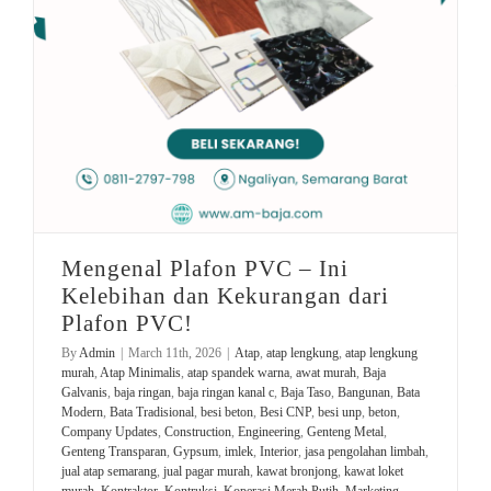
Mengenal Plafon PVC – Ini
Kelebihan dan Kekurangan dari
Plafon PVC!
By
Admin
|
March 11th, 2026
|
Atap
,
atap lengkung
,
atap lengkung
murah
,
Atap Minimalis
,
atap spandek warna
,
awat murah
,
Baja
Galvanis
,
baja ringan
,
baja ringan kanal c
,
Baja Taso
,
Bangunan
,
Bata
Modern
,
Bata Tradisional
,
besi beton
,
Besi CNP
,
besi unp
,
beton
,
Company Updates
,
Construction
,
Engineering
,
Genteng Metal
,
Genteng Transparan
,
Gypsum
,
imlek
,
Interior
,
jasa pengolahan limbah
,
jual atap semarang
,
jual pagar murah
,
kawat bronjong
,
kawat loket
murah
,
Kontraktor
,
Kontruksi
,
Koperasi Merah Putih
,
Marketing
,