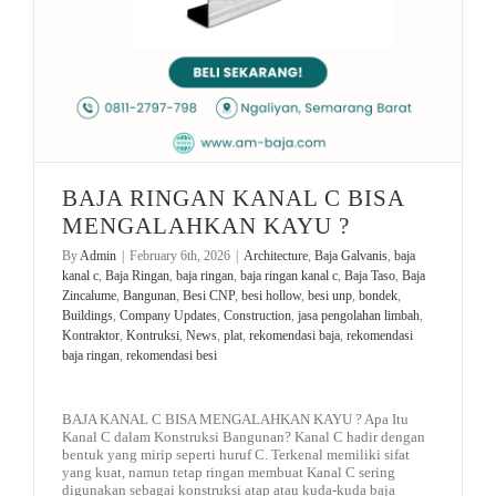
BAJA RINGAN KANAL C BISA
MENGALAHKAN KAYU ?
By
Admin
|
February 6th, 2026
|
Architecture
,
Baja Galvanis
,
baja
kanal c
,
Baja Ringan
,
baja ringan
,
baja ringan kanal c
,
Baja Taso
,
Baja
Zincalume
,
Bangunan
,
Besi CNP
,
besi hollow
,
besi unp
,
bondek
,
Buildings
,
Company Updates
,
Construction
,
jasa pengolahan limbah
,
Kontraktor
,
Kontruksi
,
News
,
plat
,
rekomendasi baja
,
rekomendasi
baja ringan
,
rekomendasi besi
BAJA KANAL C BISA MENGALAHKAN KAYU ? Apa Itu
Kanal C dalam Konstruksi Bangunan? Kanal C hadir dengan
bentuk yang mirip seperti huruf C. Terkenal memiliki sifat
yang kuat, namun tetap ringan membuat Kanal C sering
digunakan sebagai konstruksi atap atau kuda-kuda baja