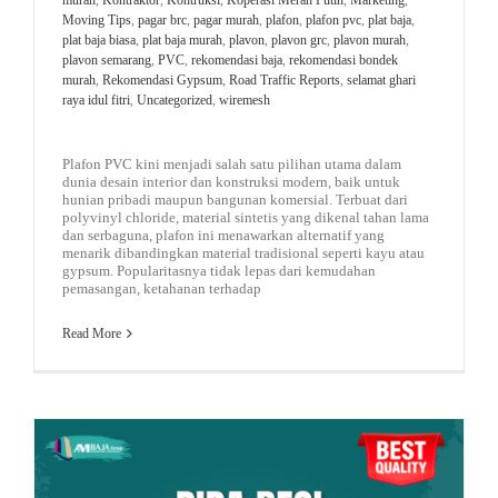
Moving Tips
,
pagar brc
,
pagar murah
,
plafon
,
plafon pvc
,
plat baja
,
plat baja biasa
,
plat baja murah
,
plavon
,
plavon grc
,
plavon murah
,
plavon semarang
,
PVC
,
rekomendasi baja
,
rekomendasi bondek
murah
,
Rekomendasi Gypsum
,
Road Traffic Reports
,
selamat ghari
raya idul fitri
,
Uncategorized
,
wiremesh
Plafon PVC kini menjadi salah satu pilihan utama dalam
dunia desain interior dan konstruksi modern, baik untuk
hunian pribadi maupun bangunan komersial. Terbuat dari
polyvinyl chloride, material sintetis yang dikenal tahan lama
dan serbaguna, plafon ini menawarkan alternatif yang
menarik dibandingkan material tradisional seperti kayu atau
gypsum. Popularitasnya tidak lepas dari kemudahan
pemasangan, ketahanan terhadap
Read More