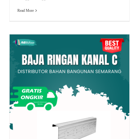
Read More
Besi CNP
BAJA RINGAN KANAL C BISA MENGALAHKAN KAYU ?