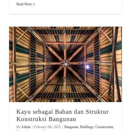
Read More
Kayu sebagai Bahan dan Struktur Konstruksi Bangunan
Kayu sebagai Bahan dan Struktur
Konstruksi Bangunan
By
Admin
|
February 6th, 2025
|
Bangunan
,
Buildings
,
Construction
,