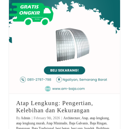
Atap Minimalis
Genteng Transparan
Road Traffic Reports
Atap Lengkung: Pengertian, Kelebihan dan Kekurangan
Atap Lengkung: Pengertian,
Kelebihan dan Kekurangan
By
Admin
|
February 9th, 2026
|
Architecture
,
Atap
,
atap lengkung
,
atap lengkung murah
,
Atap Minimalis
,
Baja Galvanis
,
Baja Ringan
,
Bangunan
,
Bata Tradisional
,
besi beton
,
besi unp
,
bondek
,
Buildings
,