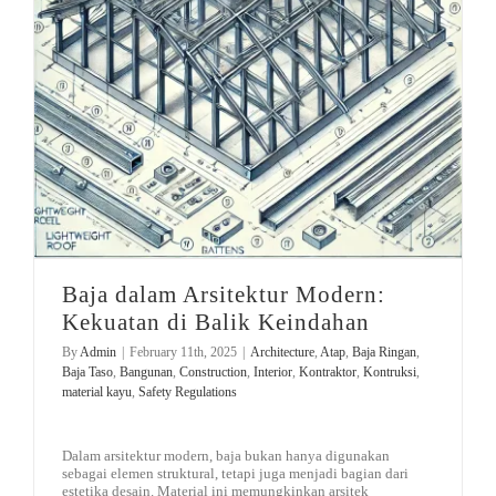
Baja dalam Arsitektur Modern: Kekuatan di Balik Keindahan
Baja dalam Arsitektur Modern:
Kekuatan di Balik Keindahan
By
Admin
|
February 11th, 2025
|
Architecture
,
Atap
,
Baja Ringan
,
Baja Taso
,
Bangunan
,
Construction
,
Interior
,
Kontraktor
,
Kontruksi
,
material kayu
,
Safety Regulations
Dalam arsitektur modern, baja bukan hanya digunakan
sebagai elemen struktural, tetapi juga menjadi bagian dari
estetika desain. Material ini memungkinkan arsitek