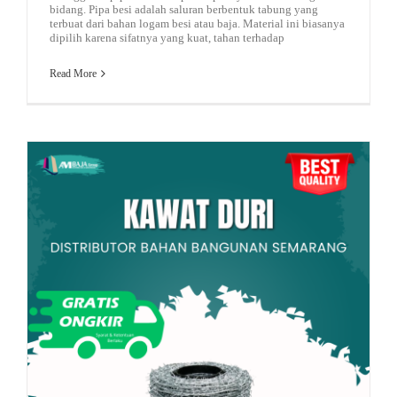
bidang. Pipa besi adalah saluran berbentuk tabung yang
terbuat dari bahan logam besi atau baja. Material ini biasanya
dipilih karena sifatnya yang kuat, tahan terhadap
Read More
jual pagar rumah
Genteng Metal
kawat loket murah
Kawat Duri Pengaman Efektif Untuk Keamanan Dan Perlindungan