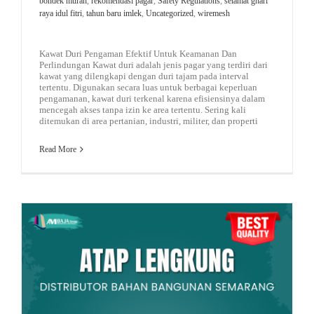
bondek murah
,
rekomendasi pagar
,
Safety Regulations
,
selamat ghari
raya idul fitri
,
tahun baru imlek
,
Uncategorized
,
wiremesh
Kawat Duri Pengaman Efektif Untuk Keamanan Dan
Perlindungan Kawat duri adalah jenis pagar yang terdiri dari
kawat yang dilengkapi dengan duri tajam pada interval
tertentu. Digunakan secara luas untuk berbagai keperluan
pengamanan, kawat duri terkenal karena efisiensinya dalam
mencegah akses tanpa izin ke area tertentu. Sering kali
ditemukan di area pertanian, industri, militer, dan properti
Read More