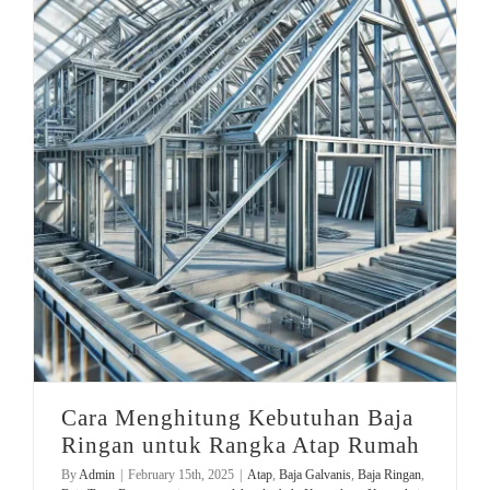
jasa pengolahan limbah
Cara Menghitung Kebutuhan Baja Ringan untuk Rangka Atap Rumah
Cara Menghitung Kebutuhan Baja
Ringan untuk Rangka Atap Rumah
By
Admin
|
February 15th, 2025
|
Atap
,
Baja Galvanis
,
Baja Ringan
,