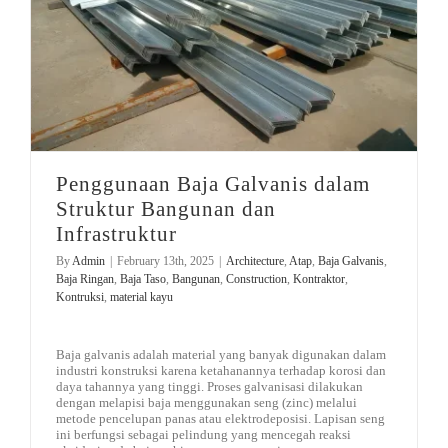
Penggunaan Baja Galvanis dalam Struktur Bangunan dan Infrastruktur
Penggunaan Baja Galvanis dalam
Struktur Bangunan dan
Infrastruktur
By
Admin
|
February 13th, 2025
|
Architecture
,
Atap
,
Baja Galvanis
,
Baja Ringan
,
Baja Taso
,
Bangunan
,
Construction
,
Kontraktor
,
Kontruksi
,
material kayu
Baja galvanis adalah material yang banyak digunakan dalam
industri konstruksi karena ketahanannya terhadap korosi dan
daya tahannya yang tinggi. Proses galvanisasi dilakukan
dengan melapisi baja menggunakan seng (zinc) melalui
metode pencelupan panas atau elektrodeposisi. Lapisan seng
ini berfungsi sebagai pelindung yang mencegah reaksi