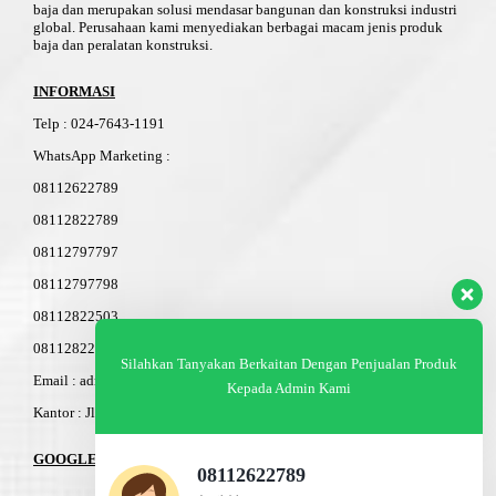
baja dan merupakan solusi mendasar bangunan dan konstruksi industri
global. Perusahaan kami menyediakan berbagai macam jenis produk
baja dan peralatan konstruksi.
INFORMASI
Telp
:
024-76
4
3-11
91
WhatsApp Marketing :
08112622789
08112822789
08112797797
08112797798
08112822503
08112822603
Silahkan Tanyakan Berkaitan Dengan Penjualan Produk
Email : admin@am-baja.com
Kepada Admin Kami
Kantor : Jl. Gatot Subroto 7b Semarang.
GOOGLE MAPS
08112622789