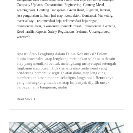
Company Updates
,
Construction
,
Engineering
,
Genteng Metal
,
genteng pasir
,
Genteng Transparan
,
Green Roof
,
Gypsum
,
Interior
,
jasa pengolahan limbah
,
jual atap
,
Kontraktor
,
Kontruksi
,
Marketing
,
material kayu
,
rekomendasi baja
,
rekomendasi baja ringan
,
rekomendasi besi
,
rekomendasi bondek murah
,
Rekomendasi Genteng
,
Road Traffic Reports
,
Safety Regulations
,
Selamat
,
Uncategorized
,
wiremesh
Apa itu Atap Lengkung dalam Dunia Konstruksi? Dalam
dunia konstruksi, atap lengkung merupakan salah satu desain
atap yang memiliki bentuk melengkung menyerupai setengah
lingkaran atau busur. Tidak seperti atap tradisional yang
cenderung berbentuk segitiga atau datar, atap lengkung
memberikan kesan modern sekaligus fungsional. Bentuknya
yang melengkung membuat atap ini banyak dipilih untuk
berbagai jenis bangunan, mulai
Read More