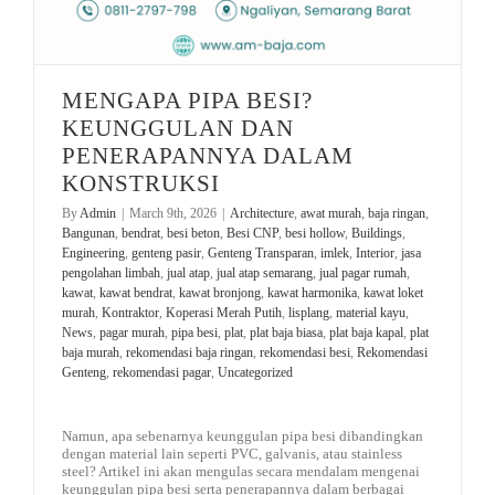
MENGAPA PIPA BESI?
KEUNGGULAN DAN
PENERAPANNYA DALAM
KONSTRUKSI
By
Admin
|
March 9th, 2026
|
Architecture
,
awat murah
,
baja ringan
,
Bangunan
,
bendrat
,
besi beton
,
Besi CNP
,
besi hollow
,
Buildings
,
Engineering
,
genteng pasir
,
Genteng Transparan
,
imlek
,
Interior
,
jasa
pengolahan limbah
,
jual atap
,
jual atap semarang
,
jual pagar rumah
,
kawat
,
kawat bendrat
,
kawat bronjong
,
kawat harmonika
,
kawat loket
murah
,
Kontraktor
,
Koperasi Merah Putih
,
lisplang
,
material kayu
,
News
,
pagar murah
,
pipa besi
,
plat
,
plat baja biasa
,
plat baja kapal
,
plat
baja murah
,
rekomendasi baja ringan
,
rekomendasi besi
,
Rekomendasi
Genteng
,
rekomendasi pagar
,
Uncategorized
Namun, apa sebenarnya keunggulan pipa besi dibandingkan
dengan material lain seperti PVC, galvanis, atau stainless
steel? Artikel ini akan mengulas secara mendalam mengenai
keunggulan pipa besi serta penerapannya dalam berbagai