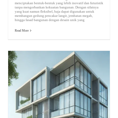
menciptakan bentuk-bentuk yang lebih inovatif dan futuristik
tanpa mengorbankan kekuatan bangunan. Dengan sifatnya
yang kuat namun fleksibel, baja dapat digunakan untuk
membangun gedung pencakar langit, jembatan megah,
hingga fasad bangunan dengan desain unik yang
Read More
Faktor Yang Harus Diperhatikan Sebelum Memilih Bahan Bangunan