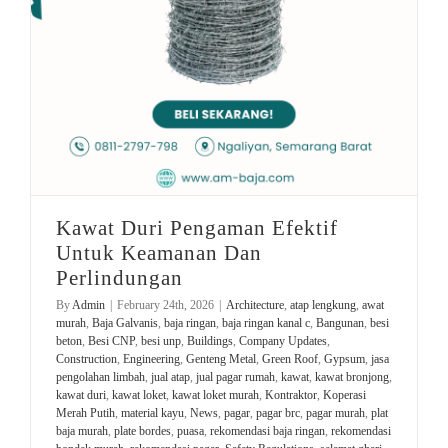
Kawat Duri Pengaman Efektif
Untuk Keamanan Dan
Perlindungan
By
Admin
|
February 24th, 2026
|
Architecture
,
atap lengkung
,
awat
murah
,
Baja Galvanis
,
baja ringan
,
baja ringan kanal c
,
Bangunan
,
besi
beton
,
Besi CNP
,
besi unp
,
Buildings
,
Company Updates
,
Construction
,
Engineering
,
Genteng Metal
,
Green Roof
,
Gypsum
,
jasa
pengolahan limbah
,
jual atap
,
jual pagar rumah
,
kawat
,
kawat bronjong
,
kawat duri
,
kawat loket
,
kawat loket murah
,
Kontraktor
,
Koperasi
Merah Putih
,
material kayu
,
News
,
pagar
,
pagar brc
,
pagar murah
,
plat
baja murah
,
plate bordes
,
puasa
,
rekomendasi baja ringan
,
rekomendasi