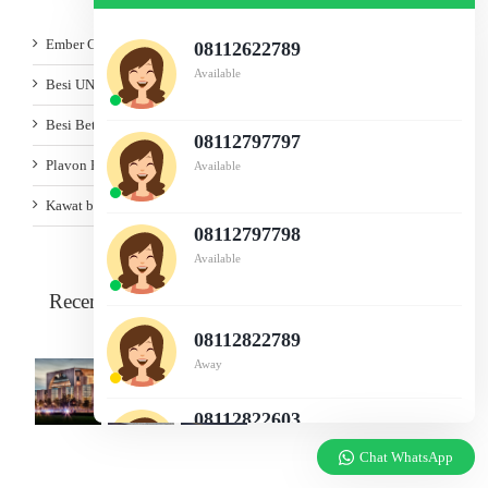
Ember COR
08112622789
Available
Besi UNP
Besi Beton
08112797797
Plavon PVC
Available
Kawat bronjong
08112797798
Available
Recent Works
08112822789
Away
08112822603
Available
Chat WhatsApp