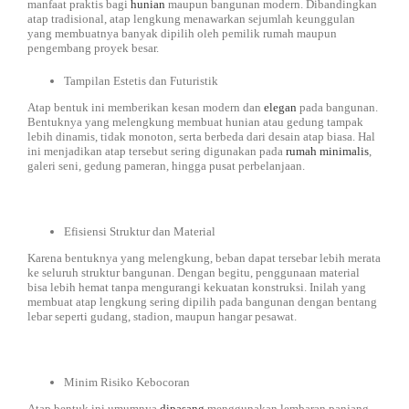
manfaat praktis bagi
hunian
maupun bangunan modern. Dibandingkan
atap tradisional, atap lengkung menawarkan sejumlah keunggulan
yang membuatnya banyak dipilih oleh pemilik rumah maupun
pengembang proyek besar.
Tampilan Estetis dan Futuristik
Atap bentuk ini memberikan kesan modern dan
elegan
pada bangunan.
Bentuknya yang melengkung membuat hunian atau gedung tampak
lebih dinamis, tidak monoton, serta berbeda dari desain atap biasa. Hal
ini menjadikan atap tersebut sering digunakan pada
rumah minimalis
,
galeri seni, gedung pameran, hingga pusat perbelanjaan.
Efisiensi Struktur dan Material
Karena bentuknya yang melengkung, beban dapat tersebar lebih merata
ke seluruh struktur bangunan. Dengan begitu, penggunaan material
bisa lebih hemat tanpa mengurangi kekuatan konstruksi. Inilah yang
membuat atap lengkung sering dipilih pada bangunan dengan bentang
lebar seperti gudang, stadion, maupun hangar pesawat.
Minim Risiko Kebocoran
Atap bentuk ini umumnya
dipasang
menggunakan lembaran panjang