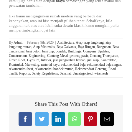
kamu juga harus siap dengan
biaya pemasangan
yang lebih mahal dan
perawatan tambahan.
Jika kamu menginginkan rumah modern yang berbeda dari
kebanyakan, atap ini bisa menjadi pilihan tepat. Sebaliknya, bila
anggaran terbatas atau lebih suka desain klasik, kamu mungkin perlu
mempertimbangkan opsi lain.
By
Admin
|
February 9th, 2026
|
Architecture
,
Atap
,
atap lengkung
,
atap
lengkung murah
,
Atap Minimalis
,
Baja Galvanis
,
Baja Ringan
,
Bangunan
,
Bata
Tradisional
,
besi beton
,
besi unp
,
bondek
,
Buildings
,
Company Updates
,
Construction
,
Engineering
,
Genteng Metal
,
genteng pasir
,
Genteng Transparan
,
Green Roof
,
Gypsum
,
Interior
,
jasa pengolahan limbah
,
jual atap
,
Kontraktor
,
Kontruksi
,
Marketing
,
material kayu
,
rekomendasi baja
,
rekomendasi baja ringan
,
rekomendasi besi
,
rekomendasi bondek murah
,
Rekomendasi Genteng
,
Road
Traffic Reports
,
Safety Regulations
,
Selamat
,
Uncategorized
,
wiremesh
Share This Post With Others!
Facebook
Twitter
LinkedIn
WhatsApp
Pinterest
Email