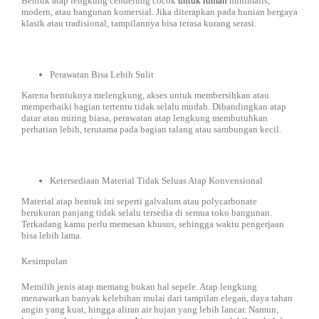
Bentuk atap lengkung cenderung cocok
untuk rumah
minimalis,
modern, atau bangunan komersial. Jika diterapkan pada hunian bergaya
klasik atau tradisional, tampilannya bisa terasa kurang serasi.
Perawatan Bisa Lebih Sulit
Karena bentuknya melengkung, akses untuk membersihkan atau
memperbaiki bagian tertentu tidak selalu mudah. Dibandingkan atap
datar atau miring biasa, perawatan atap lengkung membutuhkan
perhatian lebih, terutama pada bagian talang atau sambungan kecil.
Ketersediaan Material Tidak Seluas Atap Konvensional
Material atap bentuk ini seperti galvalum atau polycarbonate
berukuran panjang tidak selalu tersedia di semua toko bangunan.
Terkadang kamu perlu memesan khusus, sehingga waktu pengerjaan
bisa lebih lama.
Kesimpulan
Memilih jenis atap memang bukan hal sepele. Atap lengkung
menawarkan banyak kelebihan mulai dari tampilan elegan, daya tahan
angin yang kuat, hingga aliran air hujan yang lebih lancar. Namun,