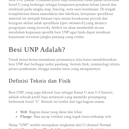
huruf U yang berfungsi sebagai komponen penahan beban lateral dan
struktural pada rangka atap, bracing, serta sasis kendaraan. Di tengah
kompleksitas dunia manufaktur dan fabrikasi, ketepatan spesifikasi
material ini menjadi batasan tipis antara kesuksesan proyek dan
kerugian akibat salah spesifikasi (
spec mismatch
) yang memicu
pengerjaan ulang (
rework
). Artikel ini akan membedah secara
mendalam kegunaan spesifik besi UNP agar Anda dapat membuat
keputusan investasi jangka panjang yang cerdas.
Besi UNP Adalah?
Untuk benar-benar memahami peranannya, kita harus mendefinisikan
besi UNP dari berbagai sudut pandang: bentuk fisik, terminologi teknis,
proses pembuatan, hingga standar mutu yang mengaturnya.
Definisi Teknis dan Fisik
Besi UNP, yang juga dikenal luas sebagai Kanal U atau
U-Channel
,
adalah sebuah profil baja struktural yang memiliki penampang
berbentuk huruf ‘U’. Bentuk ini terdiri dari tiga bagian utama:
Web
: Bagian dasar yang datar dan lebar.
Flange
: Dua sayap vertikal yang tegak lurus terhadap
web
.
Nama “UNP” sendiri merupakan singkatan dari U-channel Normal