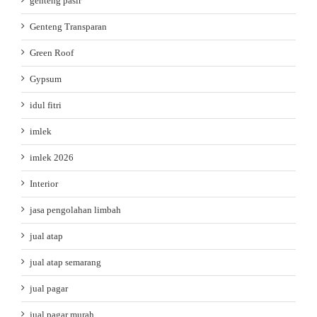
genteng pasir
Genteng Transparan
Green Roof
Gypsum
idul fitri
imlek
imlek 2026
Interior
jasa pengolahan limbah
jual atap
jual atap semarang
jual pagar
jual pagar murah