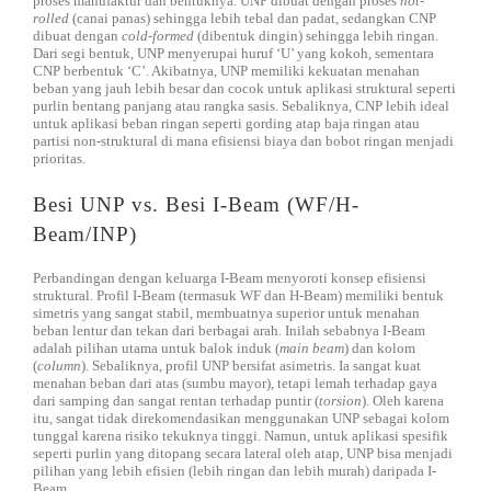
proses manufaktur dan bentuknya. UNP dibuat dengan proses
hot-
rolled
(canai panas) sehingga lebih tebal dan padat, sedangkan CNP
dibuat dengan
cold-formed
(dibentuk dingin) sehingga lebih ringan.
Dari segi bentuk, UNP menyerupai huruf ‘U’ yang kokoh, sementara
CNP berbentuk ‘C’. Akibatnya, UNP memiliki kekuatan menahan
beban yang jauh lebih besar dan cocok untuk aplikasi struktural seperti
purlin bentang panjang atau rangka sasis. Sebaliknya, CNP lebih ideal
untuk aplikasi beban ringan seperti gording atap baja ringan atau
partisi non-struktural di mana efisiensi biaya dan bobot ringan menjadi
prioritas.
Besi UNP vs. Besi I-Beam (WF/H-
Beam/INP)
Perbandingan dengan keluarga I-Beam menyoroti konsep efisiensi
struktural. Profil I-Beam (termasuk WF dan H-Beam) memiliki bentuk
simetris yang sangat stabil, membuatnya superior untuk menahan
beban lentur dan tekan dari berbagai arah. Inilah sebabnya I-Beam
adalah pilihan utama untuk balok induk (
main beam
) dan kolom
(
column
). Sebaliknya, profil UNP bersifat asimetris. Ia sangat kuat
menahan beban dari atas (sumbu mayor), tetapi lemah terhadap gaya
dari samping dan sangat rentan terhadap puntir (
torsion
). Oleh karena
itu, sangat tidak direkomendasikan menggunakan UNP sebagai kolom
tunggal karena risiko tekuknya tinggi. Namun, untuk aplikasi spesifik
seperti purlin yang ditopang secara lateral oleh atap, UNP bisa menjadi
pilihan yang lebih efisien (lebih ringan dan lebih murah) daripada I-
Beam.