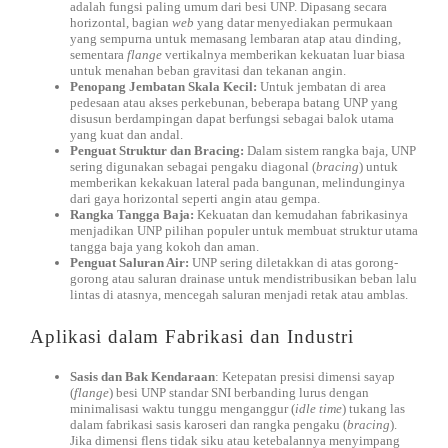
adalah fungsi paling umum dari besi UNP. Dipasang secara
horizontal, bagian
web
yang datar menyediakan permukaan
yang sempurna untuk memasang lembaran atap atau dinding,
sementara
flange
vertikalnya memberikan kekuatan luar biasa
untuk menahan beban gravitasi dan tekanan angin.
Penopang Jembatan Skala Kecil:
Untuk jembatan di area
pedesaan atau akses perkebunan, beberapa batang UNP yang
disusun berdampingan dapat berfungsi sebagai balok utama
yang kuat dan andal.
Penguat Struktur dan Bracing:
Dalam sistem rangka baja, UNP
sering digunakan sebagai pengaku diagonal (
bracing
) untuk
memberikan kekakuan lateral pada bangunan, melindunginya
dari gaya horizontal seperti angin atau gempa.
Rangka Tangga Baja:
Kekuatan dan kemudahan fabrikasinya
menjadikan UNP pilihan populer untuk membuat struktur utama
tangga baja yang kokoh dan aman.
Penguat Saluran Air:
UNP sering diletakkan di atas gorong-
gorong atau saluran drainase untuk mendistribusikan beban lalu
lintas di atasnya, mencegah saluran menjadi retak atau amblas.
Aplikasi dalam Fabrikasi dan Industri
Sasis dan Bak Kendaraan
: Ketepatan presisi dimensi sayap
(
flange
) besi UNP standar SNI berbanding lurus dengan
minimalisasi waktu tunggu menganggur (
idle time
) tukang las
dalam fabrikasi sasis karoseri dan rangka pengaku (
bracing
).
Jika dimensi flens tidak siku atau ketebalannya menyimpang