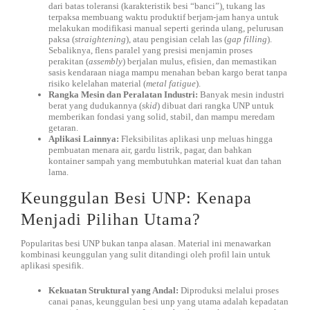
dari batas toleransi (karakteristik besi “banci”), tukang las
terpaksa membuang waktu produktif berjam-jam hanya untuk
melakukan modifikasi manual seperti gerinda ulang, pelurusan
paksa (
straightening
), atau pengisian celah las (
gap filling
).
Sebaliknya, flens paralel yang presisi menjamin proses
perakitan (
assembly
) berjalan mulus, efisien, dan memastikan
sasis kendaraan niaga mampu menahan beban kargo berat tanpa
risiko kelelahan material (
metal fatigue
).
Rangka Mesin dan Peralatan Industri:
Banyak mesin industri
berat yang dudukannya (
skid
) dibuat dari rangka UNP untuk
memberikan fondasi yang solid, stabil, dan mampu meredam
getaran.
Aplikasi Lainnya:
Fleksibilitas aplikasi unp meluas hingga
pembuatan menara air, gardu listrik, pagar, dan bahkan
kontainer sampah yang membutuhkan material kuat dan tahan
lama.
Keunggulan Besi UNP: Kenapa
Menjadi Pilihan Utama?
Popularitas besi UNP bukan tanpa alasan. Material ini menawarkan
kombinasi keunggulan yang sulit ditandingi oleh profil lain untuk
aplikasi spesifik.
Kekuatan Struktural yang Andal:
Diproduksi melalui proses
canai panas, keunggulan besi unp yang utama adalah kepadatan