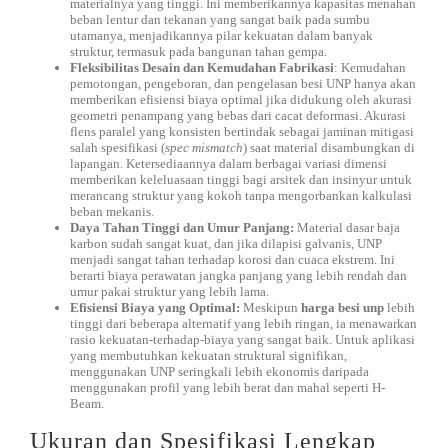
materialnya yang tinggi. Ini memberikannya kapasitas menahan
beban lentur dan tekanan yang sangat baik pada sumbu
utamanya, menjadikannya pilar kekuatan dalam banyak
struktur, termasuk pada bangunan tahan gempa.
Fleksibilitas Desain dan Kemudahan Fabrikasi
: Kemudahan
pemotongan, pengeboran, dan pengelasan besi UNP hanya akan
memberikan efisiensi biaya optimal jika didukung oleh akurasi
geometri penampang yang bebas dari cacat deformasi. Akurasi
flens paralel yang konsisten bertindak sebagai jaminan mitigasi
salah spesifikasi (
spec mismatch
) saat material disambungkan di
lapangan. Ketersediaannya dalam berbagai variasi dimensi
memberikan keleluasaan tinggi bagi arsitek dan insinyur untuk
merancang struktur yang kokoh tanpa mengorbankan kalkulasi
beban mekanis.
Daya Tahan Tinggi dan Umur Panjang:
Material dasar baja
karbon sudah sangat kuat, dan jika dilapisi galvanis, UNP
menjadi sangat tahan terhadap korosi dan cuaca ekstrem. Ini
berarti biaya perawatan jangka panjang yang lebih rendah dan
umur pakai struktur yang lebih lama.
Efisiensi Biaya yang Optimal:
Meskipun
harga besi unp
lebih
tinggi dari beberapa alternatif yang lebih ringan, ia menawarkan
rasio kekuatan-terhadap-biaya yang sangat baik. Untuk aplikasi
yang membutuhkan kekuatan struktural signifikan,
menggunakan UNP seringkali lebih ekonomis daripada
menggunakan profil yang lebih berat dan mahal seperti H-
Beam.
Ukuran dan Spesifikasi Lengkap