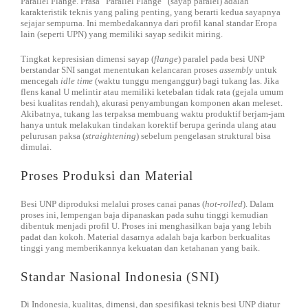
Parallel Flange. Frasa “Parallel Flange” (sayap paralel) adalah
karakteristik teknis yang paling penting, yang berarti kedua sayapnya
sejajar sempurna. Ini membedakannya dari profil kanal standar Eropa
lain (seperti UPN) yang memiliki sayap sedikit miring.
Tingkat kepresisian dimensi sayap (
flange
) paralel pada besi UNP
berstandar SNI sangat menentukan kelancaran proses
assembly
untuk
mencegah
idle time
(waktu tunggu menganggur) bagi tukang las. Jika
flens kanal U melintir atau memiliki ketebalan tidak rata (gejala umum
besi kualitas rendah), akurasi penyambungan komponen akan meleset.
Akibatnya, tukang las terpaksa membuang waktu produktif berjam-jam
hanya untuk melakukan tindakan korektif berupa gerinda ulang atau
pelurusan paksa (
straightening
) sebelum pengelasan struktural bisa
dimulai.
Proses Produksi dan Material
Besi UNP diproduksi melalui proses canai panas (
hot-rolled
). Dalam
proses ini, lempengan baja dipanaskan pada suhu tinggi kemudian
dibentuk menjadi profil U. Proses ini menghasilkan baja yang lebih
padat dan kokoh. Material dasarnya adalah baja karbon berkualitas
tinggi yang memberikannya kekuatan dan ketahanan yang baik.
Standar Nasional Indonesia (SNI)
Di Indonesia, kualitas, dimensi, dan spesifikasi teknis besi UNP diatur