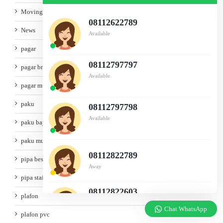
Moving Tips
08112622789
News
Available
pagar
08112797797
pagar brc
Available
pagar murah
paku
08112797798
Available
paku baja
paku murah
08112822789
pipa besi
Away
pipa stainles
08112822603
plafon
Available
Chat WhatsApp
plafon pvc