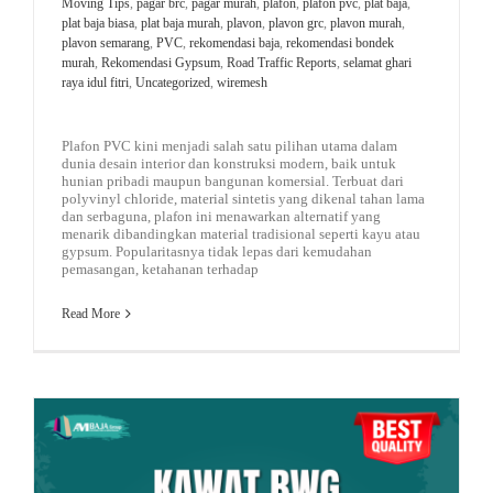
Moving Tips
,
pagar brc
,
pagar murah
,
plafon
,
plafon pvc
,
plat baja
,
plat baja biasa
,
plat baja murah
,
plavon
,
plavon grc
,
plavon murah
,
plavon semarang
,
PVC
,
rekomendasi baja
,
rekomendasi bondek
murah
,
Rekomendasi Gypsum
,
Road Traffic Reports
,
selamat ghari
raya idul fitri
,
Uncategorized
,
wiremesh
Plafon PVC kini menjadi salah satu pilihan utama dalam
dunia desain interior dan konstruksi modern, baik untuk
hunian pribadi maupun bangunan komersial. Terbuat dari
polyvinyl chloride, material sintetis yang dikenal tahan lama
dan serbaguna, plafon ini menawarkan alternatif yang
menarik dibandingkan material tradisional seperti kayu atau
gypsum. Popularitasnya tidak lepas dari kemudahan
pemasangan, ketahanan terhadap
Read More