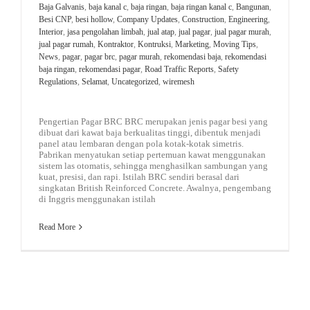
Baja Galvanis
,
baja kanal c
,
baja ringan
,
baja ringan kanal c
,
Bangunan
,
Besi CNP
,
besi hollow
,
Company Updates
,
Construction
,
Engineering
,
Interior
,
jasa pengolahan limbah
,
jual atap
,
jual pagar
,
jual pagar murah
,
jual pagar rumah
,
Kontraktor
,
Kontruksi
,
Marketing
,
Moving Tips
,
News
,
pagar
,
pagar brc
,
pagar murah
,
rekomendasi baja
,
rekomendasi
baja ringan
,
rekomendasi pagar
,
Road Traffic Reports
,
Safety
Regulations
,
Selamat
,
Uncategorized
,
wiremesh
Pengertian Pagar BRC BRC merupakan jenis pagar besi yang
dibuat dari kawat baja berkualitas tinggi, dibentuk menjadi
panel atau lembaran dengan pola kotak-kotak simetris.
Pabrikan menyatukan setiap pertemuan kawat menggunakan
sistem las otomatis, sehingga menghasilkan sambungan yang
kuat, presisi, dan rapi. Istilah BRC sendiri berasal dari
singkatan British Reinforced Concrete. Awalnya, pengembang
di Inggris menggunakan istilah
Read More