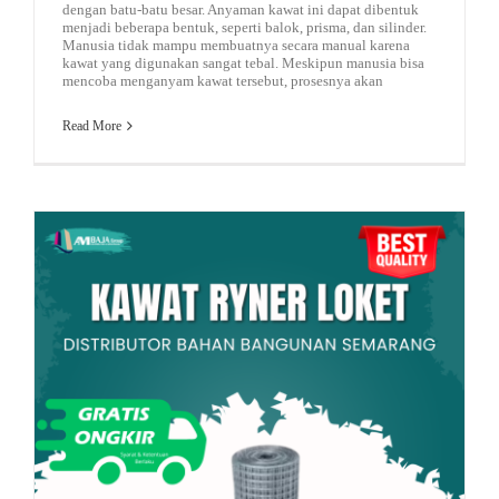
dengan batu-batu besar. Anyaman kawat ini dapat dibentuk
menjadi beberapa bentuk, seperti balok, prisma, dan silinder.
Manusia tidak mampu membuatnya secara manual karena
kawat yang digunakan sangat tebal. Meskipun manusia bisa
mencoba menganyam kawat tersebut, prosesnya akan
Read More
plat baja murah
besi beton
Mengenal Kawat Loket – Material Serbaguna untuk Konstruksi dan Keamanan
rekomendasi bondek murah
baja ringan
kawat loket murah