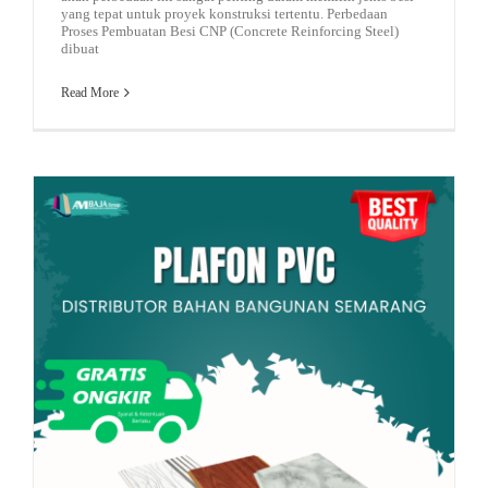
yang tepat untuk proyek konstruksi tertentu. Perbedaan
Proses Pembuatan Besi CNP (Concrete Reinforcing Steel)
dibuat
Read More
besi beton
atap spandek warna
pagar murah
jual pagar murah
baja ringan kanal c
Rekomendasi Gypsum
Mengenal Plafon PVC – Ini Kelebihan dan Kekurangan dari Plafon PVC!