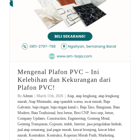
Mengenal Plafon PVC – Ini
Kelebihan dan Kekurangan dari
Plafon PVC!
By
Admin
|
March 11th, 2026
|
Atap
,
atap lengkung
,
atap lengkung
murah
,
Atap Minimalis
,
atap spandek warna
,
awat murah
,
Baja
Galvanis
,
baja ringan
,
baja ringan kanal c
,
Baja Taso
,
Bangunan
,
Bata
Modern
,
Bata Tradisional
,
besi beton
,
Besi CNP
,
besi unp
,
beton
,
Company Updates
,
Construction
,
Engineering
,
Genteng Metal
,
Genteng Transparan
,
Gypsum
,
imlek
,
Interior
,
jasa pengolahan limbah
,
jual atap semarang
,
jual pagar murah
,
kawat bronjong
,
kawat loket
murah
,
Kontraktor
,
Kontruksi
,
Koperasi Merah Putih
,
Marketing
,