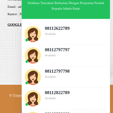
Silahkan Tanyakan Berkaitan Dengan Penjualan Produk
Email : admin@am-baja.com
Kepada Admin Kami
Kantor : Jl. Gatot Subroto 7b Semarang.
GOOGLE MAPS
08112622789
Available
08112797797
Available
08112797798
Available
08112822789
© Copyright 2003 - 2026 | PT. AM BAJA GROUP | All Rights
Available
Reserved |
IT Support