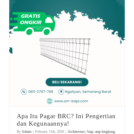
jasa pengolahan limbah
jual pagar rumah
baja ringan
rekomendasi baja ringan
Safety Regulations
Apa Itu Pagar BRC? Ini Pengertian dan Kegunaannya!
Apa Itu Pagar BRC? Ini Pengertian
dan Kegunaannya!
By
Admin
|
February 11th, 2026
|
Architecture
,
Atap
,
atap lengkung
,