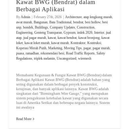
Kawat BWG (Bendrat) dalam
Berbagai Aplikasi
By
Admin
|
February 27th, 2026
|
Architecture
,
atap lengkung murah
,
awat murah
,
Bangunan
,
Bata Tradisional
,
bendrat
,
besi hollow
,
besi
unp
,
bondek
,
Buildings
,
Company Updates
,
Construction
,
Engineering
,
Genteng Transparan
,
Gypsum
,
imlek 2026
,
Interior
,
jual
atap
,
jual pagar murah
,
kawat
,
kawat bendrat
,
kawat bronjong
,
kawat
loket
,
kawat loket murah
,
kawat murah
,
Kontraktor
,
Kontruksi
,
Koperasi Merah Putih
,
Marketing
,
Moving Tips
,
pagar
,
pagar murah
,
puasa
,
ramadhan
,
rekomendasi besi
,
Road Traffic Reports
,
Safety
Regulations
,
triplek melamin
,
Uncategorized
,
wiremesh
Memahami Kegunaan & Fungsi Kawat BWG (Bendrat) dalam
Berbagai Aplikasi Kawat BWG (Bendrat) adalah bahan yang
sering digunakan dalam berbagai proyek konstruksi,
kerajinan, dan banyak aplikasi lainnya. Kawat BWG adalah
singkatan dari "Birmingham Wire Gauge," yang merupakan
sistem pengukuran ketebalan kawat yang digunakan secara
luas di Amerika Serikat dan beberapa negara lainnya. Sistem
ini awalnya
Read More