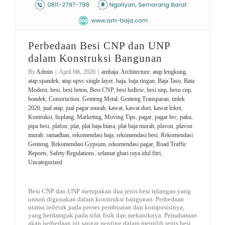
Perbedaan Besi CNP dan UNP
dalam Konstruksi Bangunan
By
Admin
|
April 6th, 2026
|
ambaja
,
Architecture
,
atap lengkung
,
atap spandek
,
atap upvc single layer
,
baja
,
baja ringan
,
Baja Taso
,
Bata
Modern
,
besi
,
besi beton
,
Besi CNP
,
besi hollow
,
besi unp
,
beso cnp
,
bondek
,
Construction
,
Genteng Metal
,
Genteng Transparan
,
imlek
2026
,
jual atap
,
jual pagar murah
,
kawat
,
kawat duri
,
kawat loket
,
Kontruksi
,
lisplang
,
Marketing
,
Moving Tips
,
pagar
,
pagar brc
,
paku
,
pipa besi
,
plafon
,
plat
,
plat baja biasa
,
plat baja murah
,
plavon
,
plavon
murah
,
ramadhan
,
rekomendasi baja
,
rekomendasi besi
,
Rekomendasi
Genteng
,
Rekomendasi Gypsum
,
rekomendasi pagar
,
Road Traffic
Reports
,
Safety Regulations
,
selamat ghari raya idul fitri
,
Uncategorized
Besi CNP dan UNP merupakan dua jenis besi tulangan yang
umum digunakan dalam konstruksi bangunan. Perbedaan
utama terletak pada proses pembuatan dan komposisinya,
yang berdampak pada sifat fisik dan mekaniknya. Pemahaman
akan perbedaan ini sangat penting dalam memilih jenis besi