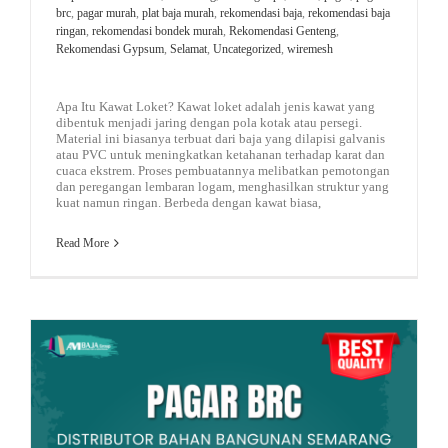
brc
,
pagar murah
,
plat baja murah
,
rekomendasi baja
,
rekomendasi baja
ringan
,
rekomendasi bondek murah
,
Rekomendasi Genteng
,
Rekomendasi Gypsum
,
Selamat
,
Uncategorized
,
wiremesh
Apa Itu Kawat Loket? Kawat loket adalah jenis kawat yang
dibentuk menjadi jaring dengan pola kotak atau persegi.
Material ini biasanya terbuat dari baja yang dilapisi galvanis
atau PVC untuk meningkatkan ketahanan terhadap karat dan
cuaca ekstrem. Proses pembuatannya melibatkan pemotongan
dan peregangan lembaran logam, menghasilkan struktur yang
kuat namun ringan. Berbeda dengan kawat biasa,
Read More