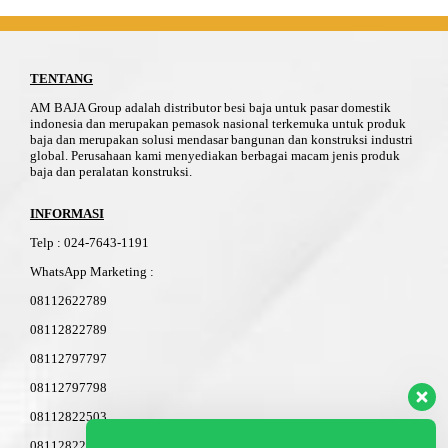
TENTANG
AM BAJA Group adalah distributor besi baja untuk pasar domestik
indonesia dan merupakan pemasok nasional terkemuka untuk produk
baja dan merupakan solusi mendasar bangunan dan konstruksi industri
global. Perusahaan kami menyediakan berbagai macam jenis produk
baja dan peralatan konstruksi.
INFORMASI
Telp
:
024-76
4
3-11
91
WhatsApp Marketing :
08112622789
08112822789
08112797797
08112797798
08112822503
08112822603