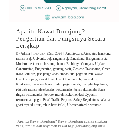
Apa itu Kawat Bronjong?
Pengertian dan Fungsinya Secara
Lengkap
By
Admin
|
February 22nd, 2026
|
Architecture
,
Atap
,
atap lengkung
murah
,
Baja Galvanis
,
baja ringan
,
Baja Zincalume
,
Bangunan
,
Bata
Modern
,
besi beton
,
besi unp
,
beton
,
Buildings
,
Company Updates
,
Construction
,
Engineering
,
genteng pasir
,
Genteng Transparan
,
Green
Roof
,
idul fitri
,
jasa pengolahan limbah
,
jual pagar murah
,
kawat
,
kawat bronjong
,
kawat loket
,
kawat loket murah
,
Kontraktor
,
Kontruksi
,
Koperasi Merah Putih
,
pagar murah
,
plat
,
plat baja biasa
,
plat baja murah
,
plate bordes
,
rekomendasi baja
,
rekomendasi baja
ringan
,
rekomendasi bondek murah
,
Rekomendasi Gypsum
,
rekomendasi pagar
,
Road Traffic Reports
,
Safety Regulations
,
selamat
ghari raya idul fitri
,
tahun baru imlek
,
Uncategorized
,
wiremesh
Apa itu Kawat Bronjong? Kawat Bronjong adalah struktur
yang terbuat dari anyaman kawat baja galvanis yang diisi