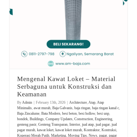
Mengenal Kawat Loket – Material
Serbaguna untuk Konstruksi dan
Keamanan
By
Admin
|
February 13th, 2026
|
Architecture
,
Atap
,
Atap
Minimalis
,
awat murah
,
Baja Galvanis
,
baja ringan
,
baja ringan kanal c
,
Baja Zincalume
,
Bata Modern
,
besi beton
,
besi hollow
,
besi unp
,
bondek
,
Buildings
,
Company Updates
,
Construction
,
Engineering
,
genteng pasir
,
Genteng Transparan
,
Interior
,
jual atap
,
jual pagar
,
jual
pagar murah
,
kawat loket
,
kawat loket murah
,
Kontraktor
,
Kontruksi
,
Koperasi Merah Putih
,
Marketing
,
Moving Tips
,
News
,
pagar
,
pagar