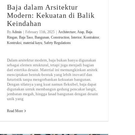
Baja dalam Arsitektur
Modern: Kekuatan di Balik
Keindahan
By
Admin
|
February 11th, 2025
|
Architecture
,
Atap
,
Baja
Ringan
,
Baja Taso
,
Bangunan
,
Construction
,
Interior
,
Kontraktor
,
Kontruksi
,
material kayu
,
Safety Regulations
Dalam arsitektur modern, baja bukan hanya digunakan
sebagai elemen struktural, tetapi juga menjadi bagian
dari estetika desain. Material ini memungkinkan arsitek
menciptakan bentuk-bentuk yang lebih inovatif dan
futuristik tanpa mengorbankan kekuatan bangunan.
Dengan sifatnya yang kuat namun fleksibel, baja dapat
digunakan untuk membangun gedung pencakar langit,
jembatan megah, hingga fasad bangunan dengan desain
unik yang
Read More