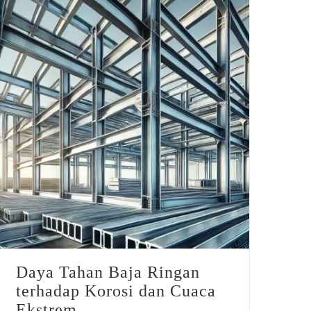
Daya Tahan Baja Ringan terhadap Korosi dan Cuaca Ekstrem
Daya Tahan Baja Ringan
terhadap Korosi dan Cuaca
Ekstrem