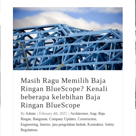
Masih Ragu Memilih Baja Ringan BlueScope? Kenali beberapa kelebihan Baja Ringan BlueScope
Masih Ragu Memilih Baja
Ringan BlueScope? Kenali
beberapa kelebihan Baja
Ringan BlueScope
By
Admin
|
February 4th, 2025
|
Architecture
,
Atap
,
Baja
Ringan
,
Bangunan
,
Company Updates
,
Construction
,
Engineering
,
Interior
,
jasa pengolahan limbah
,
Kontraktor
,
Safety
Regulations