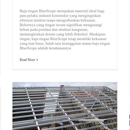
Baja ringan BlueScope merupakan material ideal bagi
para pelaku industri konstruksi yang menginginkan
efisiensi struktur tanpa mengorbankan kekuatan.
Bobotnya yang ringan secara signifikan mengurangi
beban pada pondasi dan struktur bangunan,
memungkinkan desain yang lebih fleksibel. Meskipun
ringan, baja ringan BlueScope tetap memiliki kekuatan
yang luar biasa. Salah satu keunggulan utama baja ringan
BlueScope adalah ketahanannya
Read More
MENGENAL BAJA RINGAN TASO YANG TERJANGKAU DAN MUDAH DIAPLIKASIKAN