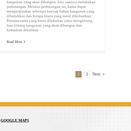
bangunan yang akan dibangun, kini saatnya melakukan
perhitungan. Melalui perhitungan ini, kamu dapat
memperkirakan seberapa banyak bahan bangunan yang
dibutuhkan dan berapa biaya yang mesti dikeluarkan.
Pertama-tama yang harus dilakukan yaitu menghitung
luas bidang bangunan yang akan dibangun dan
kemudian dikalikan
Read More
1
2
Next
Silahkan Tanyakan Berkaitan Dengan Penjualan Produk
Kepada Admin Kami
GOOGLE MAPS
08112622789