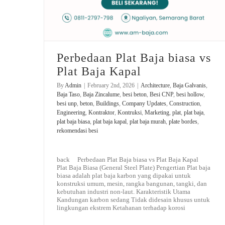
Perbedaan Plat Baja biasa vs
Plat Baja Kapal
By
Admin
|
February 2nd, 2026
|
Architecture
,
Baja Galvanis
,
Baja Taso
,
Baja Zincalume
,
besi beton
,
Besi CNP
,
besi hollow
,
besi unp
,
beton
,
Buildings
,
Company Updates
,
Construction
,
Engineering
,
Kontraktor
,
Kontruksi
,
Marketing
,
plat
,
plat baja
,
plat baja biasa
,
plat baja kapal
,
plat baja murah
,
plate bordes
,
rekomendasi besi
back Perbedaan Plat Baja biasa vs Plat Baja Kapal
Plat Baja Biasa (General Steel Plate) Pengertian Plat baja
biasa adalah plat baja karbon yang dipakai untuk
konstruksi umum, mesin, rangka bangunan, tangki, dan
kebutuhan industri non-laut. Karakteristik Utama
Kandungan karbon sedang Tidak didesain khusus untuk
lingkungan ekstrem Ketahanan terhadap korosi