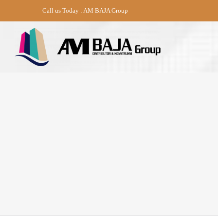
Skip
Call us Today : AM BAJA Group
to
content