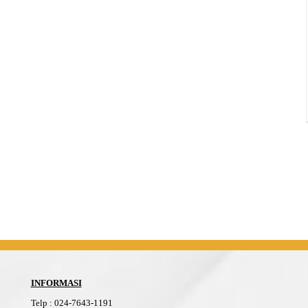
INFORMASI
Telp
:
024-76
4
3-11
91