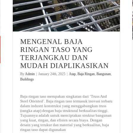
MENGENAL BAJA
RINGAN TASO YANG
TERJANGKAU DAN
MUDAH DIAPLIKASIKAN
By
Admin
|
January 24th, 2025
|
Atap
,
Baja Ringan
,
Bangunan
,
Buildings
Baja ringan taso merupakan singkatan dari ‘Truss And
Steel Oriented’. Baja ringan taso termasuk inovasi terbaru
dalam industri konstruksi yang menggabungkan truss
(rangka atap) dengan baja struktural berkualitas tinggi.
Tujuannya adalah untuk menciptakan struktur bangunan
yang kuat, ringan, dan efisien secara biaya. Dengan
desain yang terukur dan material yang berkualitas, baja
ringan taso dapat digunakan