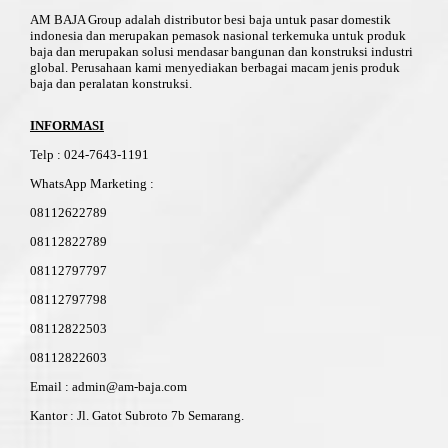
AM BAJA Group adalah distributor besi baja untuk pasar domestik
indonesia dan merupakan pemasok nasional terkemuka untuk produk
baja dan merupakan solusi mendasar bangunan dan konstruksi industri
global. Perusahaan kami menyediakan berbagai macam jenis produk
baja dan peralatan konstruksi.
INFORMASI
Telp
:
024-76
4
3-11
91
WhatsApp Marketing :
08112622789
08112822789
08112797797
08112797798
08112822503
08112822603
Email : admin@am-baja.com
Kantor : Jl. Gatot Subroto 7b Semarang.