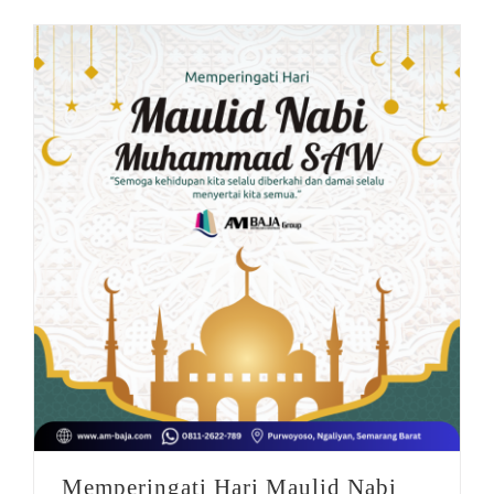
DISTRIBUTOR
Jasa Kontraktor
BLOG
Jasa Konsultan & Desain Perencanaan
HUBUNGI
Memperingati Hari Maulid Nabi MUHAMMAD SAW
Memperingati Hari Maulid Nabi