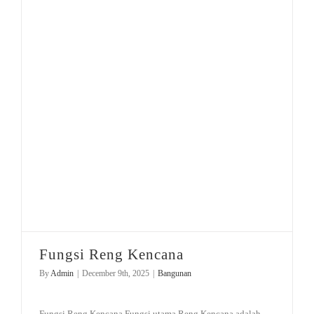
Fungsi Reng Kencana
By
Admin
|
December 9th, 2025
|
Bangunan
Fungsi Reng Kencana Fungsi utama Reng Kencana adalah