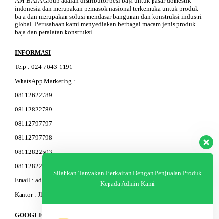
AM BAJA Group adalah distributor besi baja untuk pasar domestik
indonesia dan merupakan pemasok nasional terkemuka untuk produk
baja dan merupakan solusi mendasar bangunan dan konstruksi industri
global. Perusahaan kami menyediakan berbagai macam jenis produk
baja dan peralatan konstruksi.
INFORMASI
Telp
:
024-76
4
3-11
91
WhatsApp Marketing :
08112622789
08112822789
08112797797
08112797798
08112822503
08112822603
Silahkan Tanyakan Berkaitan Dengan Penjualan Produk
Email : admin@am-baja.com
Kepada Admin Kami
Kantor : Jl. Gatot Subroto 7b Semarang.
GOOGLE MAPS