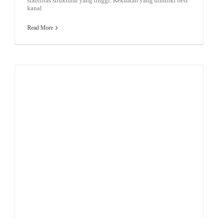
stabilitas struktural yang tinggi. Kekuatan yang dimiliki besi
kanal
Read More