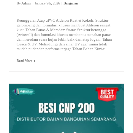
By
Admin
|
January 9th, 2026
|
Bangunan
Keunggulan Atap uPVC Alderon Kuat & Kokoh: Struktur
gelombang dan formulasi khusus membuat Alderon sangat
kuat. Tahan Panas & Meredam Suara: Struktur berongga
(twinwall) dan formulasi khusus membantu menahan panas
dan meredam suara hujan lebih baik dari atap logam. Tahan
Cuaca & UV: Melindungi dari sinar UV agar warna tidak
mudah pudar dan performa terjaga Tahan Bahan Kimia:
Read More