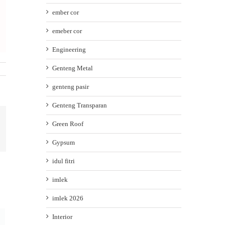
ember cor
emeber cor
Engineering
Genteng Metal
genteng pasir
Genteng Transparan
Green Roof
ail
Gypsum
idul fitri
imlek
imlek 2026
Interior