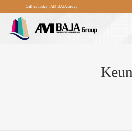
Skip
Call us Today : AM BAJA Group
to
content
Keun