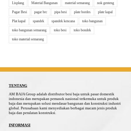
Lisplang
Material Bangunan
material semarang
nok genteng
Pagar Besi
pagar brc
pipa besi
plate bordes
plate kapal
Plat kapal
spandek
spandek kencana
toko bangunan
toko bangunan semarang
toko besi
toko bondek
toko material semarang
TENTANG
AM BAJA Group adalah distributor besi baja untuk pasar domestik
indonesia dan merupakan pemasok nasional terkemuka untuk produk
baja dan merupakan solusi mendasar bangunan dan konstruksi industri
global. Perusahaan kami menyediakan berbagai macam jenis produk
baja dan peralatan konstruksi.
INFORMASI