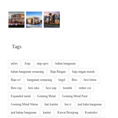
Tags
asbes
Atap
atap upvc
bahan bangunan
bahan bangunan semarang
Baja Ringan
baja ringan murah
Baja wf
bangunan semarang
begel
Besi
besi beton
Besi cnp
besi siku
besi unp
bondek
ember cor
Expanded metal
Genteng Metal
Genteng Metal Pasir
Genteng Metal Warna
hari kartini
hut ri
jual baha bangunan
jual bahan bangunan
kartini
Kawat Bronjong
Kontruksi