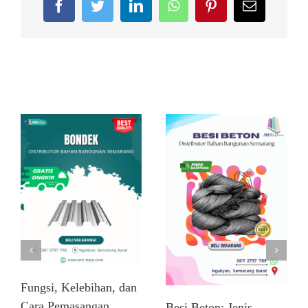
Facebook
Twitter
LinkedIn
WhatsApp
Pinterest
Email
Related Posts
Fungsi, Kelebihan, dan
Cara Pemasangan
Besi Beton: Jenis,