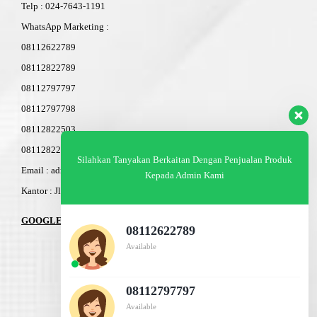
Telp
:
024-76
4
3-11
91
WhatsApp Marketing :
08112622789
08112822789
08112797797
08112797798
08112822503
08112822603
Silahkan Tanyakan Berkaitan Dengan Penjualan Produk
Email : admin@am-baja.com
Kepada Admin Kami
Kantor : Jl. Gatot Subroto 7b Semarang.
GOOGLE MAPS
08112622789
Available
08112797797
Available