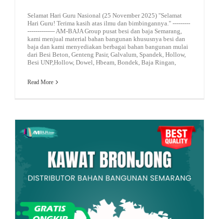
Selamat Hari Guru Nasional (25 November 2025) "Selamat
Hari Guru! Terima kasih atas ilmu dan bimbingannya." ---------
-------------- AM-BAJA Group pusat besi dan baja Semarang,
kami menjual material bahan bangunan khususnya besi dan
baja dan kami menyediakan berbagai bahan bangunan mulai
dari Besi Beton, Genteng Pasir, Galvalum, Spandek, Hollow,
Besi UNP,Hollow, Dowel, Hbeam, Bondek, Baja Ringan,
Read More