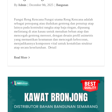
By
Admin
|
December 9th, 2025
|
Bangunan
Fungsi Reng Kencana Fungsi utama Reng Kencana adalah
sebagai penopang atau dudukan genteng dan penutup atap
lainya pada kontruksi rangka atap baja ringan, dipasang
melintang di atas kasau untuk menahan beban atap dan
mencegah genteng merosot, dengan desain profil asimetris
yang memastikan keamanan dan mencegah kebocoran,
menjadikannya komponen vital untuk kestabilan struktur
atap secara keseluruhan. Detail
Read More