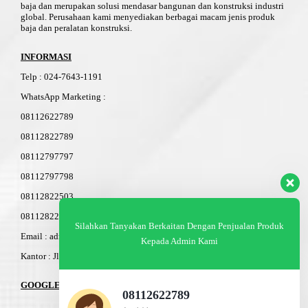
baja dan merupakan solusi mendasar bangunan dan konstruksi industri
global. Perusahaan kami menyediakan berbagai macam jenis produk
baja dan peralatan konstruksi.
INFORMASI
Telp
:
024-76
4
3-11
91
WhatsApp Marketing :
08112622789
08112822789
08112797797
08112797798
08112822503
08112822603
Silahkan Tanyakan Berkaitan Dengan Penjualan Produk
Email : admin@am-baja.com
Kepada Admin Kami
Kantor : Jl. Gatot Subroto 7b Semarang.
GOOGLE MAPS
08112622789