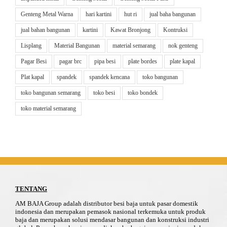
Genteng Metal Warna
hari kartini
hut ri
jual baha bangunan
jual bahan bangunan
kartini
Kawat Bronjong
Kontruksi
Lisplang
Material Bangunan
material semarang
nok genteng
Pagar Besi
pagar brc
pipa besi
plate bordes
plate kapal
Plat kapal
spandek
spandek kencana
toko bangunan
toko bangunan semarang
toko besi
toko bondek
toko material semarang
TENTANG
AM BAJA Group adalah distributor besi baja untuk pasar domestik
indonesia dan merupakan pemasok nasional terkemuka untuk produk
baja dan merupakan solusi mendasar bangunan dan konstruksi industri