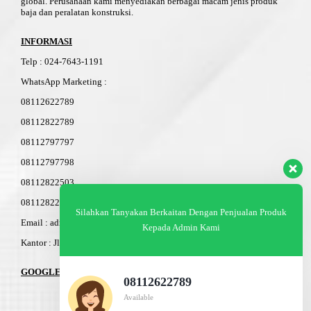
global. Perusahaan kami menyediakan berbagai macam jenis produk
baja dan peralatan konstruksi.
INFORMASI
Telp
:
024-76
4
3-11
91
WhatsApp Marketing :
08112622789
08112822789
08112797797
08112797798
08112822503
08112822603
Silahkan Tanyakan Berkaitan Dengan Penjualan Produk
Email : admin@am-baja.com
Kepada Admin Kami
Kantor : Jl. Gatot Subroto 7b Semarang.
GOOGLE MAPS
08112622789
Available