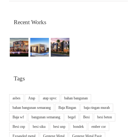
Recent Works
Tags
asbes
Atap
atap upvc
bahan bangunan
bahan bangunan semarang
Baja Ringan
baja ringan murah
Baja wf
bangunan semarang
begel
Besi
besi beton
Besi cnp
besi siku
besi unp
bondek
ember cor
Expanded metal
Genteng Metal
Genteng Metal Pasir