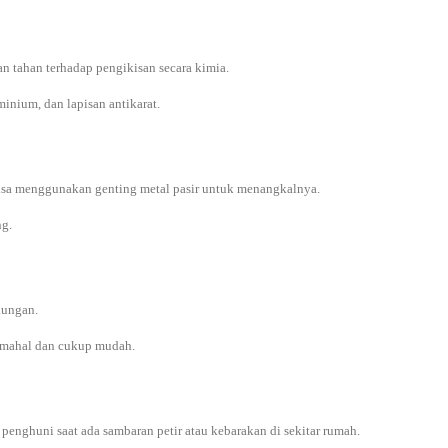
an tahan terhadap pengikisan secara kimia.
inium, dan lapisan antikarat.
 bisa menggunakan genting metal pasir untuk menangkalnya.
ng.
kungan.
p mahal dan cukup mudah.
enghuni saat ada sambaran petir atau kebarakan di sekitar rumah.