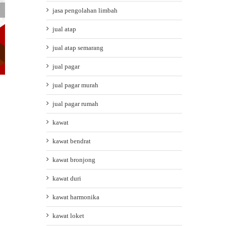
jasa pengolahan limbah
jual atap
jual atap semarang
jual pagar
jual pagar murah
jual pagar rumah
kawat
Keunggulan Plafon PVC apa saja?
May 11th, 2026
|
0 Comments
kawat bendrat
kawat bronjong
kawat duri
kawat harmonika
kawat loket