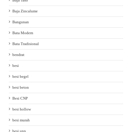
Baja Taso
Baja Zincalume
Bangunan
Bata Modern
Bata Tradisional
bendrat
besi
besi begel
besi beton
Besi CNP
besi hollow
besi murah
besi unp