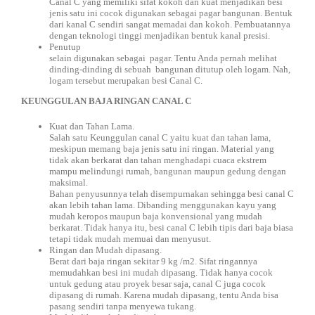
Canal C yang memiliki sifat kokoh dan kuat menjadikan besi
jenis satu ini cocok digunakan sebagai pagar bangunan. Bentuk
dari kanal C sendiri sangat memadai dan kokoh. Pembuatannya
dengan teknologi tinggi menjadikan bentuk kanal presisi.
Penutup
selain digunakan sebagai pagar. Tentu Anda pernah melihat
dinding-dinding di sebuah bangunan ditutup oleh logam. Nah,
logam tersebut merupakan besi Canal C.
KEUNGGULAN BAJA RINGAN CANAL C
Kuat dan Tahan Lama.
Salah satu Keunggulan canal C yaitu kuat dan tahan lama,
meskipun memang baja jenis satu ini ringan. Material yang
tidak akan berkarat dan tahan menghadapi cuaca ekstrem
mampu melindungi rumah, bangunan maupun gedung dengan
maksimal.
Bahan penyusunnya telah disempurnakan sehingga besi canal C
akan lebih tahan lama. Dibanding menggunakan kayu yang
mudah keropos maupun baja konvensional yang mudah
berkarat. Tidak hanya itu, besi canal C lebih tipis dari baja biasa
tetapi tidak mudah memuai dan menyusut.
Ringan dan Mudah dipasang.
Berat dari baja ringan sekitar 9 kg /m2. Sifat ringannya
memudahkan besi ini mudah dipasang. Tidak hanya cocok
untuk gedung atau proyek besar saja, canal C juga cocok
dipasang di rumah. Karena mudah dipasang, tentu Anda bisa
pasang sendiri tanpa menyewa tukang.