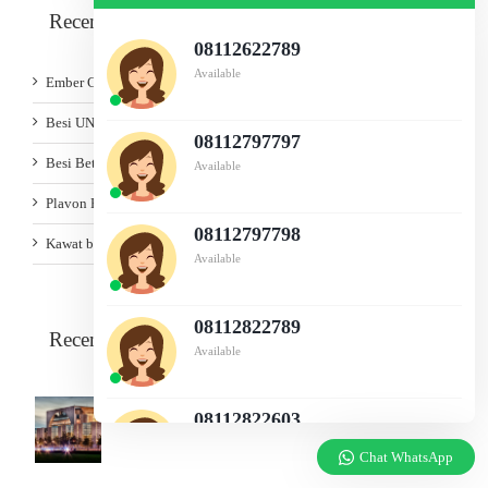
Recent Posts
08112622789
Available
Ember COR
Besi UNP
08112797797
Besi Beton
Available
Plavon PVC
08112797798
Kawat bronjong
Available
08112822789
Recent Works
Available
08112822603
Available
Chat WhatsApp