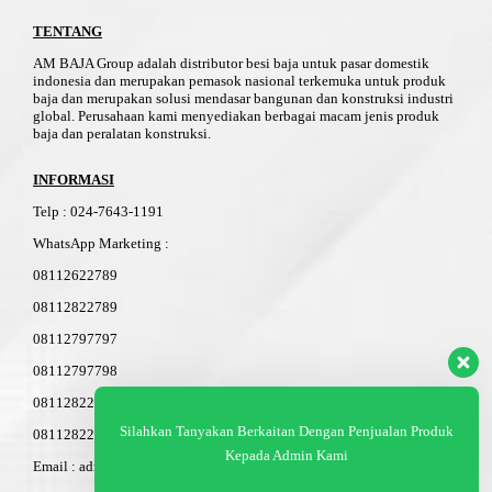
TENTANG
AM BAJA Group adalah distributor besi baja untuk pasar domestik
indonesia dan merupakan pemasok nasional terkemuka untuk produk
baja dan merupakan solusi mendasar bangunan dan konstruksi industri
global. Perusahaan kami menyediakan berbagai macam jenis produk
baja dan peralatan konstruksi.
INFORMASI
Telp
:
024-76
4
3-11
91
WhatsApp Marketing :
08112622789
08112822789
08112797797
08112797798
08112822503
Silahkan Tanyakan Berkaitan Dengan Penjualan Produk
08112822603
Kepada Admin Kami
Email : admin@am-baja.com