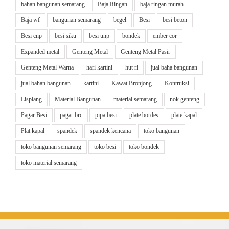
bahan bangunan semarang
Baja Ringan
baja ringan murah
Baja wf
bangunan semarang
begel
Besi
besi beton
Besi cnp
besi siku
besi unp
bondek
ember cor
Expanded metal
Genteng Metal
Genteng Metal Pasir
Genteng Metal Warna
hari kartini
hut ri
jual baha bangunan
jual bahan bangunan
kartini
Kawat Bronjong
Kontruksi
Lisplang
Material Bangunan
material semarang
nok genteng
Pagar Besi
pagar brc
pipa besi
plate bordes
plate kapal
Plat kapal
spandek
spandek kencana
toko bangunan
toko bangunan semarang
toko besi
toko bondek
toko material semarang