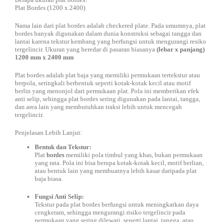
Plat Bordes (1200 x 2400)
Nama lain dari plat bordes adalah checkered plate. Pada umumnya, plat
bordes banyak digunakan dalam dunia konstruksi sebagai tangga dan
lantai karena tekstur kembang yang berfungsi untuk mengurangi resiko
tergelincir. Ukuran yang beredar di pasaran biasanya
(lebar x panjang)
1200 mm x 2400 mm
Plat bordes adalah plat baja yang memiliki permukaan tertekstur atau
berpola, seringkali berbentuk seperti kotak-kotak kecil atau motif
berlin yang menonjol dari permukaan plat.
Pola ini memberikan efek
anti selip, sehingga plat bordes sering digunakan pada lantai, tangga,
dan area lain yang membutuhkan traksi lebih untuk mencegah
tergelincir.
Penjelasan Lebih Lanjut:
Bentuk dan Tekstur:
Plat
bordes
memiliki pola timbul yang khas, bukan permukaan
yang rata.
Pola ini bisa berupa kotak-kotak kecil, motif berlian,
atau bentuk lain yang membuatnya lebih kasar daripada plat
baja biasa.
Fungsi Anti Selip:
Tekstur pada plat bordes berfungsi untuk meningkatkan daya
cengkeram, sehingga mengurangi risiko tergelincir pada
permukaan yang sering dilewati, seperti lantai, tangga, atau