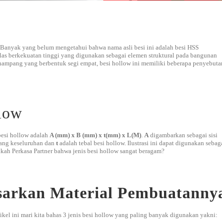
”. Banyak yang belum mengetahui bahwa nama asli besi ini adalah besi HSS
a las berkekuatan tinggi yang digunakan sebagai elemen struktural pada bangunan
enampang yang berbentuk segi empat, besi hollow ini memiliki beberapa penyebuta
low
 besi hollow adalah
A (mm) x B (mm) x t(mm) x L(M)
.
A
digambarkan sebagai sisi
ang keseluruhan dan
t
adalah tebal besi hollow. Ilustrasi ini dapat digunakan sebag
ah Perkasa Partner bahwa jenis besi hollow sangat beragam?
asarkan Material Pembuatanny
tikel ini mari kita bahas 3 jenis besi hollow yang paling banyak digunakan yakni: