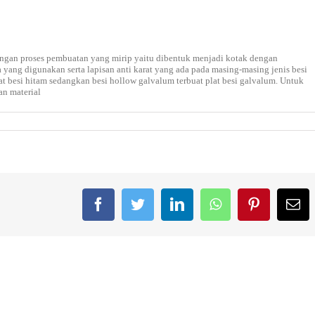
 dengan proses pembuatan yang mirip yaitu dibentuk menjadi kotak dengan
yang digunakan serta lapisan anti karat yang ada pada masing-masing jenis besi
lat besi hitam sedangkan besi hollow galvalum terbuat plat besi galvalum. Untuk
n material
Facebook
Twitter
LinkedIn
WhatsApp
Pinterest
Em