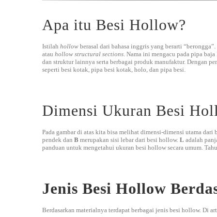
Apa itu Besi Hollow?
Istilah
hollow
berasal dari bahasa inggris yang berarti “berongga
atau
hollow structural sections
. Nama ini ​​mengacu pada pipa baj
dan struktur lainnya serta berbagai produk manufaktur. Dengan p
seperti besi kotak, pipa besi kotak, holo, dan pipa besi.
Dimensi Ukuran Besi Hol
Pada gambar di atas kita bisa melihat dimensi-dimensi utama dari
pendek dan
B
merupakan sisi lebar dari besi hollow.
L
adalah panj
panduan untuk mengetahui ukuran besi hollow secara umum. Tahuk
Jenis Besi Hollow Berd
Berdasarkan materialnya terdapat berbagai jenis besi hollow. Di ar