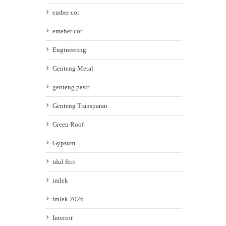
ember cor
emeber cor
ATAP UPVC SINGLE LAYER: PILIHAN ATAP
Engineering
KOKOH DAN AWET UNTUK KANOPI ANDA
March 28th, 2026
|
0 Comments
Genteng Metal
genteng pasir
Genteng Transparan
Green Roof
Gypsum
idul fitri
imlek
imlek 2026
Interior