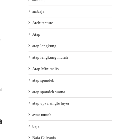
ambaja
Architecture
Atap
n
atap lengkung
atap lengkung murah
Atap Minimalis
atap spandek
ai
atap spandek warna
atap upvc single layer
awat murah
a
baja
Baja Galvanis