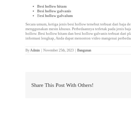
Besi hollow hitam
Besi hollow galvanis
B
esi hollow galvalum
Secara umum, ketiga jenis besi hollow tersebut terbuat dari baja
menggunakan mesin khusus. Perbedaannya terletak pada jenis baja 
hollow. Besi hollow hitam dan besi hollow galvanis terbuat dari p
informasi lengkap, Anda dapat menonton video mangenai perbedaa
By
Admin
|
November 25th, 2023
|
Bangunan
Share This Post With Others!
Related Posts