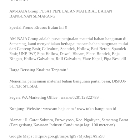
AM-BAJA Group PUSAT PENJUALAN MATERIAL BAHAN
BANGUNAN SEMARANG
Spesial Promo Khusus Bulan Ini !!
AM-BAJA Group adalah pusat penjualan material bahan bangunan di
Semarang, kami menyediakan berbagai macam bahan bangunan mulai
dari Genteng Pasir, Galvalum, Spandek, Hollow, Besi Beton, Spandek
Pasir, UNP, IWF, Pipa Hollow, Dowel, Hbeam, Plate, Bondek, Baja
Ringan, Hollow Galvalum, Roll Galvalum, Plate Kapal, Pipa Besi, dll
Harga Bersaing Kualitas Terjamin !
Menerima pemesanan material bahan bangunan partai besar, DISKON
SUPER SPESIAL
Segera WA Marketing Office : wa.me/628112822789
Kunjungi Website : www.am-baja.com / www.toko-bangunan.id
Alamat : Jl. Gatot Subroto, Purwoyoso, Kec. Ngaliyan, Semarang Barat
(Dari gerbang Kawasan Industri Candi maju lagi 100 meter an)
Google Maps : https://goo.gl/maps/fgf97Mjxhq5A9iZi8