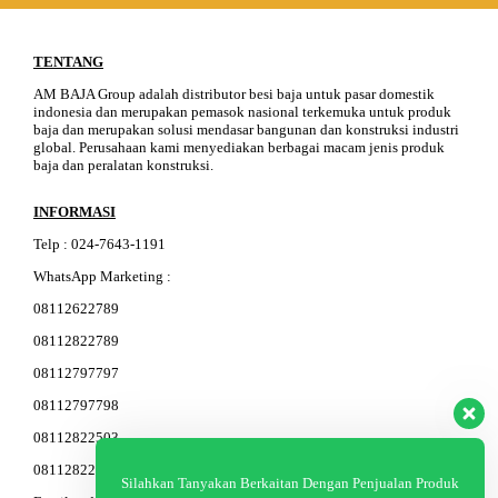
TENTANG
AM BAJA Group adalah distributor besi baja untuk pasar domestik
indonesia dan merupakan pemasok nasional terkemuka untuk produk
baja dan merupakan solusi mendasar bangunan dan konstruksi industri
global. Perusahaan kami menyediakan berbagai macam jenis produk
baja dan peralatan konstruksi.
INFORMASI
Telp
:
024-76
4
3-11
91
WhatsApp Marketing :
08112622789
08112822789
08112797797
08112797798
08112822503
08112822603
Silahkan Tanyakan Berkaitan Dengan Penjualan Produk