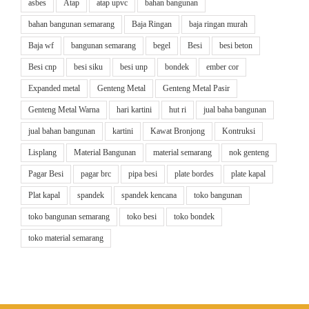
asbes
Atap
atap upvc
bahan bangunan
bahan bangunan semarang
Baja Ringan
baja ringan murah
Baja wf
bangunan semarang
begel
Besi
besi beton
Besi cnp
besi siku
besi unp
bondek
ember cor
Expanded metal
Genteng Metal
Genteng Metal Pasir
Genteng Metal Warna
hari kartini
hut ri
jual baha bangunan
jual bahan bangunan
kartini
Kawat Bronjong
Kontruksi
Lisplang
Material Bangunan
material semarang
nok genteng
Pagar Besi
pagar brc
pipa besi
plate bordes
plate kapal
Plat kapal
spandek
spandek kencana
toko bangunan
toko bangunan semarang
toko besi
toko bondek
toko material semarang