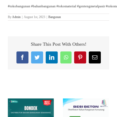
#tokobangunan
#bahanbangunan
#tokomaterial
#gentengmetalpasir
#tokoma
By
Admin
|
August 1st, 2023
|
Bangunan
Share This Post With Others!
Facebook
Twitter
LinkedIn
WhatsApp
Pinterest
Email
Related Posts