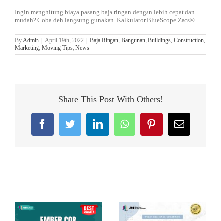
Ingin menghitung biaya pasang baja ringan dengan lebih cepat dan
mudah? Coba deh langsung gunakan Kalkulator BlueScope Zacs®.
By
Admin
|
April 19th, 2022
|
Baja Ringan
,
Bangunan
,
Buildings
,
Construction
,
Marketing
,
Moving Tips
,
News
Share This Post With Others!
Facebook
Twitter
LinkedIn
WhatsApp
Pinterest
Email
Related Posts