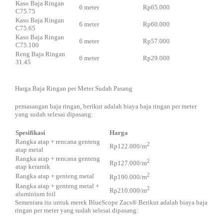
Kaso Baja Ringan
6 meter
Rp65.000
C75.75
Kaso Baja Ringan
6 meter
Rp60.000
C75.65
Kaso Baja Ringan
6 meter
Rp57.000
C75.100
Reng Baja Ringan
6 meter
Rp29.000
31.45
Harga Baja Ringan per Meter Sudah Pasang
pemasangan baja ringan, berikut adalah biaya baja ringan per meter
yang sudah selesai dipasang:
Spesifikasi
Harga
Rangka atap + rencana genteng
2
Rp122.000/m
atap metal
Rangka atap + rencana genteng
2
Rp127.000/m
atap keramik
2
Rangka atap + genteng metal
Rp190.000/m
Rangka atap + genteng metal +
2
Rp210.000/m
aluminium foil
Sementara itu untuk merek BlueScope Zacs® Berikut adalah biaya baja
ringan per meter yang sudah selesai dipasang: