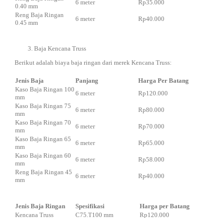
6 meter
Rp35.000
0.40 mm
Reng Baja Ringan
6 meter
Rp40.000
0.45 mm
Baja Kencana Truss
Berikut adalah biaya baja ringan dari merek Kencana Truss:
Jenis Baja
Panjang
Harga Per Batang
Kaso Baja Ringan 100
6 meter
Rp120.000
mm
Kaso Baja Ringan 75
6 meter
Rp80.000
mm
Kaso Baja Ringan 70
6 meter
Rp70.000
mm
Kaso Baja Ringan 65
6 meter
Rp65.000
mm
Kaso Baja Ringan 60
6 meter
Rp58.000
mm
Reng Baja Ringan 45
6 meter
Rp40.000
mm
Jenis Baja Ringan
Spesifikasi
Harga per Batang
Kencana Truss
C75.T100 mm
Rp120.000