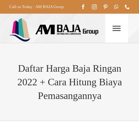
Skip
Call us Today : AM BAJA Group
to
content
Togg
Navig
HOME
Daftar Harga Baja Ringan
2022 + Cara Hitung Biaya
TENTANG
Pemasangannya
PRODUK
LAYANAN