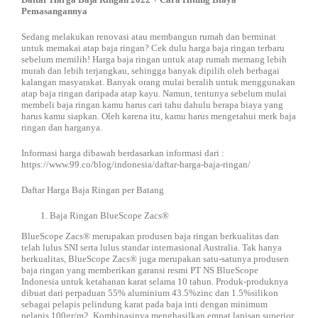
Pemasangannya
Sedang melakukan renovasi atau membangun rumah dan berminat
untuk memakai atap baja ringan? Cek dulu harga baja ringan terbaru
sebelum memilih! Harga baja ringan untuk atap rumah memang lebih
murah dan lebih terjangkau, sehingga banyak dipilih oleh berbagai
kalangan masyarakat. Banyak orang mulai beralih untuk menggunakan
atap baja ringan daripada atap kayu. Namun, tentunya sebelum mulai
membeli baja ringan kamu harus cari tahu dahulu berapa biaya yang
harus kamu siapkan. Oleh karena itu, kamu harus mengetahui merk baja
ringan dan harganya.
Informasi harga dibawah berdasarkan informasi dari :
https://www.99.co/blog/indonesia/daftar-harga-baja-ringan/
Daftar Harga Baja Ringan per Batang
Baja Ringan BlueScope Zacs®
BlueScope Zacs® merupakan produsen baja ringan berkualitas dan
telah lulus SNI serta lulus standar internasional Australia. Tak hanya
berkualitas, BlueScope Zacs® juga merupakan satu-satunya produsen
baja ringan yang memberikan garansi resmi PT NS BlueScope
Indonesia untuk ketahanan karat selama 10 tahun. Produk-produknya
dibuat dari perpaduan 55% aluminium 43.5%zinc dan 1.5%silikon
sebagai pelapis pelindung karat pada baja inti dengan minimum
pelapis 100gr/m2. Kombinasinya menghasilkan empat lapisan superior