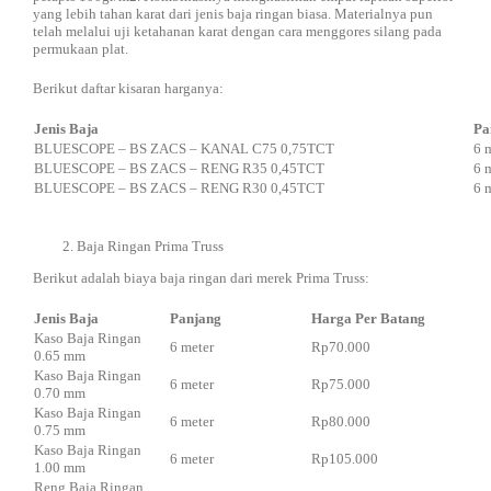
yang lebih tahan karat dari jenis baja ringan biasa. Materialnya pun
telah melalui uji ketahanan karat dengan cara menggores silang pada
permukaan plat.
Berikut daftar kisaran harganya:
Jenis Baja
Pa
BLUESCOPE – BS ZACS – KANAL C75 0,75TCT
6 
BLUESCOPE – BS ZACS – RENG R35 0,45TCT
6 
BLUESCOPE – BS ZACS – RENG R30 0,45TCT
6 
Baja Ringan Prima Truss
Berikut adalah biaya baja ringan dari merek Prima Truss:
Jenis Baja
Panjang
Harga Per Batang
Kaso Baja Ringan
6 meter
Rp70.000
0.65 mm
Kaso Baja Ringan
6 meter
Rp75.000
0.70 mm
Kaso Baja Ringan
6 meter
Rp80.000
0.75 mm
Kaso Baja Ringan
6 meter
Rp105.000
1.00 mm
Reng Baja Ringan