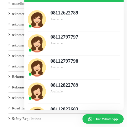
ramadhan
08112622789
rekomendasi atap
Available
rekomendasi baja
rekomendasi baja ringan
08112797797
Available
rekomendasi besi
rekomendasi besi pipa stainles
08112797798
rekomendasi bondek murah
Available
Rekomendasi Genteng
08112822789
Rekomendasi Gypsum
Available
rekomendasi pagar
Road Traffic Reports
08112822603
Available
Safety Regulations
Chat WhatsApp