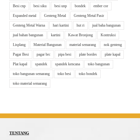
Besi cnp
besi siku
besi unp
bondek
ember cor
Expanded metal
Genteng Metal
Genteng Metal Pasir
Genteng Metal Warna
hari kartini
hut ri
jual baha bangunan
jual bahan bangunan
kartini
Kawat Bronjong
Kontruksi
Lisplang
Material Bangunan
material semarang
nok genteng
Pagar Besi
pagar brc
pipa besi
plate bordes
plate kapal
Plat kapal
spandek
spandek kencana
toko bangunan
toko bangunan semarang
toko besi
toko bondek
toko material semarang
TENTANG