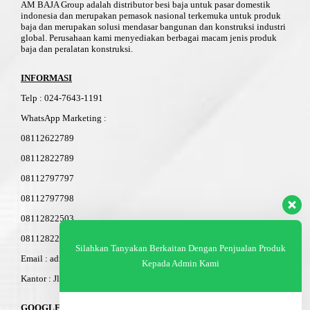
AM BAJA Group adalah distributor besi baja untuk pasar domestik
indonesia dan merupakan pemasok nasional terkemuka untuk produk
baja dan merupakan solusi mendasar bangunan dan konstruksi industri
global. Perusahaan kami menyediakan berbagai macam jenis produk
baja dan peralatan konstruksi.
INFORMASI
Telp
:
024-76
4
3-11
91
WhatsApp Marketing :
08112622789
08112822789
08112797797
08112797798
08112822503
08112822603
Silahkan Tanyakan Berkaitan Dengan Penjualan Produk
Email : admin@am-baja.com
Kepada Admin Kami
Kantor : Jl. Gatot Subroto 7b Semarang.
GOOGLE MAPS