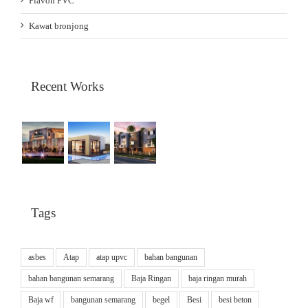
Plavon PVC
Kawat bronjong
Recent Works
Tags
asbes
Atap
atap upvc
bahan bangunan
bahan bangunan semarang
Baja Ringan
baja ringan murah
Baja wf
bangunan semarang
begel
Besi
besi beton