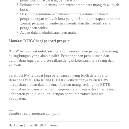
pemerintah, masyarakat, dan swasta.
Pedoman untuk penyusunan rencana rinci tata ruang di wilayah
kota.
Dasar pengendalian pemanfaatan ruang dalam penataan/
pengembangan wilayah kota yang meliputi penetapan peraturan
zonasi, perizinan, pemberian insentif dan disinsentif, serta
pengenaan sanksi.
Acuan dalam administrasi pertanahan.
Manfaat RTRW bagi pencari properti
RTRW bermanfaat untuk mengetahui penataan dan pengelolaan ruang
di lingkungan yang akan dipilih. Pembangunan pemukiman dan
perumahan juga perlu disesuaikan dengan ketentuan tata ruang dan
wilayah.
Selain RTRW terdapat juga perencanaan yang lebih detail yaitu
Rencana Detail Tata Ruang (RDTR). Perbedaannya yaitu RTRW
merupakan arahan dalam memanfaatkan ruang, sedangkan RDTR
merupakan rencana terperinci mengenai tata ruang wilayah kota atau
kabupaten yang dilengkapi dengan peraturan zonasi kota atau
kabupaten.
__
Sumber :
tataruang.atrbpn.go.id
By
Admin
|
June 7th, 2024
|
News