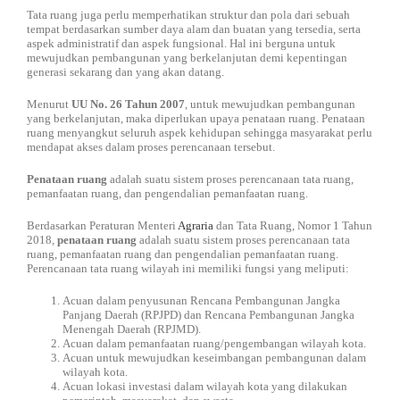
Tata ruang juga perlu memperhatikan struktur dan pola dari sebuah
tempat berdasarkan sumber daya alam dan buatan yang tersedia, serta
aspek administratif dan aspek fungsional. Hal ini berguna untuk
mewujudkan pembangunan yang berkelanjutan demi kepentingan
generasi sekarang dan yang akan datang.
Menurut
UU No. 26 Tahun 2007
, untuk mewujudkan pembangunan
yang berkelanjutan, maka diperlukan upaya penataan ruang. Penataan
ruang menyangkut seluruh aspek kehidupan sehingga masyarakat perlu
mendapat akses dalam proses perencanaan tersebut.
Penataan ruang
adalah suatu sistem proses perencanaan tata ruang,
pemanfaatan ruang, dan pengendalian pemanfaatan ruang.
Berdasarkan Peraturan Menteri
Agraria
dan Tata Ruang, Nomor 1 Tahun
2018,
penataan ruang
adalah suatu sistem proses perencanaan tata
ruang, pemanfaatan ruang dan pengendalian pemanfaatan ruang.
Perencanaan tata ruang wilayah ini memiliki fungsi yang meliputi:
Acuan dalam penyusunan Rencana Pembangunan Jangka
Panjang Daerah (RPJPD) dan Rencana Pembangunan Jangka
Menengah Daerah (RPJMD).
Acuan dalam pemanfaatan ruang/pengembangan wilayah kota.
Acuan untuk mewujudkan keseimbangan pembangunan dalam
wilayah kota.
Acuan lokasi investasi dalam wilayah kota yang dilakukan