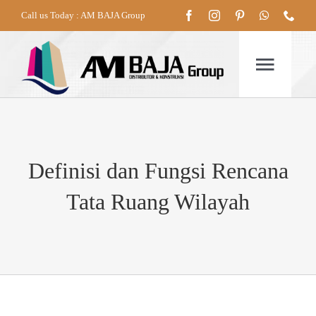
Skip
Call us Today : AM BAJA Group
to
content
Togg
Navig
HOME
Definisi dan Fungsi Rencana
TENTANG
Tata Ruang Wilayah
PRODUK
LAYANAN