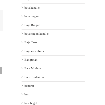
baja kanal c
baja ringan
ail
Baja Ringan
baja ringan kanal c
Baja Taso
Baja Zincalume
Bangunan
ATAP UPVC SINGLE LAYER: PILIHAN ATAP
Bata Modern
KOKOH DAN AWET UNTUK KANOPI ANDA
Bata Tradisional
March 28th, 2026
|
0 Comments
bendrat
besi
besi begel