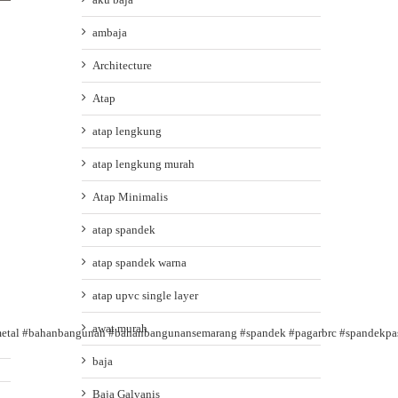
ambaja
Architecture
Atap
atap lengkung
atap lengkung murah
Atap Minimalis
atap spandek
atap spandek warna
atap upvc single layer
awat murah
etal
#bahanbangunan
#bahanbangunansemarang
#spandek
#pagarbrc
#spandekpas
baja
Baja Galvanis