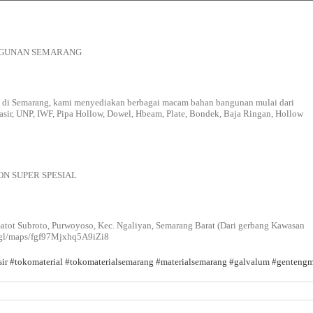
ANGUNAN SEMARANG
 di Semarang, kami menyediakan berbagai macam bahan bangunan mulai dari
asir, UNP, IWF, Pipa Hollow, Dowel, Hbeam, Plate, Bondek, Baja Ringan, Hollow
SKON SUPER SPESIAL
Gatot Subroto, Purwoyoso, Kec. Ngaliyan, Semarang Barat (Dari gerbang Kawasan
oo.gl/maps/fgf97Mjxhq5A9iZi8
ir
#tokomaterial
#tokomaterialsemarang
#materialsemarang
#galvalum
#gentengm