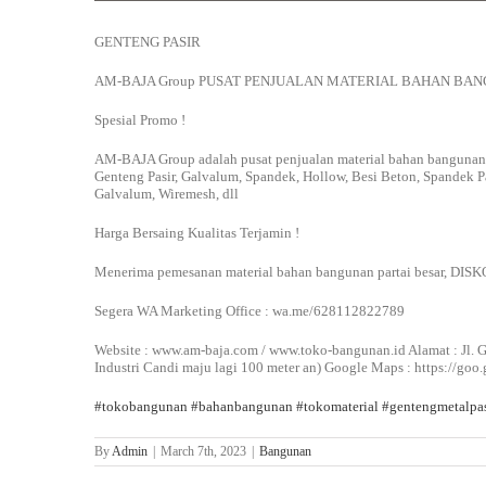
GENTENG PASIR
AM-BAJA Group PUSAT PENJUALAN MATERIAL BAHAN B
Spesial Promo !
AM-BAJA Group adalah pusat penjualan material bahan bangunan
Genteng Pasir, Galvalum, Spandek, Hollow, Besi Beton, Spandek P
Galvalum, Wiremesh, dll
Harga Bersaing Kualitas Terjamin !
Menerima pemesanan material bahan bangunan partai besar, DI
Segera WA Marketing Office : wa.me/628112822789
Website : www.am-baja.com / www.toko-bangunan.id Alamat : Jl. 
Industri Candi maju lagi 100 meter an) Google Maps : https://g
#tokobangunan
#bahanbangunan
#tokomaterial
#gentengmetalpas
By
Admin
|
March 7th, 2023
|
Bangunan