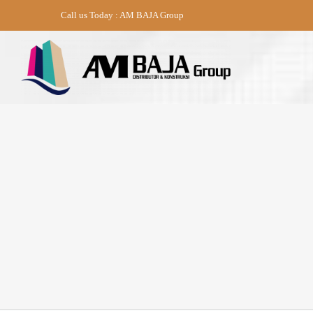
Skip
Call us Today : AM BAJA Group
to
content