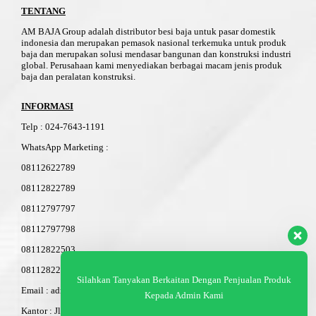
TENTANG
AM BAJA Group adalah distributor besi baja untuk pasar domestik
indonesia dan merupakan pemasok nasional terkemuka untuk produk
baja dan merupakan solusi mendasar bangunan dan konstruksi industri
global. Perusahaan kami menyediakan berbagai macam jenis produk
baja dan peralatan konstruksi.
INFORMASI
Telp
:
024-76
4
3-11
91
WhatsApp Marketing :
08112622789
08112822789
08112797797
08112797798
08112822503
08112822603
Silahkan Tanyakan Berkaitan Dengan Penjualan Produk
Email : admin@am-baja.com
Kepada Admin Kami
Kantor : Jl. Gatot Subroto 7b Semarang.