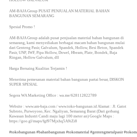
AM-BAJA Group PUSAT PENJUALAN MATERIAL BAHAN
BANGUNAN SEMARANG
Spesial Promo !
AM-BAJA Group adalah pusat penjualan material bahan bangunan di
semarang, kami menyediakan berbagai macam bahan bangunan mulai
dari Genteng Pasir, Galvalum, Spandek, Hollow, Besi Beton, Spandek
Pasir, UNP, IWF, Pipa Hollow, Dowel, Hbeam, Plate, Bondek, Baja
Ringan, Hollow Galvalum, dll
Harga Bersaing Kualitas Terjamin !
Menerima pemesanan material bahan bangunan partai besar, DISKON
SUPER SPESIAL
Segera WA Marketing Office : wa.me/628112822789
Website : www.am-baja.com / www.toko-bangunan.id Alamat : Jl. Gatot
Subroto, Purwoyoso, Kec. Ngaliyan, Semarang Barat (Dari gerbang
Kawasan Industri Candi maju lagi 100 meter an) Google Maps :
https://goo.gl/maps/fgf97Mjxhq5A9iZi8
#tokobangunan
#bahanbangunan
#tokomaterial
#gentengmetalpasir
#tokoma