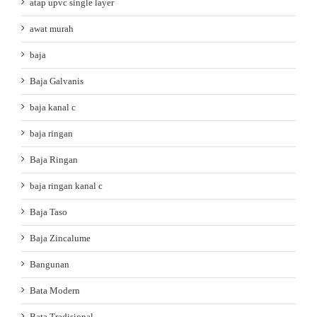
atap upvc single layer
awat murah
baja
Baja Galvanis
baja kanal c
baja ringan
Baja Ringan
baja ringan kanal c
Baja Taso
Baja Zincalume
Bangunan
Bata Modern
Bata Tradisional