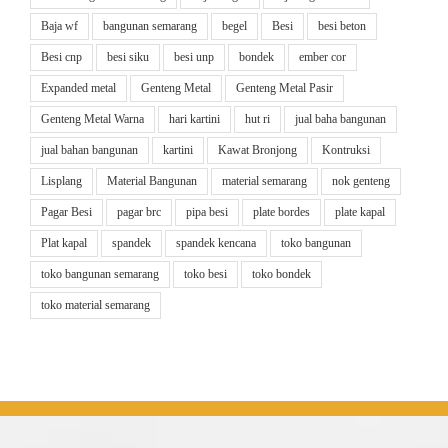
Baja wf
bangunan semarang
begel
Besi
besi beton
Besi cnp
besi siku
besi unp
bondek
ember cor
Expanded metal
Genteng Metal
Genteng Metal Pasir
Genteng Metal Warna
hari kartini
hut ri
jual baha bangunan
jual bahan bangunan
kartini
Kawat Bronjong
Kontruksi
Lisplang
Material Bangunan
material semarang
nok genteng
Pagar Besi
pagar brc
pipa besi
plate bordes
plate kapal
Plat kapal
spandek
spandek kencana
toko bangunan
toko bangunan semarang
toko besi
toko bondek
toko material semarang