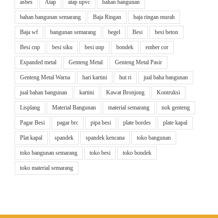
asbes
Atap
atap upvc
bahan bangunan
bahan bangunan semarang
Baja Ringan
baja ringan murah
Baja wf
bangunan semarang
begel
Besi
besi beton
Besi cnp
besi siku
besi unp
bondek
ember cor
Expanded metal
Genteng Metal
Genteng Metal Pasir
Genteng Metal Warna
hari kartini
hut ri
jual baha bangunan
jual bahan bangunan
kartini
Kawat Bronjong
Kontruksi
Lisplang
Material Bangunan
material semarang
nok genteng
Pagar Besi
pagar brc
pipa besi
plate bordes
plate kapal
Plat kapal
spandek
spandek kencana
toko bangunan
toko bangunan semarang
toko besi
toko bondek
toko material semarang