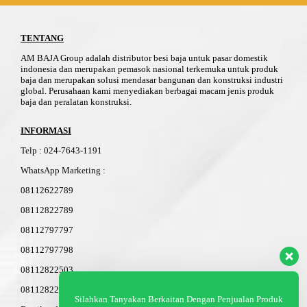
TENTANG
AM BAJA Group adalah distributor besi baja untuk pasar domestik
indonesia dan merupakan pemasok nasional terkemuka untuk produk
baja dan merupakan solusi mendasar bangunan dan konstruksi industri
global. Perusahaan kami menyediakan berbagai macam jenis produk
baja dan peralatan konstruksi.
INFORMASI
Telp
:
024-76
4
3-11
91
WhatsApp Marketing :
08112622789
08112822789
08112797797
08112797798
08112822503
08112822603
Silahkan Tanyakan Berkaitan Dengan Penjualan Produk