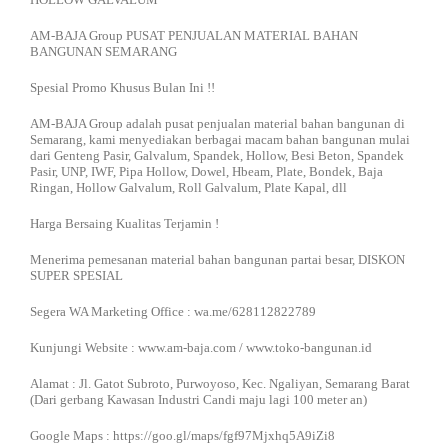
AM-BAJA Group PUSAT PENJUALAN MATERIAL BAHAN
BANGUNAN SEMARANG
Spesial Promo Khusus Bulan Ini !!
AM-BAJA Group adalah pusat penjualan material bahan bangunan di
Semarang, kami menyediakan berbagai macam bahan bangunan mulai
dari Genteng Pasir, Galvalum, Spandek, Hollow, Besi Beton, Spandek
Pasir, UNP, IWF, Pipa Hollow, Dowel, Hbeam, Plate, Bondek, Baja
Ringan, Hollow Galvalum, Roll Galvalum, Plate Kapal, dll
Harga Bersaing Kualitas Terjamin !
Menerima pemesanan material bahan bangunan partai besar, DISKON
SUPER SPESIAL
Segera WA Marketing Office : wa.me/628112822789
Kunjungi Website : www.am-baja.com / www.toko-bangunan.id
Alamat : Jl. Gatot Subroto, Purwoyoso, Kec. Ngaliyan, Semarang Barat
(Dari gerbang Kawasan Industri Candi maju lagi 100 meter an)
Google Maps : https://goo.gl/maps/fgf97Mjxhq5A9iZi8