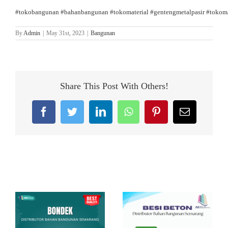
#tokobangunan
#bahanbangunan
#tokomaterial
#gentengmetalpasir
#tokoma
By
Admin
|
May 31st, 2023
|
Bangunan
Share This Post With Others!
Facebook
Twitter
LinkedIn
WhatsApp
Pinterest
Email
Related Posts