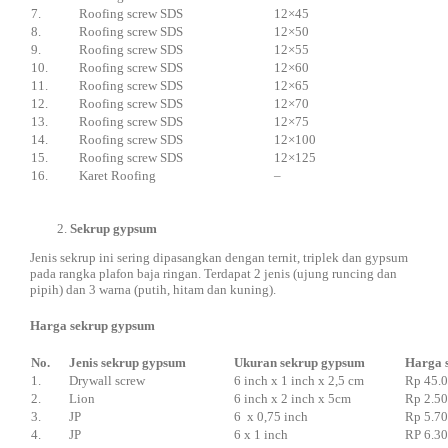
7.
Roofing screw SDS
12×45
8.
Roofing screw SDS
12×50
9.
Roofing screw SDS
12×55
10.
Roofing screw SDS
12×60
11.
Roofing screw SDS
12×65
12.
Roofing screw SDS
12×70
13.
Roofing screw SDS
12×75
14.
Roofing screw SDS
12×100
15.
Roofing screw SDS
12×125
16.
Karet Roofing
–
Sekrup gypsum
Jenis sekrup ini sering dipasangkan dengan ternit, triplek dan gypsum
pada rangka plafon baja ringan. Terdapat 2 jenis (ujung runcing dan
pipih) dan 3 warna (putih, hitam dan kuning).
Harga sekrup gypsum
No.
Jenis sekrup gypsum
Ukuran sekrup gypsum
Harga 
1.
Drywall screw
6 inch x 1 inch x 2,5 cm
Rp 45.
2.
Lion
6 inch x 2 inch x 5cm
Rp 2.5
3.
JP
6 x 0,75 inch
Rp 5.7
4.
JP
6 x 1 inch
RP 6.3