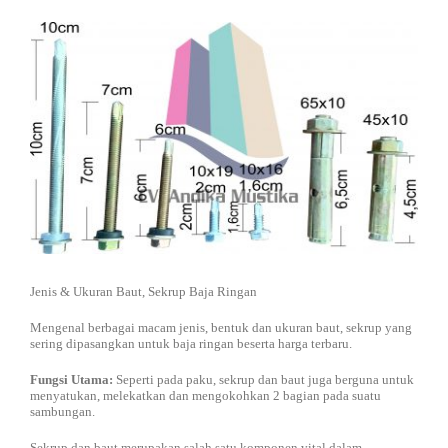
DISTRIBUTOR
Jasa Kontraktor
BLOG
Jasa Konsultan & Desain Perencanaan
HUBUNGI
Jenis & Ukuran Baut, Sekrup Baja Ringan
Mengenal berbagai macam jenis, bentuk dan ukuran baut, sekrup yang
sering dipasangkan untuk baja ringan beserta harga terbaru.
Fungsi Utama:
Seperti pada paku, sekrup dan baut juga berguna untuk
menyatukan, melekatkan dan mengokohkan 2 bagian pada suatu
sambungan.
Sekrup dan baut merupakan salah satu komponen vital dalam