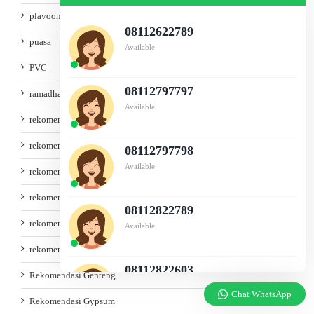
plavoon grc
08112622789
puasa
Available
PVC
08112797797
ramadhan
Available
rekomendasi atap
rekomendasi baja
08112797798
Available
rekomendasi baja ringan
rekomendasi besi
08112822789
rekomendasi besi pipa stainles
Available
rekomendasi bondek murah
08112822603
Rekomendasi Genteng
Available
Chat WhatsApp
Rekomendasi Gypsum