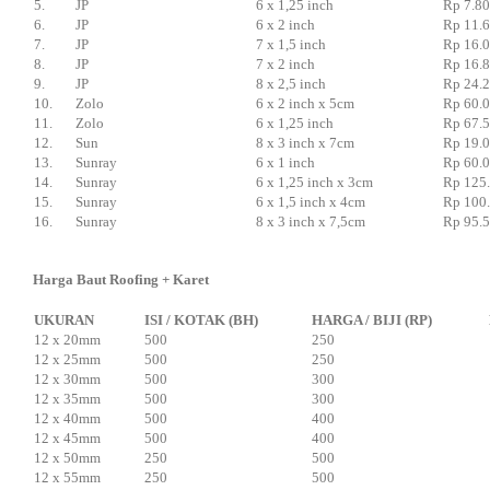
5.
JP
6 x 1,25 inch
Rp 7.8
6.
JP
6 x 2 inch
Rp 11.
7.
JP
7 x 1,5 inch
Rp 16.
8.
JP
7 x 2 inch
Rp 16.
9.
JP
8 x 2,5 inch
Rp 24.
10.
Zolo
6 x 2 inch x 5cm
Rp 60.
11.
Zolo
6 x 1,25 inch
Rp 67.
12.
Sun
8 x 3 inch x 7cm
Rp 19.
13.
Sunray
6 x 1 inch
Rp 60.
14.
Sunray
6 x 1,25 inch x 3cm
Rp 125
15.
Sunray
6 x 1,5 inch x 4cm
Rp 100
16.
Sunray
8 x 3 inch x 7,5cm
Rp 95.
Harga Baut Roofing + Karet
UKURAN
ISI / KOTAK (BH)
HARGA / BIJI (RP)
12 x 20mm
500
250
12 x 25mm
500
250
12 x 30mm
500
300
12 x 35mm
500
300
12 x 40mm
500
400
12 x 45mm
500
400
12 x 50mm
250
500
12 x 55mm
250
500