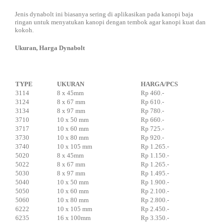
Jenis dynabolt ini biasanya sering di aplikasikan pada kanopi baja
ringan untuk menyatukan kanopi dengan tembok agar kanopi kuat dan
kokoh.
Ukuran, Harga Dynabolt
TYPE
UKURAN
HARGA/PCS
3114
8 x 45mm
Rp 460.-
3124
8 x 67 mm
Rp 610.-
3134
8 x 97 mm
Rp 780.-
3710
10 x 50 mm
Rp 660.-
3717
10 x 60 mm
Rp 725.-
3730
10 x 80 mm
Rp 920.-
3740
10 x 105 mm
Rp 1.265.-
5020
8 x 45mm
Rp 1.150.-
5022
8 x 67 mm
Rp 1.265.-
5030
8 x 97 mm
Rp 1.495.-
5040
10 x 50 mm
Rp 1.900.-
5050
10 x 60 mm
Rp 2.100.-
5060
10 x 80 mm
Rp 2.800.-
6222
10 x 105 mm
Rp 2.450.-
6235
16 x 100mm
Rp 3.350.-