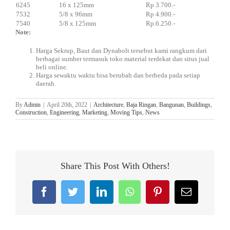
6245
16 x 125mm
Rp 3.700.-
7532
5/8 x 96mm
Rp 4.900.-
7540
5/8 x 125mm
Rp 6.250.-
Note:
Harga Sekrup, Baut dan Dynabolt tersebut kami rangkum dari
berbagai sumber termasuk toko material terdekat dan situs jual
beli online.
Harga sewaktu waktu bisa berubah dan berbeda pada setiap
daerah.
By
Admin
|
April 20th, 2022
|
Architecture
,
Baja Ringan
,
Bangunan
,
Buildings
,
Construction
,
Engineering
,
Marketing
,
Moving Tips
,
News
Share This Post With Others!
Facebook
Twitter
LinkedIn
WhatsApp
Pinterest
Email