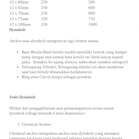
12 x 60mm
250
500
12 x 65mm
250
600
12 x 70mm
250
600
12 x 75mm
250
750
12 x 100mm
250
1000
Dynabolt
Anchor atau dynabolt mempunyai tiga elemen utama
Baut Berulir,
Baut berulir sendiri memiliki bentuk yang hampir
mirip dengan mur namun baut berulir ini lebih lancip seperti
paku. Semakin ke-ujung ulirnya, maka akan semakin mengecil.
Selongsong Silinder,
Selongsong silinder ini akan membesar
saat baut berulir dimasukkan kedalamnya.
Ring atau Cincin,
fungsi sebagai penahan.
Jenis Dynabolt
Dilihat dari pengaplikasian atau pemasangannya secara umum
dynabolt terbagi menjadi 4 jenis diantaranya:
Chemical Anchor
Chemical anchor merupakan anchor atau dynabolt yang memakai
campuran zat kimia yang berfungsi sebagai pengikat dengan benda