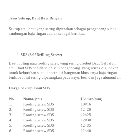
Jenis Sekrup, Baut Baja Ringan
Sekrup atau baut yang sering digunakan sebagai pengencang suatu
sambungan baja ringan adalah sebagai bertikut:
SDS (Self Drilling Screw)
Baut roofing atau roofing screw yang sering disebut Baut Galvalum
atau Baut SDS adalah salah satu pengencang yang sering digunakan
untuk kebutuhan suatu konstruksi bangunan khususnya baja ringan.
Jenis baut ini sering dipasangkan pada kayu, besi dan juga alumunium.
Harga Sekrup, Baut SDS
No.
Nama/jenis
Ukuran(mm)
1.
Roofing screw SDS
10×16
2.
Roofing screw SDS
12×20
3.
Roofing screw SDS
12×25
4.
Roofing screw SDS
12×30
5.
Roofing screw SDS
12×35
6.
Roofing screw SDS
12×40