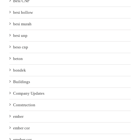
Besi CNP
besi hollow
besi murah
besi unp
beso cnp
beton
bondek
Buildings
Company Updates
Construction
ember
ember cor
emeber cor