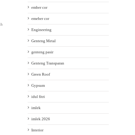
ember cor
emeber cor
ih
Engineering
Genteng Metal
genteng pasir
Genteng Transparan
Green Roof
Gypsum
idul fitri
imlek
imlek 2026
Interior