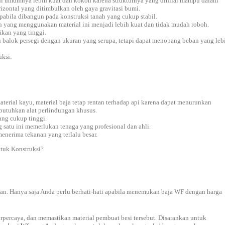
ini umumnya lebih kuat dan kokoh karena strukturnya yang dinilai mampu dalam
ontal yang ditimbulkan oleh gaya gravitasi bumi.
abila dibangun pada konstruksi tanah yang cukup stabil.
n yang menggunakan material ini menjadi lebih kuat dan tidak mudah roboh.
ikan yang tinggi.
tu balok persegi dengan ukuran yang serupa, tetapi dapat menopang beban yang leb
ksi.
terial kayu, material baja tetap rentan terhadap api karena dapat menurunkan
dibutuhkan alat perlindungan khusus.
ng cukup tinggi.
satu ini memerlukan tenaga yang profesional dan ahli.
nerima tekanan yang terlalu besar.
tuk Konstruksi?
ran. Hanya saja Anda perlu berhati-hati apabila menemukan baja WF dengan harga
erpercaya, dan memastikan material pembuat besi tersebut. Disarankan untuk