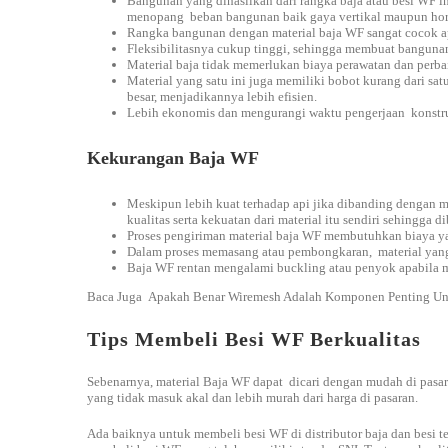
Bangunan yang dihasilkan dari rangka baja atau besi WF 
menopang beban bangunan baik gaya vertikal maupun horiz
Rangka bangunan dengan material baja WF sangat cocok ap
Fleksibilitasnya cukup tinggi, sehingga membuat banguna
Material baja tidak memerlukan biaya perawatan dan perba
Material yang satu ini juga memiliki bobot kurang dari sa
besar, menjadikannya lebih efisien.
Lebih ekonomis dan mengurangi waktu pengerjaan konstru
Kekurangan Baja WF
Meskipun lebih kuat terhadap api jika dibanding dengan ma
kualitas serta kekuatan dari material itu sendiri sehingga 
Proses pengiriman material baja WF membutuhkan biaya ya
Dalam proses memasang atau pembongkaran, material yang 
Baja WF rentan mengalami buckling atau penyok apabila me
Baca Juga
Apakah Benar Wiremesh Adalah Komponen Penting Un
Tips Membeli Besi WF Berkualitas
Sebenarnya, material Baja WF dapat dicari dengan mudah di pasa
yang tidak masuk akal dan lebih murah dari harga di pasaran.
Ada baiknya untuk membeli besi WF di distributor baja dan besi t