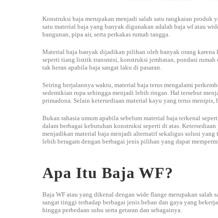
Konstruksi baja merupakan menjadi salah satu rangkaian produk 
satu material baja yang banyak digunakan adalah baja wf atau wide
bangunan, pipa air, serta perkakas rumah tangga.
Material baja banyak dijadikan pilihan oleh banyak orang karena
seperti tiang listrik transmisi, konstruksi jembatan, pondasi rum
tak heran apabila baja sangat laku di pasaran.
Seiring berjalannya waktu, material baja terus mengalami perkemb
sedemikian rupa sehingga menjadi lebih ringan. Hal tersebut men
primadona. Selain ketersediaan material kayu yang terus menipis, 
Bukan rahasia umum apabila sebelum material baja terkenal seperti
dalam berbagai kebutuhan konstruksi seperti di atas. Ketersediaa
menjadikan material baja menjadi alternatif sekaligus solusi yang
lebih beragam dengan berbagai jenis pilihan yang dapat mempermu
Apa Itu Baja WF?
Baja WF atau yang dikenal dengan wide flange merupakan salah sat
sangat tinggi terhadap berbagai jenis beban dan gaya yang bekerja
hingga perbedaan suhu serta getaran dan sebagainya.