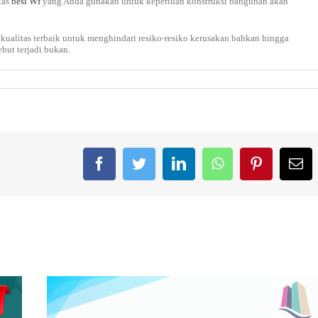
tas
besi Wf
yang Anda gunakan untuk keperluan konstruksi bangunan akan
 kualitas terbaik untuk menghindari resiko-resiko kerusakan bahkan hingga
but terjadi bukan.
Facebook
Twitter
LinkedIn
WhatsApp
Pinterest
Em