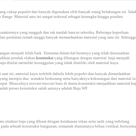
yang cukup populer dan banyak digunakan oleh banyak orang belakangan ini. Sala
 flange. Material satu ini sangat terkenal sebagai kerangka hingga pondasi
 karakternya yang tangguh dan tak mudah hancur seketika. Beberapa keperluan
ah dan peralatan rumah tangga banyak memanfaatkan material yang satu ini. Sehingg
angan menjadi lebih baik. Terutama dalam hal beratnya yang telah disesuaikan
jadikan produk olahan
konstruksi
yang dibangun dengan material baja menjadi
baja dinilai memiliki keunggulan yang tidak dimiliki oleh material kayu.
 saat ini, material kayu terlebih dahulu lebih populer dan banyak dimanfaatkan
n yang menipis dan semakin berkurang serta banyaknya kekurangan dari material in
 tepat. Munculnya inovasi-inovasi baru di dunia konstruksi menjadikan material ba
dah proses konstruksi salah satunya adalah Baja WF.
u struktur baja yang dibuat dengan ketahanan tekan serta tarik yang terbilang
 pada sebuah konstruksi bangunan, termasuk diantaranya beban vertikal, horizonta