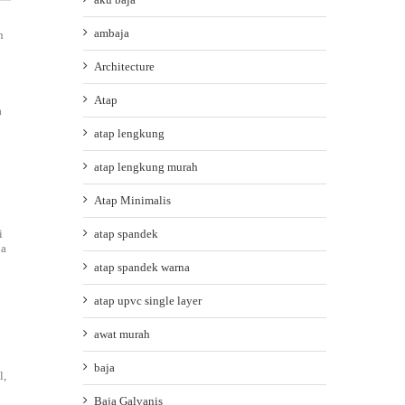
ambaja
h
Architecture
Atap
a
atap lengkung
atap lengkung murah
Atap Minimalis
i
atap spandek
ja
atap spandek warna
atap upvc single layer
awat murah
baja
l,
Baja Galvanis