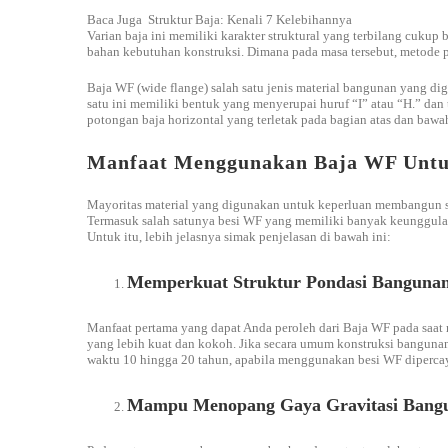
Baca Juga
Struktur Baja: Kenali 7 Kelebihannya
Varian baja ini memiliki karakter struktural yang terbilang cuk
bahan kebutuhan konstruksi. Dimana pada masa tersebut, metode 
Baja WF (wide flange) salah satu jenis material bangunan yang d
satu ini memiliki bentuk yang menyerupai huruf “I” atau “H.” dan 
potongan baja horizontal yang terletak pada bagian atas dan ba
Manfaat Menggunakan Baja WF Untuk
Mayoritas material yang digunakan untuk keperluan membangun 
Termasuk salah satunya besi WF yang memiliki banyak keunggula
Untuk itu, lebih jelasnya simak penjelasan di bawah ini:
Memperkuat Struktur Pondasi Banguna
Manfaat pertama yang dapat Anda peroleh dari Baja WF pada saa
yang lebih kuat dan kokoh. Jika secara umum konstruksi bangun
waktu 10 hingga 20 tahun, apabila menggunakan besi WF dipercay
Mampu Menopang Gaya Gravitasi Bang