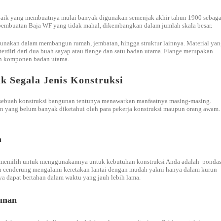
up baik yang membuatnya mulai banyak digunakan semenjak akhir tahun 1900 sebaga
pembuatan Baja WF yang tidak mahal, dikembangkan dalam jumlah skala besar.
igunakan dalam membangun rumah, jembatan, hingga struktur lainnya. Material ya
terdiri dari dua buah sayap atau flange dan satu badan utama. Flange merupakan
wah komponen badan utama.
 Segala Jenis Konstruksi
sebuah konstruksi bangunan tentunya menawarkan manfaatnya masing-masing.
n yang belum banyak diketahui oleh para pekerja konstruksi maupun orang awam.
n
t memilih untuk menggunakannya untuk kebutuhan konstruksi Anda adalah pondas
an cenderung mengalami keretakan lantai dengan mudah yakni hanya dalam kurun
a dapat bertahan dalam waktu yang jauh lebih lama.
unan