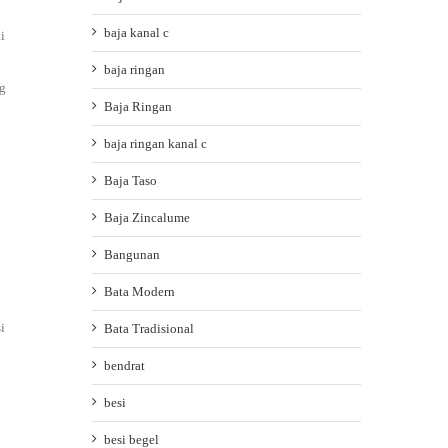
baja kanal c
i
baja ringan
ng
Baja Ringan
baja ringan kanal c
Baja Taso
Baja Zincalume
Bangunan
Bata Modern
i
Bata Tradisional
bendrat
besi
besi begel