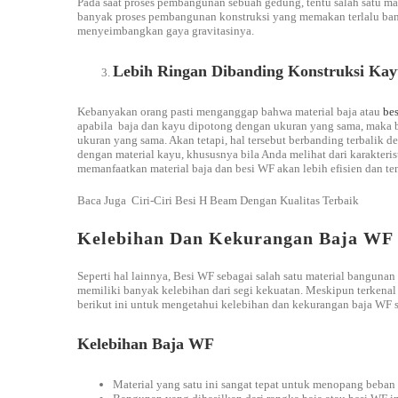
Pada saat proses pembangunan sebuah gedung, tentu salah satu mas
banyak proses pembangunan konstruksi yang memakan terlalu ban
menyeimbangkan gaya gravitasinya.
Lebih Ringan Dibanding Konstruksi Ka
Kebanyakan orang pasti menganggap bahwa material baja atau
be
apabila baja dan kayu dipotong dengan ukuran yang sama, maka b
ukuran yang sama. Akan tetapi, hal tersebut berbanding terbalik d
dengan material kayu, khususnya bila Anda melihat dari karakteri
memanfaatkan material baja dan besi WF akan lebih efisien dan t
Baca Juga
Ciri-Ciri Besi H Beam Dengan Kualitas Terbaik
Kelebihan Dan Kekurangan Baja WF
Seperti hal lainnya, Besi WF sebagai salah satu material bangun
memiliki banyak kelebihan dari segi kekuatan. Meskipun terkenal k
berikut ini untuk mengetahui kelebihan dan kekurangan baja WF se
Kelebihan Baja WF
Material yang satu ini sangat tepat untuk menopang beban 