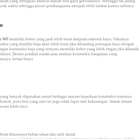
alah yang seringkali muncul adalah soal gaya gravitasinya. Sehingga tak jarang
yak waktu sehingga proses pembangunan menjadi lebih lambat karena sulitnya
yu
si WF
memiliki bobot yang jauh lebih berat daripada material kayu. Faktanya
obot yang dimiliki baja akan lebih berat jika dibanding potongan kayu dengan
engan konstruksi baja yang ternyata memiliki bobot yang lebih ringan jika dibandi
stiknya. Desain pondasi rumah atau struktur konstruksi bangunan yang
entunya hemat biaya.
an yang banyak digunakan untuk berbagai macam keperluan konstruksi tentunya
okoh, jenis besi yang satu ini juga tidak luput dari kekurangan. Simak ulasan
cara lebih rinci:
berat khususnya beban tekan dan tarik aksial.