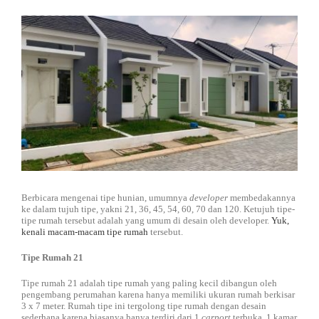
DISTRIBUTOR
Jasa Kontraktor
BLOG
Jasa Konsultan & Desain Perencanaan
HUBUNGI
Berbicara mengenai tipe hunian, umumnya
developer
membedakannya
ke dalam tujuh tipe, yakni 21, 36, 45, 54, 60, 70 dan 120. Ketujuh tipe-
tipe rumah tersebut adalah yang umum di desain oleh developer.
Yuk,
kenali macam-macam tipe rumah
tersebut.
Tipe Rumah 21
Tipe rumah 21 adalah tipe rumah yang paling kecil dibangun oleh
pengembang perumahan karena hanya memiliki ukuran rumah berkisar
3 x 7 meter. Rumah tipe ini tergolong tipe rumah dengan desain
sederhana karena biasanya hanya terdiri dari 1
carport
terbuka, 1 kamar