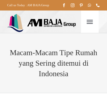
Skip
Call us Today : AM BAJA Group
to
content
Togg
Navig
HOME
Macam-Macam Tipe Rumah
yang Sering ditemui di
TENTANG
Indonesia
PRODUK
LAYANAN