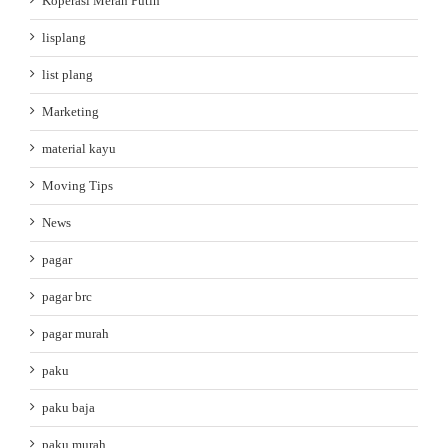
Koperasi Merah Putih
lisplang
list plang
Marketing
material kayu
Moving Tips
News
pagar
pagar brc
pagar murah
paku
paku baja
paku murah