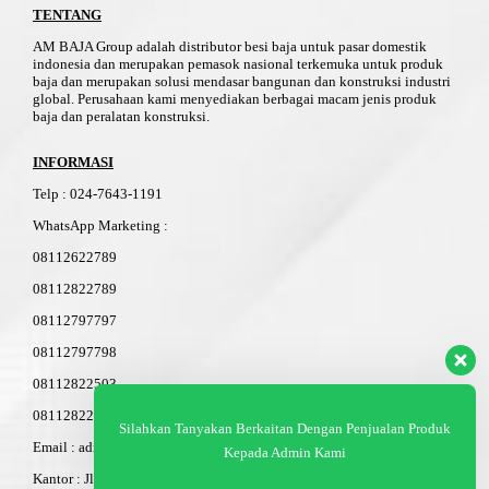
TENTANG
AM BAJA Group adalah distributor besi baja untuk pasar domestik
indonesia dan merupakan pemasok nasional terkemuka untuk produk
baja dan merupakan solusi mendasar bangunan dan konstruksi industri
global. Perusahaan kami menyediakan berbagai macam jenis produk
baja dan peralatan konstruksi.
INFORMASI
Telp
:
024-76
4
3-11
91
WhatsApp Marketing :
08112622789
08112822789
08112797797
08112797798
08112822503
08112822603
Silahkan Tanyakan Berkaitan Dengan Penjualan Produk
Email : admin@am-baja.com
Kepada Admin Kami
Kantor : Jl. Gatot Subroto 7b Semarang.