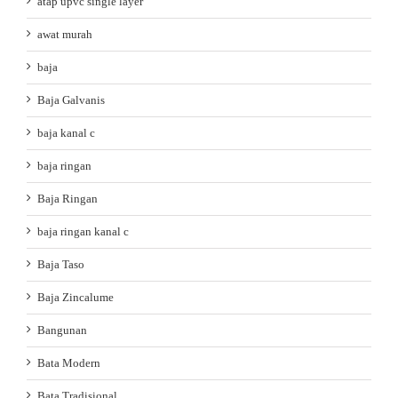
atap upvc single layer
awat murah
baja
Baja Galvanis
baja kanal c
baja ringan
Baja Ringan
baja ringan kanal c
Baja Taso
Baja Zincalume
Bangunan
Bata Modern
Bata Tradisional