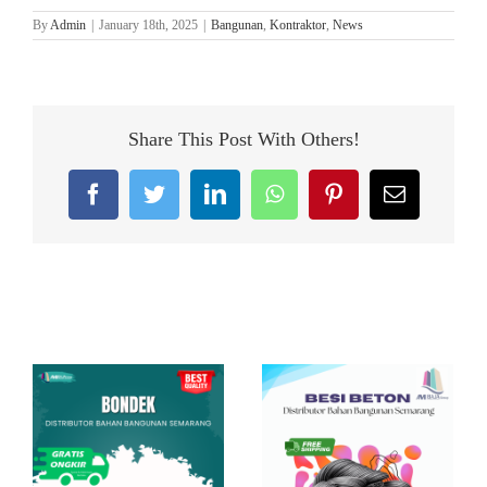
By
Admin
|
January 18th, 2025
|
Bangunan
,
Kontraktor
,
News
Share This Post With Others!
Facebook
Twitter
LinkedIn
WhatsApp
Pinterest
Email
Related Posts