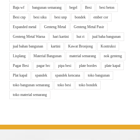
Baja wf
bangunan semarang
begel
Besi
besi beton
Besi cnp
besi siku
besi unp
bondek
ember cor
Expanded metal
Genteng Metal
Genteng Metal Pasir
Genteng Metal Warna
hari kartini
hut ri
jual baha bangunan
jual bahan bangunan
kartini
Kawat Bronjong
Kontruksi
Lisplang
Material Bangunan
material semarang
nok genteng
Pagar Besi
pagar brc
pipa besi
plate bordes
plate kapal
Plat kapal
spandek
spandek kencana
toko bangunan
toko bangunan semarang
toko besi
toko bondek
toko material semarang