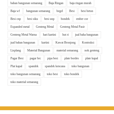
bahan bangunan semarang
Baja Ringan
baja ringan murah
Baja wf
bangunan semarang
begel
Besi
besi beton
Besi cnp
besi siku
besi unp
bondek
ember cor
Expanded metal
Genteng Metal
Genteng Metal Pasir
Genteng Metal Warna
hari kartini
hut ri
jual baha bangunan
jual bahan bangunan
kartini
Kawat Bronjong
Kontruksi
Lisplang
Material Bangunan
material semarang
nok genteng
Pagar Besi
pagar brc
pipa besi
plate bordes
plate kapal
Plat kapal
spandek
spandek kencana
toko bangunan
toko bangunan semarang
toko besi
toko bondek
toko material semarang