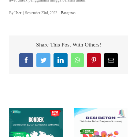
awet untuk penggunaan hingga belasan tahun.
By
User
|
September 23rd, 2022
|
Bangunan
Share This Post With Others!
Facebook
Twitter
LinkedIn
WhatsApp
Pinterest
Email
Related Posts