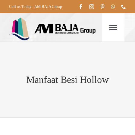
Skip
Call us Today : AM BAJA Group
to
content
Togg
Navig
HOME
Manfaat Besi Hollow
TENTANG
PRODUK
LAYANAN