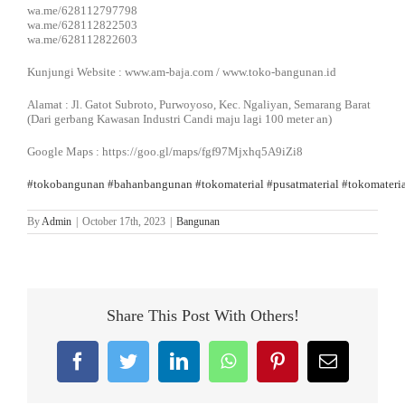
wa.me/628112797798
wa.me/628112822503
wa.me/628112822603
Kunjungi Website : www.am-baja.com / www.toko-bangunan.id
Alamat : Jl. Gatot Subroto, Purwoyoso, Kec. Ngaliyan, Semarang Barat
(Dari gerbang Kawasan Industri Candi maju lagi 100 meter an)
Google Maps : https://goo.gl/maps/fgf97Mjxhq5A9iZi8
#tokobangunan
#bahanbangunan
#tokomaterial
#pusatmaterial
#tokomateri
By
Admin
|
October 17th, 2023
|
Bangunan
Share This Post With Others!
Facebook
Twitter
LinkedIn
WhatsApp
Pinterest
Email