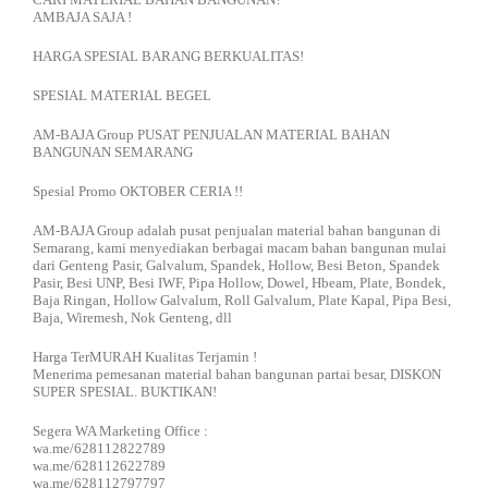
AMBAJA SAJA !
HARGA SPESIAL BARANG BERKUALITAS!
SPESIAL MATERIAL BEGEL
AM-BAJA Group PUSAT PENJUALAN MATERIAL BAHAN
BANGUNAN SEMARANG
Spesial Promo OKTOBER CERIA !!
AM-BAJA Group adalah pusat penjualan material bahan bangunan di
Semarang, kami menyediakan berbagai macam bahan bangunan mulai
dari Genteng Pasir, Galvalum, Spandek, Hollow, Besi Beton, Spandek
Pasir, Besi UNP, Besi IWF, Pipa Hollow, Dowel, Hbeam, Plate, Bondek,
Baja Ringan, Hollow Galvalum, Roll Galvalum, Plate Kapal, Pipa Besi,
Baja, Wiremesh, Nok Genteng, dll
Harga TerMURAH Kualitas Terjamin !
Menerima pemesanan material bahan bangunan partai besar, DISKON
SUPER SPESIAL. BUKTIKAN!
Segera WA Marketing Office :
wa.me/628112822789
wa.me/628112622789
wa.me/628112797797