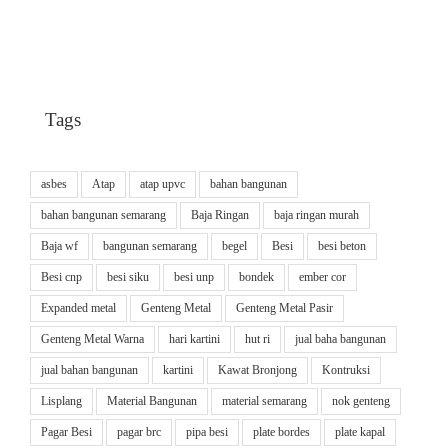
Tags
asbes
Atap
atap upvc
bahan bangunan
bahan bangunan semarang
Baja Ringan
baja ringan murah
Baja wf
bangunan semarang
begel
Besi
besi beton
Besi cnp
besi siku
besi unp
bondek
ember cor
Expanded metal
Genteng Metal
Genteng Metal Pasir
Genteng Metal Warna
hari kartini
hut ri
jual baha bangunan
jual bahan bangunan
kartini
Kawat Bronjong
Kontruksi
Lisplang
Material Bangunan
material semarang
nok genteng
Pagar Besi
pagar brc
pipa besi
plate bordes
plate kapal