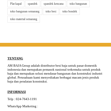
Plat kapal
spandek
spandek kencana
toko bangunan
toko bangunan semarang
toko besi
toko bondek
toko material semarang
TENTANG
AM BAJA Group adalah distributor besi baja untuk pasar domestik
indonesia dan merupakan pemasok nasional terkemuka untuk produk
baja dan merupakan solusi mendasar bangunan dan konstruksi industri
global. Perusahaan kami menyediakan berbagai macam jenis produk
baja dan peralatan konstruksi.
INFORMASI
Telp
:
024-76
4
3-11
91
WhatsApp Marketing :