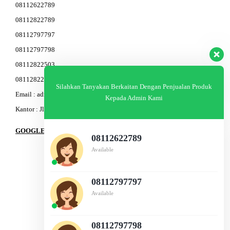
08112622789
08112822789
08112797797
08112797798
08112822503
08112822603
Silahkan Tanyakan Berkaitan Dengan Penjualan Produk
Email : admin@am-baja.com
Kepada Admin Kami
Kantor : Jl. Gatot Subroto 7b Semarang.
GOOGLE MAPS
08112622789
Available
08112797797
Available
08112797798