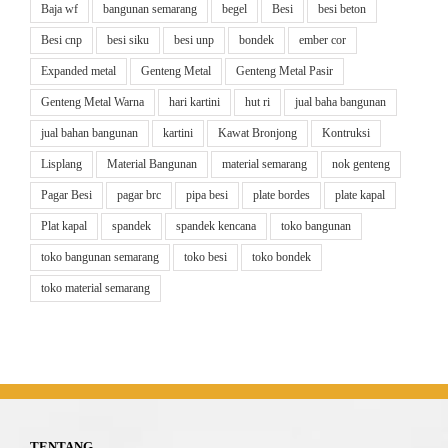
Baja wf
bangunan semarang
begel
Besi
besi beton
Besi cnp
besi siku
besi unp
bondek
ember cor
Expanded metal
Genteng Metal
Genteng Metal Pasir
Genteng Metal Warna
hari kartini
hut ri
jual baha bangunan
jual bahan bangunan
kartini
Kawat Bronjong
Kontruksi
Lisplang
Material Bangunan
material semarang
nok genteng
Pagar Besi
pagar brc
pipa besi
plate bordes
plate kapal
Plat kapal
spandek
spandek kencana
toko bangunan
toko bangunan semarang
toko besi
toko bondek
toko material semarang
TENTANG