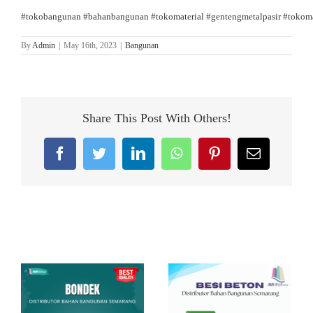
#tokobangunan
#bahanbangunan
#tokomaterial
#gentengmetalpasir
#tokoma
By
Admin
|
May 16th, 2023
|
Bangunan
Share This Post With Others!
Facebook
Twitter
LinkedIn
WhatsApp
Pinterest
Email
Related Posts