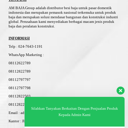
AM BAJA Group adalah distributor besi baja untuk pasar domestik
indonesia dan merupakan pemasok nasional terkemuka untuk produk
baja dan merupakan solusi mendasar bangunan dan konstruksi industri
global. Perusahaan kami menyediakan berbagai macam jenis produk
baja dan peralatan konstruksi.
INFORMASI
Telp
:
024-76
4
3-11
91
WhatsApp Marketing :
08112622789
08112822789
08112797797
08112797798
08112822503
08112822603
Silahkan Tanyakan Berkaitan Dengan Penjualan Produk
Email : admin@am-baja.com
Kepada Admin Kami
Kantor : Jl. Gatot Subroto 7b Semarang.