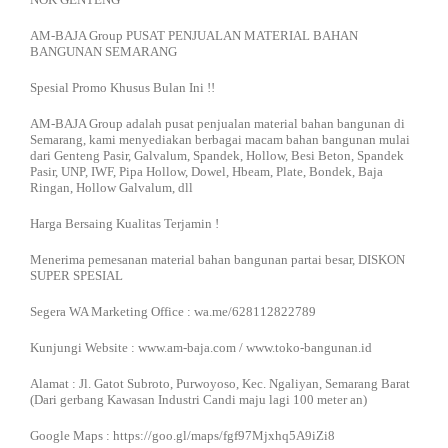
AM-BAJA Group PUSAT PENJUALAN MATERIAL BAHAN
BANGUNAN SEMARANG
Spesial Promo Khusus Bulan Ini !!
AM-BAJA Group adalah pusat penjualan material bahan bangunan di
Semarang, kami menyediakan berbagai macam bahan bangunan mulai
dari Genteng Pasir, Galvalum, Spandek, Hollow, Besi Beton, Spandek
Pasir, UNP, IWF, Pipa Hollow, Dowel, Hbeam, Plate, Bondek, Baja
Ringan, Hollow Galvalum, dll
Harga Bersaing Kualitas Terjamin !
Menerima pemesanan material bahan bangunan partai besar, DISKON
SUPER SPESIAL
Segera WA Marketing Office : wa.me/628112822789
Kunjungi Website : www.am-baja.com / www.toko-bangunan.id
Alamat : Jl. Gatot Subroto, Purwoyoso, Kec. Ngaliyan, Semarang Barat
(Dari gerbang Kawasan Industri Candi maju lagi 100 meter an)
Google Maps : https://goo.gl/maps/fgf97Mjxhq5A9iZi8