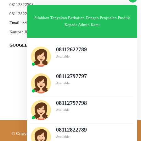
08112822503
08112822603
Silahkan Tanyakan Berkaitan Dengan Penjualan Produk
Email : admin@am-baja.com
Kepada Admin Kami
Kantor : Jl. Gatot Subroto 7b Semarang.
GOOGLE MAPS
08112622789
Available
08112797797
Available
08112797798
Available
08112822789
© Copyright 2003 - 2026 | PT. AM BAJA GROUP | All Rights
Available
Reserved |
IT Support