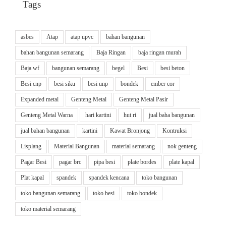
Tags
asbes
Atap
atap upvc
bahan bangunan
bahan bangunan semarang
Baja Ringan
baja ringan murah
Baja wf
bangunan semarang
begel
Besi
besi beton
Besi cnp
besi siku
besi unp
bondek
ember cor
Expanded metal
Genteng Metal
Genteng Metal Pasir
Genteng Metal Warna
hari kartini
hut ri
jual baha bangunan
jual bahan bangunan
kartini
Kawat Bronjong
Kontruksi
Lisplang
Material Bangunan
material semarang
nok genteng
Pagar Besi
pagar brc
pipa besi
plate bordes
plate kapal
Plat kapal
spandek
spandek kencana
toko bangunan
toko bangunan semarang
toko besi
toko bondek
toko material semarang