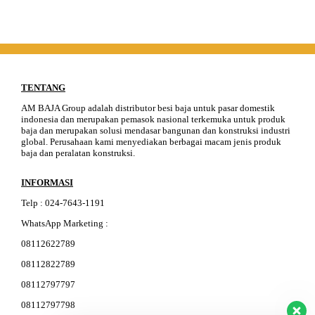
TENTANG
AM BAJA Group adalah distributor besi baja untuk pasar domestik
indonesia dan merupakan pemasok nasional terkemuka untuk produk
baja dan merupakan solusi mendasar bangunan dan konstruksi industri
global. Perusahaan kami menyediakan berbagai macam jenis produk
baja dan peralatan konstruksi.
INFORMASI
Telp
:
024-76
4
3-11
91
WhatsApp Marketing :
08112622789
08112822789
08112797797
08112797798