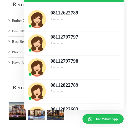
Recent Posts
08112622789
Available
Ember COR
Besi UNP
08112797797
Besi Beton
Available
Plavon PVC
08112797798
Kawat bronjong
Available
08112822789
Recent Works
Available
08112822603
Available
Chat WhatsApp