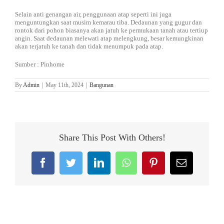
Selain anti genangan air, penggunaan atap seperti ini juga
menguntungkan saat musim kemarau tiba. Dedaunan yang gugur dan
rontok dari pohon biasanya akan jatuh ke permukaan tanah atau tertiup
angin. Saat dedaunan melewati atap melengkung, besar kemungkinan
akan terjatuh ke tanah dan tidak menumpuk pada atap.
Sumber : Pinhome
By
Admin
|
May 11th, 2024
|
Bangunan
Share This Post With Others!
Facebook
Twitter
LinkedIn
WhatsApp
Pinterest
Email
Related Posts