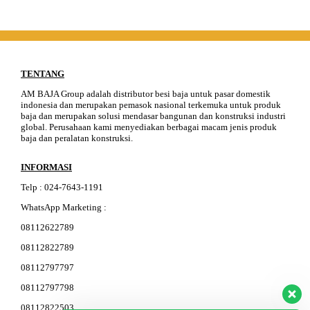
TENTANG
AM BAJA Group adalah distributor besi baja untuk pasar domestik
indonesia dan merupakan pemasok nasional terkemuka untuk produk
baja dan merupakan solusi mendasar bangunan dan konstruksi industri
global. Perusahaan kami menyediakan berbagai macam jenis produk
baja dan peralatan konstruksi.
INFORMASI
Telp
:
024-76
4
3-11
91
WhatsApp Marketing :
08112622789
08112822789
08112797797
08112797798
08112822503