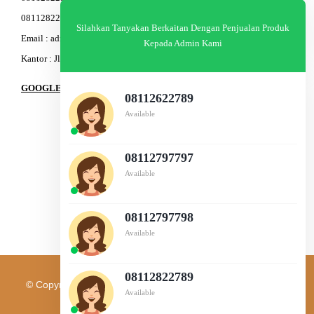
08112822603
Silahkan Tanyakan Berkaitan Dengan Penjualan Produk
Email : admin@am-baja.com
Kepada Admin Kami
Kantor : Jl. Gatot Subroto 7b Semarang.
GOOGLE MAPS
08112622789
Available
08112797797
Available
08112797798
Available
08112822789
© Copyright 2003 - 2026 | PT. AM BAJA GROUP | All Rights
Available
Reserved |
IT Support