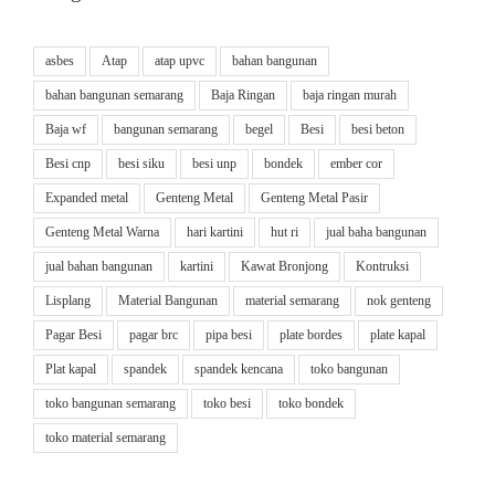
asbes
Atap
atap upvc
bahan bangunan
bahan bangunan semarang
Baja Ringan
baja ringan murah
Baja wf
bangunan semarang
begel
Besi
besi beton
Besi cnp
besi siku
besi unp
bondek
ember cor
Expanded metal
Genteng Metal
Genteng Metal Pasir
Genteng Metal Warna
hari kartini
hut ri
jual baha bangunan
jual bahan bangunan
kartini
Kawat Bronjong
Kontruksi
Lisplang
Material Bangunan
material semarang
nok genteng
Pagar Besi
pagar brc
pipa besi
plate bordes
plate kapal
Plat kapal
spandek
spandek kencana
toko bangunan
toko bangunan semarang
toko besi
toko bondek
toko material semarang