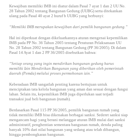
Kewajiban memiliki IMB ini diatur dalam Pasal 7 ayat 1 dan 2 UU No.
28 Tahun 2002 tentang Bangunan Gedung (UUBG) serta ditekankan
ulang pada Pasal 40 ayat 2 huruf b UUBG yang berbunyi:
“Memiliki IMB merupakan kewajiban dari pemilik bangunan gedung.”
Hal ini diperkuat dengan dikeluarkannya aturan mengenai kepemilikan
IMB pada PP No. 36 Tahun 2005 tentang Peraturan Pelaksanaan UU
No. 28 Tahun 2002 tentang Bangunan Gedung (PP 36/2005). Di dalam
Pasal 14 Ayat 1 dan 2 PP 36/2005 disebutkan bahwa:
“Setiap orang yang ingin mendirikan bangunan gedung harus
memiliki Izin Mendirikan Bangunan yang diberikan oleh pemerintah
daerah (Pemda) melalui proses permohonan izin.”
Keberadaan IMB sangatlah penting karena bertujuan untuk
menciptakan tata kelola bangunan yang aman dan sesuai dengan fungsi
lahan. Selain itu, kepemilikan IMB juga diperlukan saat terjadi
transaksi jual beli bangunan (rumah).
Berdasarkan Pasal 115 PP 36/2005, pemilik bangunan rumah yang
tidak memiliki IMB bisa dikenakan berbagai sanksi. Sederet sanksi siap
mengancam bagi yang berani melanggar aturan IMB mulai dari sanksi
administratif, penghentian sementara bangunan rumah, denda paling
banyak 10% dari nilai bangunan yang sedang atau telah dibangun,
hingga pembongkaran bangunan.