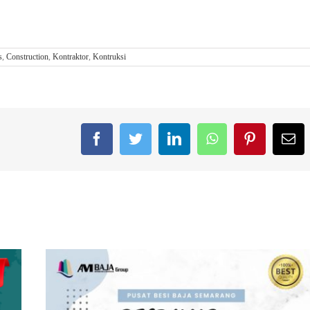
s
,
Construction
,
Kontraktor
,
Kontruksi
Facebook
Twitter
LinkedIn
WhatsApp
Pinterest
Em