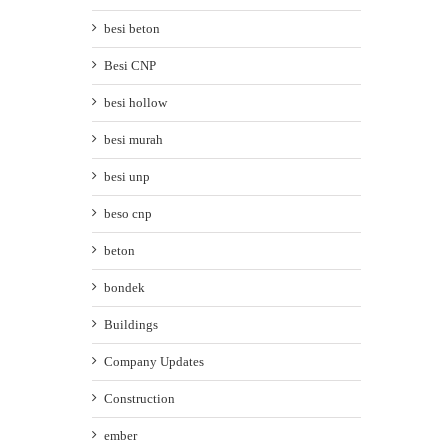
June 27th, 2026
|
0 Comments
besi beton
Besi CNP
besi hollow
besi murah
besi unp
beso cnp
beton
bondek
Buildings
Company Updates
Construction
ember