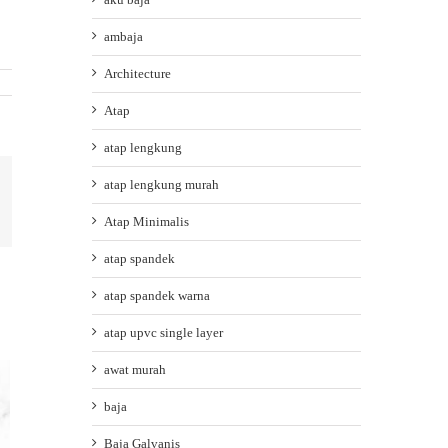
ambaja
Architecture
Atap
atap lengkung
atap lengkung murah
ail
Atap Minimalis
atap spandek
atap spandek warna
atap upvc single layer
awat murah
baja
Baja Galvanis