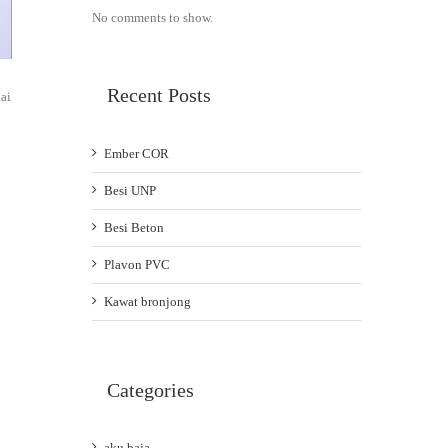
No comments to show.
Recent Posts
ai
Ember COR
Besi UNP
Besi Beton
Plavon PVC
Kawat bronjong
Categories
aku baja