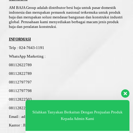
AM BAJA Group adalah distributor besi baja untuk pasar domestik
indonesia dan merupakan pemasok nasional terkemuka untuk produk
baja dan merupakan solusi mendasar bangunan dan konstruksi industri
global. Perusahaan kami menyediakan berbagai macam jenis produk
baja dan peralatan konstruksi.
INFORMASI
Telp
:
024-76
4
3-11
91
WhatsApp Marketing :
08112622789
08112822789
08112797797
08112797798
08112822503
08112822603
Silahkan Tanyakan Berkaitan Dengan Penjualan Produk
Email : admin@am-baja.com
Kepada Admin Kami
Kantor : Jl. Gatot Subroto 7b Semarang.