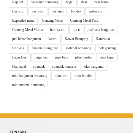
Baja wf
bangunan semarang
begel
Besi
besi beton
Besi cnp
besi siku
besi unp
bondek
ember cor
Expanded metal
Genteng Metal
Genteng Metal Pasir
Genteng Metal Warna
hari kartini
hut ri
jual baha bangunan
jual bahan bangunan
kartini
Kawat Bronjong
Kontruksi
Lisplang
Material Bangunan
material semarang
nok genteng
Pagar Besi
pagar brc
pipa besi
plate bordes
plate kapal
Plat kapal
spandek
spandek kencana
toko bangunan
toko bangunan semarang
toko besi
toko bondek
toko material semarang
TENTANG