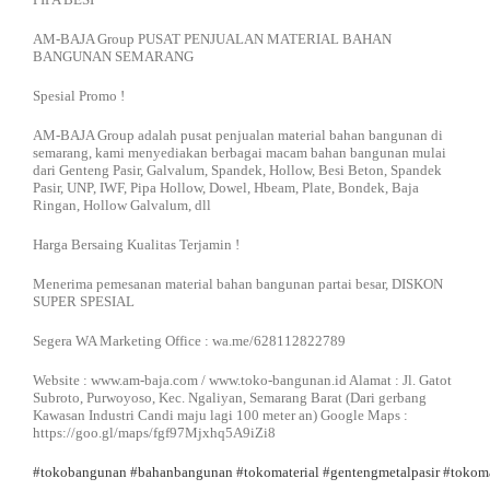
AM-BAJA Group PUSAT PENJUALAN MATERIAL BAHAN
BANGUNAN SEMARANG
Spesial Promo !
AM-BAJA Group adalah pusat penjualan material bahan bangunan di
semarang, kami menyediakan berbagai macam bahan bangunan mulai
dari Genteng Pasir, Galvalum, Spandek, Hollow, Besi Beton, Spandek
Pasir, UNP, IWF, Pipa Hollow, Dowel, Hbeam, Plate, Bondek, Baja
Ringan, Hollow Galvalum, dll
Harga Bersaing Kualitas Terjamin !
Menerima pemesanan material bahan bangunan partai besar, DISKON
SUPER SPESIAL
Segera WA Marketing Office : wa.me/628112822789
Website : www.am-baja.com / www.toko-bangunan.id Alamat : Jl. Gatot
Subroto, Purwoyoso, Kec. Ngaliyan, Semarang Barat (Dari gerbang
Kawasan Industri Candi maju lagi 100 meter an) Google Maps :
https://goo.gl/maps/fgf97Mjxhq5A9iZi8
#tokobangunan
#bahanbangunan
#tokomaterial
#gentengmetalpasir
#tokoma