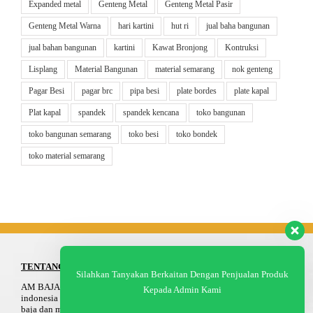
Expanded metal
Genteng Metal
Genteng Metal Pasir
Genteng Metal Warna
hari kartini
hut ri
jual baha bangunan
jual bahan bangunan
kartini
Kawat Bronjong
Kontruksi
Lisplang
Material Bangunan
material semarang
nok genteng
Pagar Besi
pagar brc
pipa besi
plate bordes
plate kapal
Plat kapal
spandek
spandek kencana
toko bangunan
toko bangunan semarang
toko besi
toko bondek
toko material semarang
TENTANG
Silahkan Tanyakan Berkaitan Dengan Penjualan Produk
AM BAJA Group adalah distributor besi baja untuk pasar domestik
Kepada Admin Kami
indonesia dan merupakan pemasok nasional terkemuka untuk produk
baja dan merupakan solusi mendasar bangunan dan konstruksi industri