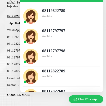
global. Perusahaan kami menyediakan berbagai macam jenis produk
baja dan peralatan konstruksi.
08112622789
INFORMASI
Available
Telp
:
024-76
4
3-11
91
WhatsApp Marketing :
08112797797
Available
08112622789
08112822789
08112797798
08112797797
Available
08112797798
08112822503
08112822789
08112822603
Available
Email : admin@am-baja.com
Kantor : Jl. Gatot Subroto 7b Semarang.
08112822603
GOOGLE MAPS
Available
Chat WhatsApp