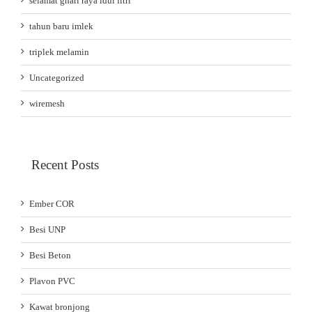
selamat ghari raya idul fitri
tahun baru imlek
triplek melamin
Uncategorized
wiremesh
Recent Posts
Ember COR
Besi UNP
Besi Beton
Plavon PVC
Kawat bronjong