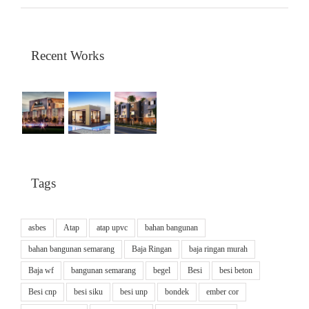
Recent Works
Tags
asbes
Atap
atap upvc
bahan bangunan
bahan bangunan semarang
Baja Ringan
baja ringan murah
Baja wf
bangunan semarang
begel
Besi
besi beton
Besi cnp
besi siku
besi unp
bondek
ember cor