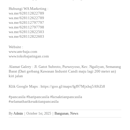
Hubungi WA Marketing :
wa.me/628112822789
wa.me/628112622789
wa.me/628112797797
wa.me/628112797798
wa.me/628112822503
wa.me/628112822603
Website :
www.am-baja.com
www.tokobajaringan.com
Alamat Galery : Jl. Gatot Subroto, Purwoyoso, Kec. Ngaliyan, Semarang
Barat (Dari gerbang Kawasan Industri Candi maju lagi 200 meter an)
kiri jalan
Klik Google Maps : https://goo.gl/maps/fgf97Mjxhq5A9iZi8
#pancasila
#haripancasila
#kesaktianpancasila
#selamatharikesaktianpancasila
By
Admin
|
October 1st, 2025
|
Bangunan
,
News