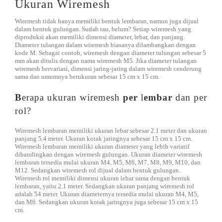
Ukuran Wiremesh
Wiremesh tidak hanya memiliki bentuk lembaran, namun juga dijual
dalam bentuk gulungan. Sudah tau, belum? Setiap wiremesh yang
diproduksi akan memiliki dimensi diameter, lebar, dan panjang.
Diameter tulangan dalam wiremesh biasanya dilambangkan dengan
kode M. Sebagai contoh, wiremesh dengan diameter tulungan sebesar 5
mm akan ditulis dengan nama wiremesh M5. Jika diameter tulangan
wiremesh bervariasi, dimensi jaring-jaring dalam wiremesh cenderung
sama dan umumnya berukuran sebesar 15 cm x 15 cm.
B
erapa ukuran wiremesh
per
l
embar
dan per
rol?
Wiremesh lembaran memiliki ukuran lebar sebesar 2.1 meter dan ukuran
panjang 5.4 meter. Ukuran kotak jaringnya sebesar 15 cm x 15 cm.
Wiremesh lembaran memiliki ukuran diameter yang lebih variatif
dibandingkan dengan wiremesh gulungan. Ukuran diameter wiremesh
lembaran tersedia mulai ukuran M4, M5, M6, M7, M8, M9, M10, dan
M12. Sedangkan wiremesh rol dijual dalam bentuk gulungan.
Wiremesh rol memiliki dimensi ukuran lebar sama dengan bentuk
lembaran, yaitu 2.1 meter. Sedangkan ukuran panjang wiremesh rol
adalah 54 meter. Ukuran diameternya tersedia mulai ukuran M4, M5,
dan M6. Sedangkan ukuran kotak jaringnya juga sebesar 15 cm x 15
cm.