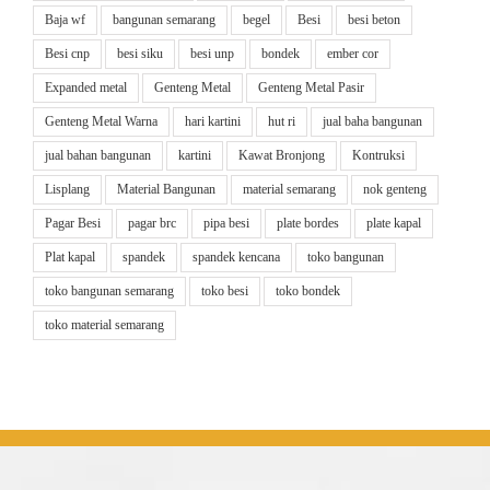
Baja wf
bangunan semarang
begel
Besi
besi beton
Besi cnp
besi siku
besi unp
bondek
ember cor
Expanded metal
Genteng Metal
Genteng Metal Pasir
Genteng Metal Warna
hari kartini
hut ri
jual baha bangunan
jual bahan bangunan
kartini
Kawat Bronjong
Kontruksi
Lisplang
Material Bangunan
material semarang
nok genteng
Pagar Besi
pagar brc
pipa besi
plate bordes
plate kapal
Plat kapal
spandek
spandek kencana
toko bangunan
toko bangunan semarang
toko besi
toko bondek
toko material semarang