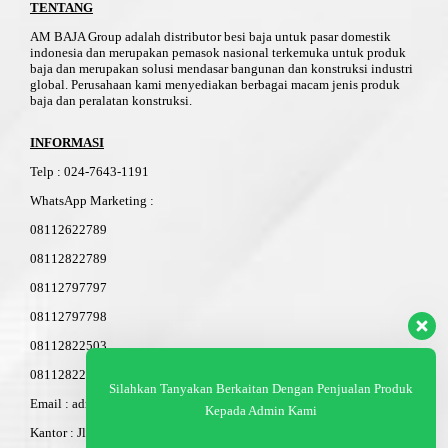
TENTANG
AM BAJA Group adalah distributor besi baja untuk pasar domestik
indonesia dan merupakan pemasok nasional terkemuka untuk produk
baja dan merupakan solusi mendasar bangunan dan konstruksi industri
global. Perusahaan kami menyediakan berbagai macam jenis produk
baja dan peralatan konstruksi.
INFORMASI
Telp
:
024-76
4
3-11
91
WhatsApp Marketing :
08112622789
08112822789
08112797797
08112797798
08112822503
08112822603
Silahkan Tanyakan Berkaitan Dengan Penjualan Produk
Email : admin@am-baja.com
Kepada Admin Kami
Kantor : Jl. Gatot Subroto 7b Semarang.