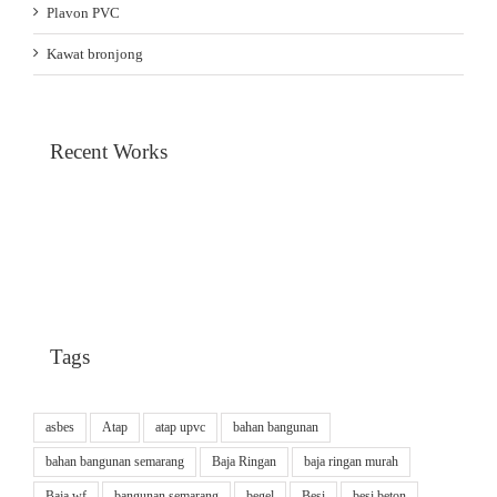
Plavon PVC
Kawat bronjong
Recent Works
Tags
asbes
Atap
atap upvc
bahan bangunan
bahan bangunan semarang
Baja Ringan
baja ringan murah
Baja wf
bangunan semarang
begel
Besi
besi beton