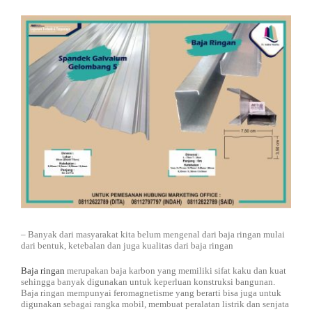
DISTRIBUTOR
Jasa Kontraktor
BLOG
Jasa Konsultan & Desain Perencanaan
HUBUNGI
– Banyak dari masyarakat kita belum mengenal dari baja ringan mulai
dari bentuk, ketebalan dan juga kualitas dari baja ringan
Baja ringan
merupakan baja karbon yang memiliki sifat kaku dan kuat
sehingga banyak digunakan untuk keperluan konstruksi bangunan.
Baja ringan mempunyai feromagnetisme yang berarti bisa juga untuk
digunakan sebagai rangka mobil, membuat peralatan listrik dan senjata