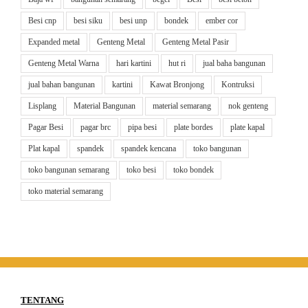
Besi cnp
besi siku
besi unp
bondek
ember cor
Expanded metal
Genteng Metal
Genteng Metal Pasir
Genteng Metal Warna
hari kartini
hut ri
jual baha bangunan
jual bahan bangunan
kartini
Kawat Bronjong
Kontruksi
Lisplang
Material Bangunan
material semarang
nok genteng
Pagar Besi
pagar brc
pipa besi
plate bordes
plate kapal
Plat kapal
spandek
spandek kencana
toko bangunan
toko bangunan semarang
toko besi
toko bondek
toko material semarang
TENTANG