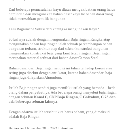
Dari beberapa permasalahan kayu diatas mengakibatkan orang harus
berpindah dari mengunakan bahan dasar kayu ke bahan dasar yang
tidak meresahkan pemilik bangunan.
Lalu Bagaimana Solusi dari kerangka mengunakan Kayu?
Solusi nya adalah dengan mengunakan Baja ringan, Rangka atap
mengunakan bahan baja ringan ialah sebuah perkembangan bahan
bangunan terbaru, struktur atap dari sektor konstruksi bangunan
mengunakan konstruksi baja yang kuat tetapi ringan. Baja ringan
merupakan material terbuat dari bahan dasar Carbon Steel.
Bahan dasar dari Baja ringan sendiri ini tahan terhadap korosi atau
sering juga disebut dengan anti karat, karena bahan dasar dari baja
ringan juga dilapiskan Almunium.
Istilah Baja ringan sendiri juga memiliki istilah yang berbeda – beda
orang dalam penyebutnya. Ada beberapa orang menyebut baja ringan
dengan sebutan
Kanal C, CNP Baja Ringan, C Galvalum, C 75 dan
ada beberapa sebutan lainnya
.
Dengan adanya istilah tersebut kita harus paham, yang dimaksud
adalah Baja Ringan.
By
juragan
|
November 28th, 2022
|
Bangunan