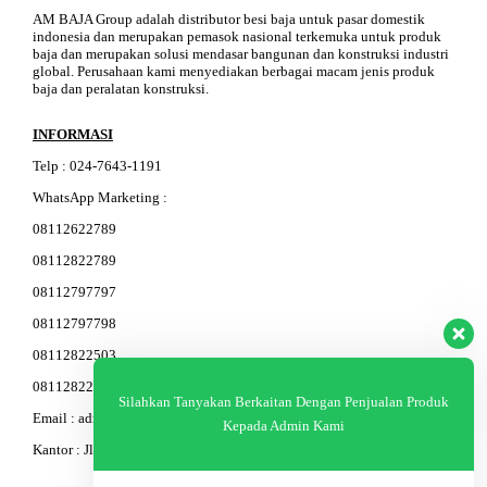
AM BAJA Group adalah distributor besi baja untuk pasar domestik
indonesia dan merupakan pemasok nasional terkemuka untuk produk
baja dan merupakan solusi mendasar bangunan dan konstruksi industri
global. Perusahaan kami menyediakan berbagai macam jenis produk
baja dan peralatan konstruksi.
INFORMASI
Telp
:
024-76
4
3-11
91
WhatsApp Marketing :
08112622789
08112822789
08112797797
08112797798
08112822503
08112822603
Silahkan Tanyakan Berkaitan Dengan Penjualan Produk
Email : admin@am-baja.com
Kepada Admin Kami
Kantor : Jl. Gatot Subroto 7b Semarang.