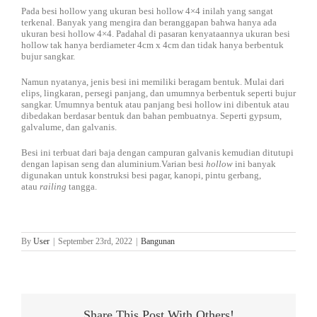
Pada besi hollow yang ukuran besi hollow 4×4 inilah yang sangat
terkenal. Banyak yang mengira dan beranggapan bahwa hanya ada
ukuran besi hollow 4×4. Padahal di pasaran kenyataannya ukuran besi
hollow tak hanya berdiameter 4cm x 4cm dan tidak hanya berbentuk
bujur sangkar.
Namun nyatanya, jenis besi ini memiliki beragam bentuk. Mulai dari
elips, lingkaran, persegi panjang, dan umumnya berbentuk seperti bujur
sangkar. Umumnya bentuk atau panjang besi hollow ini dibentuk atau
dibedakan berdasar bentuk dan bahan pembuatnya. Seperti gypsum,
galvalume, dan galvanis.
Besi ini terbuat dari baja dengan campuran galvanis kemudian ditutupi
dengan lapisan seng dan aluminium.Varian besi
hollow
ini banyak
digunakan untuk konstruksi besi pagar, kanopi, pintu gerbang,
atau
railing
tangga.
By
User
|
September 23rd, 2022
|
Bangunan
Share This Post With Others!