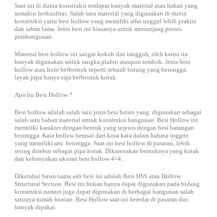
Saat ini di dunia konstruksi terdapat banyak material atau bahan yang
semakin berkualitas. Salah satu material yang digunakan di dunia
konstruksi yaitu besi hollow yang memiliki sifat unggul lebih praktis
dan tahan lama. Jenis besi ini biasanya untuk menunjang proses
pembangunan.
Material besi hollow ini sangat kokoh dan tangguh, oleh karna itu
banyak digunakan untuk rangka plafon ataupun tembok. Jenis besi
hollow atau holo berbentuk seperti sebuah batang yang berongga,
layak pipa hanya saja berbentuk kotak.
Apa itu Besi Hollow ?
Besi hollow adalah salah satu jenis besi beton yang digunakan sebagai
salah satu bahan material untuk konstruksi bangunan. Besi Hollow ini
memiliki karakter dengan bentuk yang sejenis dengan besi batangan
berongga. Kata hollow berasal dari kosa kata dalam bahasa inggris
yang memiliki arti berongga. Saat ini besi hollow di pasaran, lebih
sering disebut sebagai pipa kotak. Dikarenakan bentuknya yang kotak
dan kebanyakan ukuran besi hollow 4×4.
Diketahui bawa nama asli besi ini adalah Besi HSS atau Hollow
Structural Section. Besi ini bukan hanya dapat digunakan pada bidang
konstruksi namun juga dapat digunakan di berbagai bangunan salah
satunya rumah hunian. Besi Hollow saat ini beredar di pasaran dan
banyak dipakai.