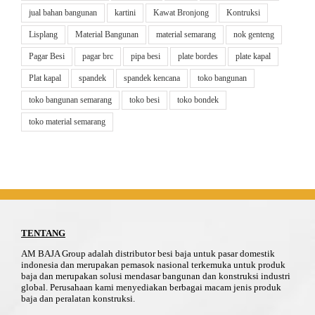
jual bahan bangunan
kartini
Kawat Bronjong
Kontruksi
Lisplang
Material Bangunan
material semarang
nok genteng
Pagar Besi
pagar brc
pipa besi
plate bordes
plate kapal
Plat kapal
spandek
spandek kencana
toko bangunan
toko bangunan semarang
toko besi
toko bondek
toko material semarang
TENTANG
AM BAJA Group adalah distributor besi baja untuk pasar domestik
indonesia dan merupakan pemasok nasional terkemuka untuk produk
baja dan merupakan solusi mendasar bangunan dan konstruksi industri
global. Perusahaan kami menyediakan berbagai macam jenis produk
baja dan peralatan konstruksi.