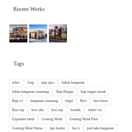
Recent Works
Tags
asbes
Atap
atap upvc
bahan bangunan
bahan bangunan semarang
Baja Ringan
baja ringan murah
Baja wf
bangunan semarang
begel
Besi
besi beton
Besi cnp
besi siku
besi unp
bondek
ember cor
Expanded metal
Genteng Metal
Genteng Metal Pasir
Genteng Metal Warna
hari kartini
hut ri
jual baha bangunan