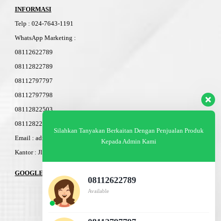
INFORMASI
Telp
:
024-76
4
3-11
91
WhatsApp Marketing :
08112622789
08112822789
08112797797
08112797798
08112822503
08112822603
Silahkan Tanyakan Berkaitan Dengan Penjualan Produk
Email : admin@am-baja.com
Kepada Admin Kami
Kantor : Jl. Gatot Subroto 7b Semarang.
GOOGLE MAPS
08112622789
Available