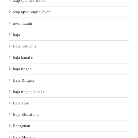
atap spandek warna
atap upvc single layer
awat murah
baja
Baja Galvanis
baja kanal c
baja ringan
Baja Ringan
baja ringan kanal c
Baja Taso
Baja Zincalume
Bangunan
Bata Modern