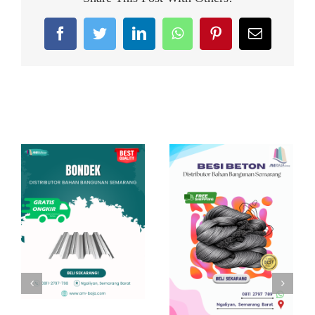
Facebook
Twitter
LinkedIn
WhatsApp
Pinterest
Email
Related Posts